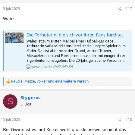
o
n
5 Juli 2025
#17
e
n
Wales
:
Die Torhüterin, die sich vor ihren Fans fürchtet
Wales ist zum ersten Mal bei einer Fußball-EM dabei.
Torhüterin Safia Middleton-Patel ist die jüngste Spielerin im
Kader. Das ist aber nicht der Grund, warum Trainer,
Mitspielerinnen und Fans lernen mussten, mit einigen ihrer
Eigenheiten umzugehen. Die 20-Jährige ist eine Person im...
www.n-tv.de
Raudie
,
Matze
,
volker
und eine weitere Person
R
e
a
Stygeros
k
S
t
3. Liga
i
o
n
5 Juli 2025
#18
e
n
Bei Gwinn ist es laut Kicker wohl glücklicherweise nicht das
: