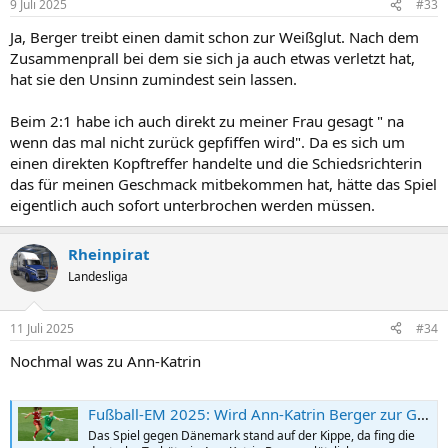
9 Juli 2025
#33
e
n
Ja, Berger treibt einen damit schon zur Weißglut. Nach dem
:
Zusammenprall bei dem sie sich ja auch etwas verletzt hat,
hat sie den Unsinn zumindest sein lassen.
Beim 2:1 habe ich auch direkt zu meiner Frau gesagt " na
wenn das mal nicht zurück gepfiffen wird". Da es sich um
einen direkten Kopftreffer handelte und die Schiedsrichterin
das für meinen Geschmack mitbekommen hat, hätte das Spiel
eigentlich auch sofort unterbrochen werden müssen.
Rheinpirat
Landesliga
11 Juli 2025
#34
Nochmal was zu Ann-Katrin
Fußball-EM 2025: Wird Ann-Katrin Berger zur Gefahr für Deutschland?
Das Spiel gegen Dänemark stand auf der Kippe, da fing die