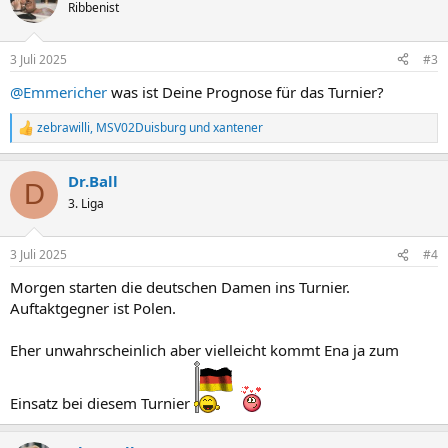
Ribbenist
3 Juli 2025
#3
@Emmericher
was ist Deine Prognose für das Turnier?
zebrawilli
,
MSV02Duisburg
und
xantener
R
e
a
Dr.Ball
k
D
t
3. Liga
i
o
n
3 Juli 2025
#4
e
n
Morgen starten die deutschen Damen ins Turnier.
:
Auftaktgegner ist Polen.
Eher unwahrscheinlich aber vielleicht kommt Ena ja zum
Einsatz bei diesem Turnier