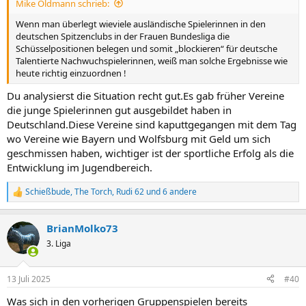
Mike Oldmann schrieb:
:
Wenn man überlegt wieviele ausländische Spielerinnen in den
deutschen Spitzenclubs in der Frauen Bundesliga die
Schüsselpositionen belegen und somit „blockieren“ für deutsche
Talentierte Nachwuchspielerinnen, weiß man solche Ergebnisse wie
heute richtig einzuordnen !
Du analysierst die Situation recht gut.Es gab früher Vereine
die junge Spielerinnen gut ausgebildet haben in
Deutschland.Diese Vereine sind kaputtgegangen mit dem Tag
wo Vereine wie Bayern und Wolfsburg mit Geld um sich
geschmissen haben, wichtiger ist der sportliche Erfolg als die
Entwicklung im Jugendbereich.
Schießbude
,
The Torch
,
Rudi 62
und 6 andere
R
e
a
BrianMolko73
k
t
3. Liga
i
o
n
13 Juli 2025
#40
e
n
Was sich in den vorherigen Gruppenspielen bereits
: