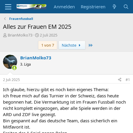
Anmelden
Registrieren
Frauenfussball
Alles zur Frauen EM 2025
E
E
BrianMolko73
2 Juli 2025
r
r
Letzte
1 von 7
Nächste
s
s
t
t
e
e
BrianMolko73
l
l
3. Liga
l
l
e
t
r
a
2 Juli 2025
#1
m
Ich glaube, hierzu gibt es noch kein eigenes Thema:
ich freue mich auf das Turnier in der Schweiz, dass heute
begonnen hat. Die Vermarktung ist im Frauen Fussball noch
nicht komplett eingezogen, aber alle Spiele werden in der
ARD und ZDF live gezeigt.
Bin gespannt auf das deutsche Team, dass sicherlich ein
Mitfavorit ist.
Freitag das 1.Spiel gegen Polen.