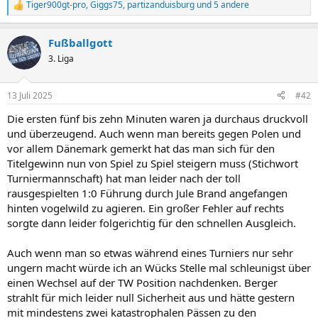
Tiger900gt-pro
,
Giggs75
,
partizanduisburg
und 5 andere
R
e
a
Fußballgott
k
t
3. Liga
i
o
n
13 Juli 2025
#42
e
n
Die ersten fünf bis zehn Minuten waren ja durchaus druckvoll
:
und überzeugend. Auch wenn man bereits gegen Polen und
vor allem Dänemark gemerkt hat das man sich für den
Titelgewinn nun von Spiel zu Spiel steigern muss (Stichwort
Turniermannschaft) hat man leider nach der toll
rausgespielten 1:0 Führung durch Jule Brand angefangen
hinten vogelwild zu agieren. Ein großer Fehler auf rechts
sorgte dann leider folgerichtig für den schnellen Ausgleich.
Auch wenn man so etwas während eines Turniers nur sehr
ungern macht würde ich an Wücks Stelle mal schleunigst über
einen Wechsel auf der TW Position nachdenken. Berger
strahlt für mich leider null Sicherheit aus und hätte gestern
mit mindestens zwei katastrophalen Pässen zu den