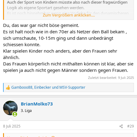
Auch der Sport von Kindern müsste also nach dieser fragwürdigen
Logik als eigene Sportart gesehen werden.
Es ist noch hinnehmbar, wenn eine Vorliebe für den dynamischeren
Zum Vergrößern anklicken....
Fussball der Männer besteht, doch die Frauen haben bei echten
Experten allen Respekt verdient und dies zeigt sich auch eindeutig
Du, das war gar nicht böse gemeint.
in der stets wachsenden Resonanz.
Es ist halt noch wie in den 70er als Netzer den Ball bekam ,
sich umschaute, 10-15m ging und dann unbedrängt
schiessen konnte.
Klar spielen Kinder noch anders, aber den Frauen sehr
ähnlich.
Das Frauen körperlich nicht mithalten können ist klar, aber sie
spielen ja auch nicht gegen Männer sondern gegen Frauen.
Zuletzt bearbeitet:
9 Juli 2025
Gambooo88
,
Einbecker
und
MSV-Supporter
R
e
a
BrianMolko73
k
t
3. Liga
i
o
n
8 Juli 2025
#29
e
n