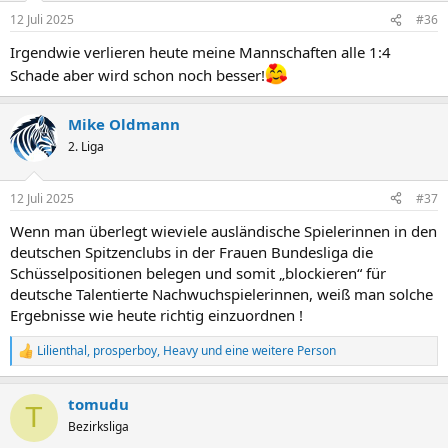
12 Juli 2025
#36
Irgendwie verlieren heute meine Mannschaften alle 1:4
Schade aber wird schon noch besser!
Mike Oldmann
2. Liga
12 Juli 2025
#37
Wenn man überlegt wieviele ausländische Spielerinnen in den
deutschen Spitzenclubs in der Frauen Bundesliga die
Schüsselpositionen belegen und somit „blockieren“ für
deutsche Talentierte Nachwuchspielerinnen, weiß man solche
Ergebnisse wie heute richtig einzuordnen !
Lilienthal
,
prosperboy
,
Heavy
und eine weitere Person
R
e
a
tomudu
k
T
t
Bezirksliga
i