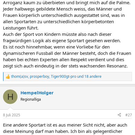
Arroganz kaum zu überbieten und bringt mich auf die Palme.
Jeder halbwegs gebildete Mensch weiss, das Männer und
Frauen körperlich unterschiedlich ausgestattet sind, was in
allen Sportarten zu unterschiedlichen körperbetonten
Leistungen führt.
Auch der Sport von Kindern müsste also nach dieser
fragwürdigen Logik als eigene Sportart gesehen werden.
Es ist noch hinnehmbar, wenn eine Vorliebe für den
dynamischeren Fussball der Männer besteht, doch die Frauen
haben bei echten Experten allen Respekt verdient und dies
zeigt sich auch eindeutig in der stets wachsenden Resonanz.
thom(a)sv
,
prosperboy
,
Tiger900gt-pro
und 18 andere
R
e
a
HempelHolger
k
H
t
Regionalliga
i
o
n
8 Juli 2025
#27
e
n
Eine andere Sportart ist es aus meiner Sicht nicht, aber auch
:
diese Meinung darf man haben. Ich bin als gelegentlicher