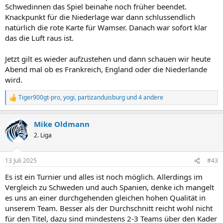
Schwedinnen das Spiel beinahe noch früher beendet.
Knackpunkt für die Niederlage war dann schlussendlich
natürlich die rote Karte für Wamser. Danach war sofort klar
das die Luft raus ist.
Jetzt gilt es wieder aufzustehen und dann schauen wir heute
Abend mal ob es Frankreich, England oder die Niederlande
wird.
Tiger900gt-pro
,
yogi
,
partizanduisburg
und 4 andere
R
e
a
Mike Oldmann
k
t
2. Liga
i
o
n
13 Juli 2025
#43
e
n
Es ist ein Turnier und alles ist noch möglich. Allerdings im
:
Vergleich zu Schweden und auch Spanien, denke ich mangelt
es uns an einer durchgehenden gleichen hohen Qualität in
unserem Team. Besser als der Durchschnitt reicht wohl nicht
für den Titel, dazu sind mindestens 2-3 Teams über den Kader