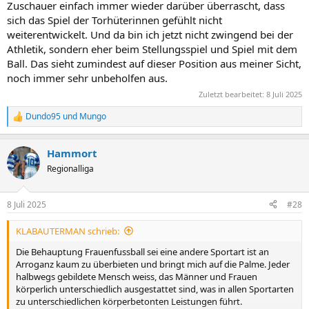
Zuschauer einfach immer wieder darüber überrascht, dass
sich das Spiel der Torhüterinnen gefühlt nicht
weiterentwickelt. Und da bin ich jetzt nicht zwingend bei der
Athletik, sondern eher beim Stellungsspiel und Spiel mit dem
Ball. Das sieht zumindest auf dieser Position aus meiner Sicht,
noch immer sehr unbeholfen aus.
Zuletzt bearbeitet:
8 Juli 2025
Dundo95
und
Mungo
R
e
a
Hammort
k
t
Regionalliga
i
o
n
8 Juli 2025
#28
e
n
KLABAUTERMAN schrieb:
:
Die Behauptung Frauenfussball sei eine andere Sportart ist an
Arroganz kaum zu überbieten und bringt mich auf die Palme. Jeder
halbwegs gebildete Mensch weiss, das Männer und Frauen
körperlich unterschiedlich ausgestattet sind, was in allen Sportarten
zu unterschiedlichen körperbetonten Leistungen führt.