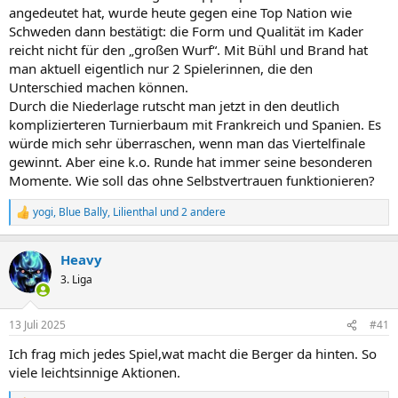
angedeutet hat, wurde heute gegen eine Top Nation wie
Schweden dann bestätigt: die Form und Qualität im Kader
reicht nicht für den „großen Wurf“. Mit Bühl und Brand hat
man aktuell eigentlich nur 2 Spielerinnen, die den
Unterschied machen können.
Durch die Niederlage rutscht man jetzt in den deutlich
komplizierteren Turnierbaum mit Frankreich und Spanien. Es
würde mich sehr überraschen, wenn man das Viertelfinale
gewinnt. Aber eine k.o. Runde hat immer seine besonderen
Momente. Wie soll das ohne Selbstvertrauen funktionieren?
yogi
,
Blue Bally
,
Lilienthal
und 2 andere
R
e
a
Heavy
k
t
3. Liga
i
o
n
13 Juli 2025
#41
e
n
Ich frag mich jedes Spiel,wat macht die Berger da hinten. So
:
viele leichtsinnige Aktionen.