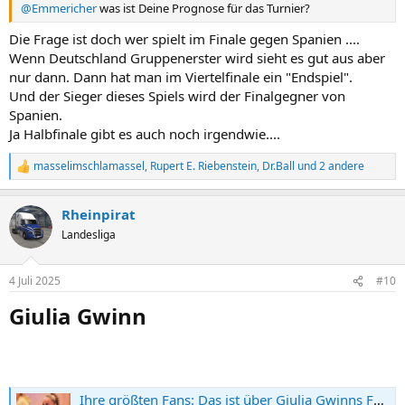
@Emmericher
was ist Deine Prognose für das Turnier?
Die Frage ist doch wer spielt im Finale gegen Spanien ....
Wenn Deutschland Gruppenerster wird sieht es gut aus aber
nur dann. Dann hat man im Viertelfinale ein "Endspiel".
Und der Sieger dieses Spiels wird der Finalgegner von
Spanien.
Ja Halbfinale gibt es auch noch irgendwie....
masselimschlamassel
,
Rupert E. Riebenstein
,
Dr.Ball
und 2 andere
R
e
a
Rheinpirat
k
t
Landesliga
i
o
n
4 Juli 2025
#10
e
n
Giulia Gwinn​
:
Ihre größten Fans: Das ist über Giulia Gwinns Familie bekannt