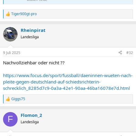
Tiger900gt-pro
R
e
a
Rheinpirat
k
t
Landesliga
i
o
n
9 Juli 2025
#32
e
n
Nachvollziehbar oder nicht ??
:
https://www.focus.de/sport/fussball/daeninnen-wueten-nach-
pleite-gegen-deutschland-auf-schiedsrichterin-
schrecklich_8285d7c9-0a3a-42e1-90aa-46ba16078e7d.html
Giggs75
R
e
a
Flomon_2
k
F
t
Landesliga
i
o
n