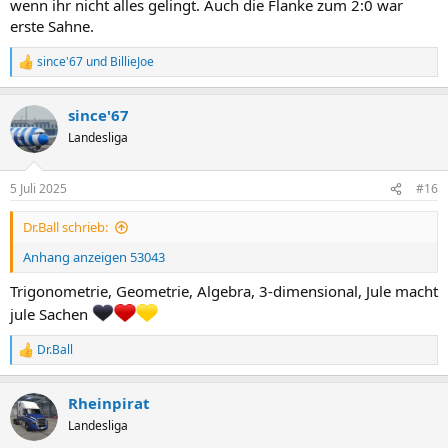
wenn ihr nicht alles gelingt. Auch die Flanke zum 2:0 war
erste Sahne.
since'67
und
BillieJoe
R
e
a
since'67
k
t
Landesliga
i
o
n
5 Juli 2025
#16
e
n
Dr.Ball schrieb:
:
Anhang anzeigen 53043
Trigonometrie, Geometrie, Algebra, 3-dimensional, Jule macht
jule Sachen
Dr.Ball
R
e
a
Rheinpirat
k
t
Landesliga
i