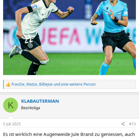
FranZie
,
Matze
,
BillieJoe
und eine weitere Person
R
e
a
KLABAUTERMAN
k
K
t
Bezirksliga
i
o
n
5 Juli 2025
#15
e
n
Es ist wirklich eine Augenweide Jule Brand zu geniessen, auch
: