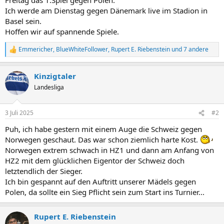
Ich werde am Dienstag gegen Dänemark live im Stadion in
Basel sein.
Hoffen wir auf spannende Spiele.
Emmericher
,
BlueWhiteFollower
,
Rupert E. Riebenstein
und 7 andere
R
e
a
Kinzigtaler
k
t
Landesliga
i
o
n
3 Juli 2025
#2
e
n
Puh, ich habe gestern mit einem Auge die Schweiz gegen
:
Norwegen geschaut. Das war schon ziemlich harte Kost.
Norwegen extrem schwach in HZ1 und dann am Anfang von
HZ2 mit dem glücklichen Eigentor der Schweiz doch
letztendlich der Sieger.
Ich bin gespannt auf den Auftritt unserer Mädels gegen
Polen, da sollte ein Sieg Pflicht sein zum Start ins Turnier...
Rupert E. Riebenstein