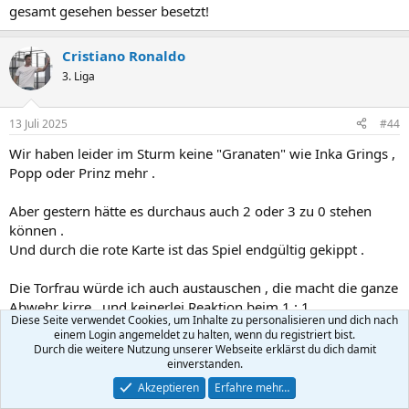
gesamt gesehen besser besetzt!
Cristiano Ronaldo
3. Liga
13 Juli 2025
#44
Wir haben leider im Sturm keine "Granaten" wie Inka Grings ,
Popp oder Prinz mehr .
Aber gestern hätte es durchaus auch 2 oder 3 zu 0 stehen
können .
Und durch die rote Karte ist das Spiel endgültig gekippt .
Die Torfrau würde ich auch austauschen , die macht die ganze
Abwehr kirre , und keinerlei Reaktion beim 1 : 1 .
Diese Seite verwendet Cookies, um Inhalte zu personalisieren und dich nach
einem Login angemeldet zu halten, wenn du registriert bist.
Hardy
,
since'67
und
Noldy1212
R
Durch die weitere Nutzung unserer Webseite erklärst du dich damit
e
einverstanden.
a
HempelHolger
Akzeptieren
Erfahre mehr…
k
H
t
Regionalliga