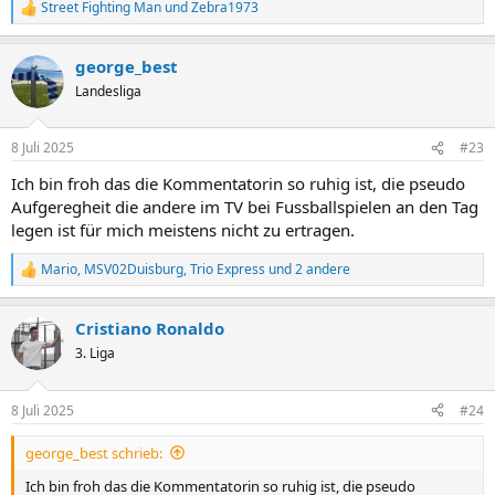
Street Fighting Man
und
Zebra1973
R
e
a
george_best
k
t
Landesliga
i
o
n
8 Juli 2025
#23
e
n
Ich bin froh das die Kommentatorin so ruhig ist, die pseudo
:
Aufgeregheit die andere im TV bei Fussballspielen an den Tag
legen ist für mich meistens nicht zu ertragen.
Mario
,
MSV02Duisburg
,
Trio Express
und 2 andere
R
e
a
Cristiano Ronaldo
k
t
3. Liga
i
o
n
8 Juli 2025
#24
e
n
george_best schrieb:
:
Ich bin froh das die Kommentatorin so ruhig ist, die pseudo