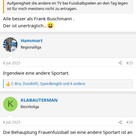
Aufgeregheit die andere im TV bei Fussballspielen an den Tag legen
ist für mich meistens nicht zu ertragen.
Alle besser als Frank Buschmann .
Der ist unerträglich...
Hammort
Regionalliga
8 Juli 2025
#25
Irgendwie eine andere Sportart.
C-Bra
,
Dundo95
,
Speedking66
und 4 andere
R
e
a
KLABAUTERMAN
k
K
t
Bezirksliga
i
o
n
8 Juli 2025
#26
e
n
Die Behauptung Frauenfussball sei eine andere Sportart ist an
: