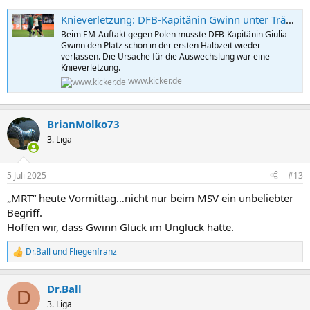
Knieverletzung: DFB-Kapitänin Gwinn unter Tränen ausgewechselt
Beim EM-Auftakt gegen Polen musste DFB-Kapitänin Giulia
Gwinn den Platz schon in der ersten Halbzeit wieder
verlassen. Die Ursache für die Auswechslung war eine
Knieverletzung.
www.kicker.de
BrianMolko73
3. Liga
5 Juli 2025
#13
„MRT“ heute Vormittag…nicht nur beim MSV ein unbeliebter
Begriff.
Hoffen wir, dass Gwinn Glück im Unglück hatte.
Dr.Ball
und
Fliegenfranz
R
e
a
Dr.Ball
k
D
t
3. Liga