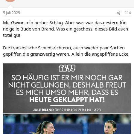
i
o
n
5 Juli 2025
#14
e
n
Mit Gwinn, ein herber Schlag. Aber was war das gestern für
:
ne geile Bude von Brand. Was ein geschoss, dieses Bild auch
total gut.
Die französische Schiedsrichterin, auch wieder paar Sachen
gepfiffen die grenzwertig waren. Allein die angepfiffene Ecke.