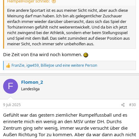
HempelHolger schrieb:
:
Eine andere Sportart ist es aus meiner Sicht nicht, aber auch diese
Meinung darf man haben. Ich bin als gelegentlicher Zuschauer
einfach immer wieder darüber überrascht, dass sich das Spiel der
Torhüterinnen gefühlt nicht weiterentwickelt. Und da bin ich jetzt
nicht zwingend bei der Athletik, sondern eher beim Stellungsspiel
und Spiel mit dem Ball. Das sieht zumindest auf dieser Position aus
meiner Sicht, noch immer sehr unbeholfen aus.
Die Zeit von Ena wird noch kommen.
FranZie
,
igw459
,
BillieJoe
und eine weitere Person
R
e
a
Flomon_2
k
F
t
Landesliga
i
o
n
9 Juli 2025
#30
e
n
Gefühlt war das gestern ziemlicher Rumpelfussball und es
:
erinnerte mich ein wenig an den MSV unter DH. Durchs
Zentrum ging sehr wenig, immer wurde versucht über die
Außen Richtung Tor zu kommen. Aber da war dann auch nicht