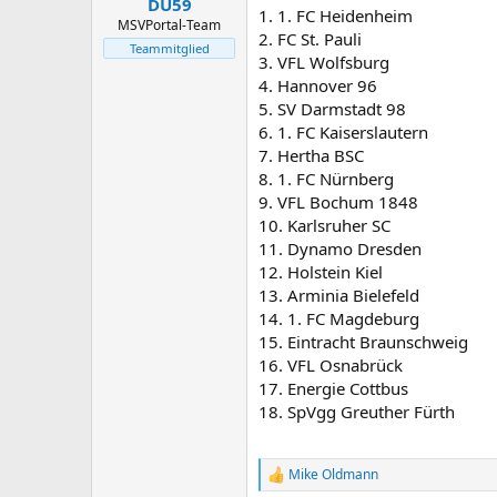
DU59
1. 1. FC Heidenheim
MSVPortal-Team
2. FC St. Pauli
Teammitglied
3. VFL Wolfsburg
4. Hannover 96
5. SV Darmstadt 98
6. 1. FC Kaiserslautern
7. Hertha BSC
8. 1. FC Nürnberg
9. VFL Bochum 1848
10. Karlsruher SC
11. Dynamo Dresden
12. Holstein Kiel
13. Arminia Bielefeld
14. 1. FC Magdeburg
15. Eintracht Braunschweig
16. VFL Osnabrück
17. Energie Cottbus
18. SpVgg Greuther Fürth
Mike Oldmann
R