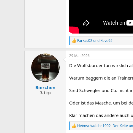
Farkas02
und
Keve95
R
e
a
29 Mai 2026
k
t
Die Wolfsburger tun wirklich a
i
o
n
Warum baggern die an Trainern
e
n
Bierchen
Sind Schwegler und Co. nicht i
:
3. Liga
Oder ist das Masche, um bei d
Klar machen das andere auch u
Heimschwäche1902
,
Der Kelte
u
R
e