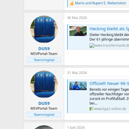
Mario
und
Rupert E. Riebenstein
R
e
a
30 Mai 2026
k
t
Hecking bleibt als S
i
o
Dieter Hecking bleibt de
n
Der 61-Jährige übernimmt
e
n
DU59
:
MSVPortal-Team
Teammitglied
31 Mai 2026
Offiziell! Neuer 96-
Bereits vor einigen Tage
offizieller Nachfolger v
zurück im Profifußball.
DU59
bei...
MSVPortal-Team
www.liga2-online.de
Teammitglied
1 Juni 2026