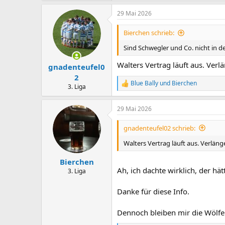
a
29 Mai 2026
k
t
i
Bierchen schrieb:
o
n
Sind Schwegler und Co. nicht in d
e
n
Walters Vertrag läuft aus. Verlä
gnadenteufel0
:
2
Blue Bally
und
Bierchen
R
3. Liga
e
a
29 Mai 2026
k
t
i
gnadenteufel02 schrieb:
o
n
Walters Vertrag läuft aus. Verlänge
e
n
Bierchen
:
Ah, ich dachte wirklich, der hät
3. Liga
Danke für diese Info.
Dennoch bleiben mir die Wölfe