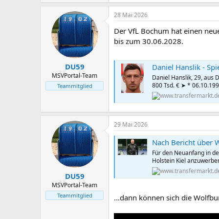
e
a
28 Mai 2026
k
t
Der VfL Bochum hat einen neuen
i
o
bis zum 30.06.2028.
n
e
n
DU59
Daniel Hanslik - Spi
:
MSVPortal-Team
Daniel Hanslik, 29, aus 
800 Tsd. € ➤ * 06.10.199
Teammitglied
29 Mai 2026
Nach Bericht über W
Für den Neuanfang in der
Holstein Kiel anzuwerbe
DU59
MSVPortal-Team
Teammitglied
...dann können sich die Wolfbur