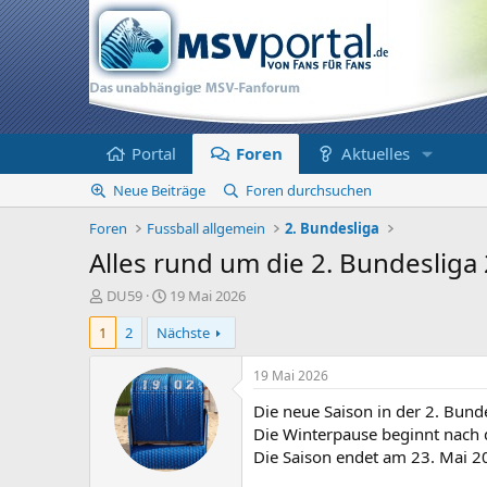
Portal
Foren
Aktuelles
Neue Beiträge
Foren durchsuchen
Foren
Fussball allgemein
2. Bundesliga
Alles rund um die 2. Bundesliga
E
E
DU59
19 Mai 2026
r
r
1
2
Nächste
s
s
t
t
e
e
19 Mai 2026
l
l
Die neue Saison in der 2. Bund
l
l
e
t
Die Winterpause beginnt nach 
r
a
Die Saison endet am 23. Mai 2
m