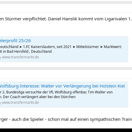
 Stürmer verpflichtet. Daniel Hanslik kommt vom Ligarivalen 1. 
elerprofil 25/26
Deutschland ➤ 1.FC Kaiserslautern, seit 2021 ➤ Mittelstürmer ➤ Marktwert:
6 in Bad Hersfeld , Deutschland
www.transfermarkt.de
olfsburg-Interesse: Walter vor Verlängerung bei Holstein Kiel
 2. Bundesliga versuchte der VfL Wolfsburg offenbar, Tim Walter von
n. Der Coach verlängert aber bei den Störchen
www.transfermarkt.de
ger - auch die Spieler - schon mal auf einen sympathischen Train