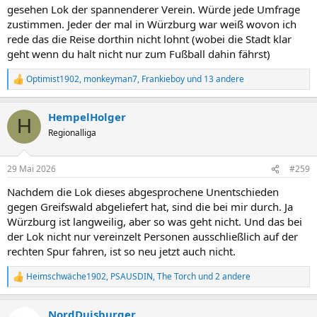
gesehen Lok der spannenderer Verein. Würde jede Umfrage
zustimmen. Jeder der mal in Würzburg war weiß wovon ich
rede das die Reise dorthin nicht lohnt (wobei die Stadt klar
geht wenn du halt nicht nur zum Fußball dahin fährst)
Optimist1902
,
monkeyman7
,
Frankieboy
und 13 andere
R
e
a
HempelHolger
k
H
t
Regionalliga
i
o
n
29 Mai 2026
#259
e
n
Nachdem die Lok dieses abgesprochene Unentschieden
:
gegen Greifswald abgeliefert hat, sind die bei mir durch. Ja
Würzburg ist langweilig, aber so was geht nicht. Und das bei
der Lok nicht nur vereinzelt Personen ausschließlich auf der
rechten Spur fahren, ist so neu jetzt auch nicht.
Heimschwäche1902
,
PSAUSDIN
,
The Torch
und 2 andere
R
e
a
NordDuisburger
k