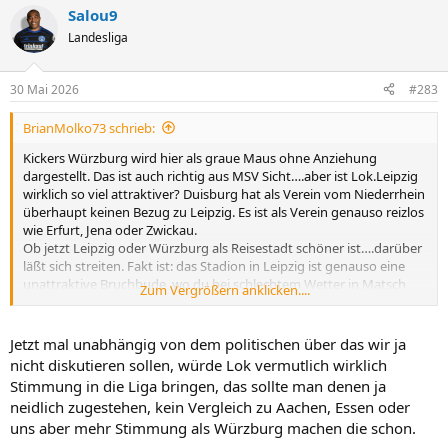
a
Salou9
k
t
Landesliga
i
o
n
30 Mai 2026
#283
e
n
BrianMolko73 schrieb:
:
Kickers Würzburg wird hier als graue Maus ohne Anziehung
dargestellt. Das ist auch richtig aus MSV Sicht….aber ist Lok.Leipzig
wirklich so viel attraktiver? Duisburg hat als Verein vom Niederrhein
überhaupt keinen Bezug zu Leipzig. Es ist als Verein genauso reizlos
wie Erfurt, Jena oder Zwickau.
Ob jetzt Leipzig oder Würzburg als Reisestadt schöner ist….darüber
läßt sich streiten. Fakt ist: das Stadion in Leipzig ist genauso eine
unattraktive Bruchbude, wo du bei schlechtem Wetter in Matsch
Zum Vergrößern anklicken....
und Regen stehst.
Jetzt mal unabhängig von dem politischen über das wir ja
nicht diskutieren sollen, würde Lok vermutlich wirklich
Stimmung in die Liga bringen, das sollte man denen ja
neidlich zugestehen, kein Vergleich zu Aachen, Essen oder
uns aber mehr Stimmung als Würzburg machen die schon.