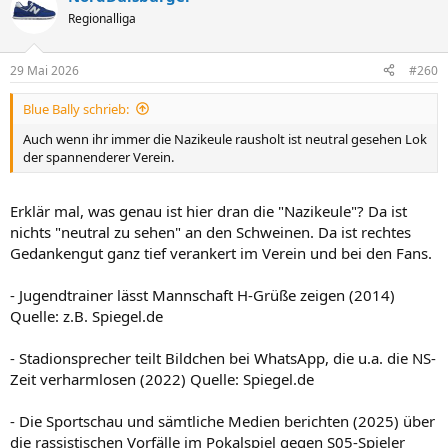
t
Regionalliga
i
o
n
29 Mai 2026
#260
e
n
Blue Bally schrieb:
:
Auch wenn ihr immer die Nazikeule rausholt ist neutral gesehen Lok
der spannenderer Verein.
Erklär mal, was genau ist hier dran die "Nazikeule"? Da ist
nichts "neutral zu sehen" an den Schweinen. Da ist rechtes
Gedankengut ganz tief verankert im Verein und bei den Fans.
- Jugendtrainer lässt Mannschaft H-Grüße zeigen (2014)
Quelle: z.B. Spiegel.de
- Stadionsprecher teilt Bildchen bei WhatsApp, die u.a. die NS-
Zeit verharmlosen (2022) Quelle: Spiegel.de
- Die Sportschau und sämtliche Medien berichten (2025) über
die rassistischen Vorfälle im Pokalspiel gegen S05-Spieler