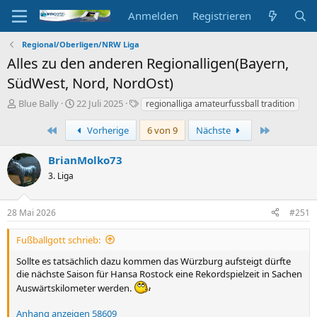
Anmelden
Registrieren
Regional/Oberligen/NRW Liga
Alles zu den anderen Regionalligen(Bayern,
SüdWest, Nord, NordOst)
E
E
S
Blue Bally
22 Juli 2025
regionalliga amateurfussball tradition
r
r
c
s
s
h
Erste
Letzte
Vorherige
6 von 9
Nächste
t
t
l
e
e
a
BrianMolko73
l
l
g
3. Liga
l
l
w
e
t
o
r
a
r
28 Mai 2026
#251
m
t
e
Fußballgott schrieb:
Sollte es tatsächlich dazu kommen das Würzburg aufsteigt dürfte
die nächste Saison für Hansa Rostock eine Rekordspielzeit in Sachen
Auswärtskilometer werden.
Anhang anzeigen 58609