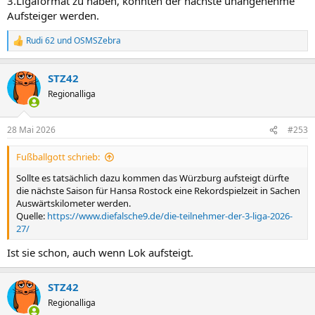
3.Ligaformat zu haben, könnten der nächste unangenehme
Aufsteiger werden.
Rudi 62
und
OSMSZebra
R
e
a
STZ42
k
t
Regionalliga
i
o
n
28 Mai 2026
#253
e
n
Fußballgott schrieb:
:
Sollte es tatsächlich dazu kommen das Würzburg aufsteigt dürfte
die nächste Saison für Hansa Rostock eine Rekordspielzeit in Sachen
Auswärtskilometer werden.
Quelle:
https://www.diefalsche9.de/die-teilnehmer-der-3-liga-2026-
27/
Ist sie schon, auch wenn Lok aufsteigt.
STZ42
Regionalliga