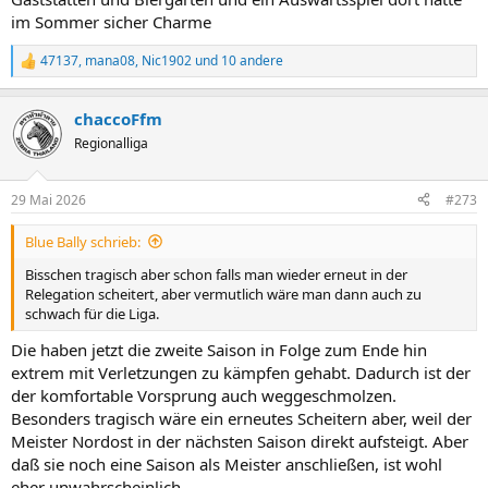
im Sommer sicher Charme
47137
,
mana08
,
Nic1902
und 10 andere
R
e
a
chaccoFfm
k
t
Regionalliga
i
o
n
29 Mai 2026
#273
e
n
Blue Bally schrieb:
:
Bisschen tragisch aber schon falls man wieder erneut in der
Relegation scheitert, aber vermutlich wäre man dann auch zu
schwach für die Liga.
Die haben jetzt die zweite Saison in Folge zum Ende hin
extrem mit Verletzungen zu kämpfen gehabt. Dadurch ist der
der komfortable Vorsprung auch weggeschmolzen.
Besonders tragisch wäre ein erneutes Scheitern aber, weil der
Meister Nordost in der nächsten Saison direkt aufsteigt. Aber
daß sie noch eine Saison als Meister anschließen, ist wohl
eher unwahrscheinlich.