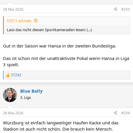
o
n
28 Mai 2026
#255
e
n
STZ11 schrieb:
:
Lass das nicht diesen Sportkameraden lesen: (...)
Gut in der Saison war Hansa in der zweiten Bundesliga.
Das ist schon mit der unattraktivste Pokal wenn Hansa in Liga
3 spielt.
STZ42
R
e
a
Blue Bally
k
t
3. Liga
i
o
n
28 Mai 2026
#256
e
n
Würzburg ist einfach langweiliger Haufen Kacke und das
:
Stadion ist auch nicht schön. Die brauch kein Mensch.