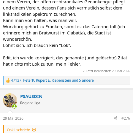
einem Verein, der offen rechtsradikales Gedankengut pflegt
und einem Verein, dessen Fans sich vermutlich selbst dem
linksradikalen Spektrum zurechnen.
Kann man von halten, was man will.
Würzburg gehört zu Franken, somit ist das Catering toll (ich
erinnere mich an Bratwurst im Ciabatta), die Stadt ist
wunderschön.
Lohnt sich. Ich brauch kein "Lok".
Edit, ich wurde korrigiert, das genannte (und gelöschte) Zitat
hat nichts mit Lok zu tun, mein Fehler.
Zuletzt bearbeitet:
29 Mai 2026
47137
,
PeterK
,
Rupert E. Riebenstein
und 5 andere
R
e
a
PSAUSDIN
k
t
Regionalliga
i
o
n
29 Mai 2026
#276
e
n
Oski. schrieb:
: