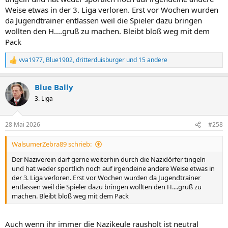
Weise etwas in der 3. Liga verloren. Erst vor Wochen wurden
da Jugendtrainer entlassen weil die Spieler dazu bringen
wollten den H....gruß zu machen. Bleibt bloß weg mit dem
Pack
vva1977
,
Blue1902
,
dritterduisburger
und 15 andere
R
e
a
Blue Bally
k
t
3. Liga
i
o
n
28 Mai 2026
#258
e
n
WalsumerZebra89 schrieb:
:
Der Naziverein darf gerne weiterhin durch die Nazidörfer tingeln
und hat weder sportlich noch auf irgendeine andere Weise etwas in
der 3. Liga verloren. Erst vor Wochen wurden da Jugendtrainer
entlassen weil die Spieler dazu bringen wollten den H....gruß zu
machen. Bleibt bloß weg mit dem Pack
Auch wenn ihr immer die Nazikeule rausholt ist neutral