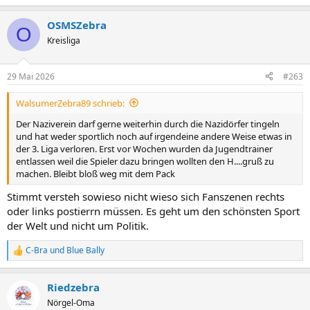
OSMSZebra
O
Kreisliga
29 Mai 2026
#263
WalsumerZebra89 schrieb:
Der Naziverein darf gerne weiterhin durch die Nazidörfer tingeln
und hat weder sportlich noch auf irgendeine andere Weise etwas in
der 3. Liga verloren. Erst vor Wochen wurden da Jugendtrainer
entlassen weil die Spieler dazu bringen wollten den H....gruß zu
machen. Bleibt bloß weg mit dem Pack
Stimmt versteh sowieso nicht wieso sich Fanszenen rechts
oder links postierrn müssen. Es geht um den schönsten Sport
der Welt und nicht um Politik.
C-Bra
und
Blue Bally
R
e
a
Riedzebra
k
t
Nörgel-Oma