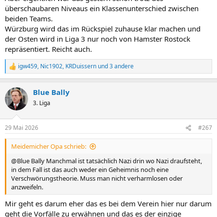
überschaubaren Niveaus ein Klassenunterschied zwischen
beiden Teams.
Würzburg wird das im Rückspiel zuhause klar machen und
der Osten wird in Liga 3 nur noch von Hamster Rostock
repräsentiert. Reicht auch.
igw459
,
Nic1902
,
KRDuissern
und 3 andere
R
e
a
Blue Bally
k
t
3. Liga
i
o
n
29 Mai 2026
#267
e
n
Meidemicher Opa schrieb:
:
@Blue Bally Manchmal ist tatsächlich Nazi drin wo Nazi draufsteht,
in dem Fall ist das auch weder ein Geheimnis noch eine
Verschwörungstheorie. Muss man nicht verharmlosen oder
anzweifeln.
Mir geht es darum eher das es bei dem Verein hier nur darum
geht die Vorfälle zu erwähnen und das es der einzige