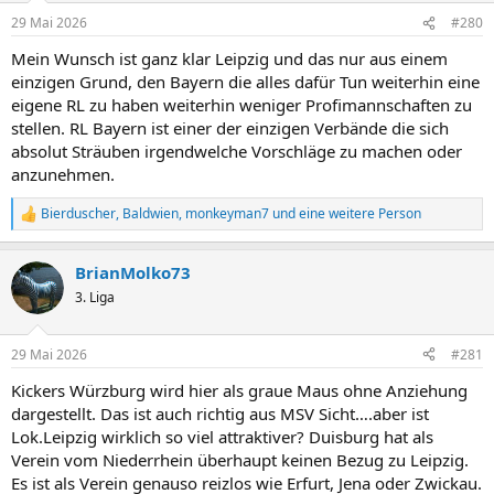
n
29 Mai 2026
#280
e
n
Mein Wunsch ist ganz klar Leipzig und das nur aus einem
:
einzigen Grund, den Bayern die alles dafür Tun weiterhin eine
eigene RL zu haben weiterhin weniger Profimannschaften zu
stellen. RL Bayern ist einer der einzigen Verbände die sich
absolut Sträuben irgendwelche Vorschläge zu machen oder
anzunehmen.
Bierduscher
,
Baldwien
,
monkeyman7
und eine weitere Person
R
e
a
BrianMolko73
k
t
3. Liga
i
o
n
29 Mai 2026
#281
e
n
Kickers Würzburg wird hier als graue Maus ohne Anziehung
:
dargestellt. Das ist auch richtig aus MSV Sicht….aber ist
Lok.Leipzig wirklich so viel attraktiver? Duisburg hat als
Verein vom Niederrhein überhaupt keinen Bezug zu Leipzig.
Es ist als Verein genauso reizlos wie Erfurt, Jena oder Zwickau.