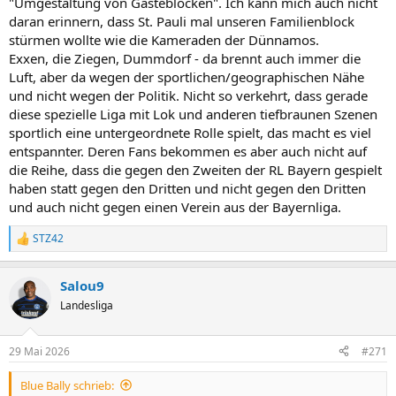
"Umgestaltung von Gästeblöcken". Ich kann mich auch nicht
1x und dann reicht es mir, aber zumindest einmal in der Liga hätte
daran erinnern, dass St. Pauli mal unseren Familienblock
schon einen Reiz. Und das man Lok beschissen findet ist ja
vollkommen legitim.
stürmen wollte wie die Kameraden der Dünnamos.
Exxen, die Ziegen, Dummdorf - da brennt auch immer die
Luft, aber da wegen der sportlichen/geographischen Nähe
und nicht wegen der Politik. Nicht so verkehrt, dass gerade
diese spezielle Liga mit Lok und anderen tiefbraunen Szenen
sportlich eine untergeordnete Rolle spielt, das macht es viel
entspannter. Deren Fans bekommen es aber auch nicht auf
die Reihe, dass die gegen den Zweiten der RL Bayern gespielt
haben statt gegen den Dritten und nicht gegen den Dritten
und auch nicht gegen einen Verein aus der Bayernliga.
STZ42
R
e
a
Salou9
k
t
Landesliga
i
o
n
29 Mai 2026
#271
e
n
Blue Bally schrieb:
: