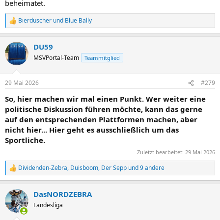
beheimatet.
Bierduscher
und
Blue Bally
R
e
a
DU59
k
t
MSVPortal-Team
Teammitglied
i
o
n
29 Mai 2026
#279
e
n
So, hier machen wir mal einen Punkt. Wer weiter eine
:
politische Diskussion führen möchte, kann das gerne
auf den entsprechenden Plattformen machen, aber
nicht hier... Hier geht es ausschließlich um das
Sportliche.
Zuletzt bearbeitet:
29 Mai 2026
Dividenden-Zebra
,
Duisboom
,
Der Sepp
und 9 andere
R
e
a
DasNORDZEBRA
k
t
Landesliga
i
o