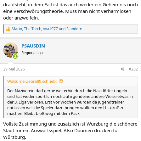
draufsteht, in dem Fall ist das auch weder ein Geheimnis noch
eine Verschwörungstheorie. Muss man nicht verharmlosen
oder anzweifeln.
Mario
,
The Torch
,
vva1977
und 3 andere
R
e
a
PSAUSDIN
k
t
Regionalliga
i
o
n
29 Mai 2026
#262
e
n
WalsumerZebra89 schrieb:
:
Der Naziverein darf gerne weiterhin durch die Nazidörfer tingeln
und hat weder sportlich noch auf irgendeine andere Weise etwas in
der 3. Liga verloren. Erst vor Wochen wurden da Jugendtrainer
entlassen weil die Spieler dazu bringen wollten den H....gruß zu
machen. Bleibt bloß weg mit dem Pack
Vollste Zustimmung und zusätzlich ist Würzburg die schönere
Stadt für ein Auswärtsspiel. Also Daumen drücken für
Würzburg.