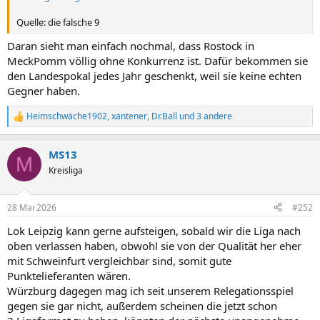
Quelle: die falsche 9
Daran sieht man einfach nochmal, dass Rostock in
MeckPomm völlig ohne Konkurrenz ist. Dafür bekommen sie
den Landespokal jedes Jahr geschenkt, weil sie keine echten
Gegner haben.
Heimschwäche1902
,
xantener
,
Dr.Ball
und 3 andere
R
e
a
MS13
k
M
t
Kreisliga
i
o
n
28 Mai 2026
#252
e
n
Lok Leipzig kann gerne aufsteigen, sobald wir die Liga nach
:
oben verlassen haben, obwohl sie von der Qualität her eher
mit Schweinfurt vergleichbar sind, somit gute
Punktelieferanten wären.
Würzburg dagegen mag ich seit unserem Relegationsspiel
gegen sie gar nicht, außerdem scheinen die jetzt schon