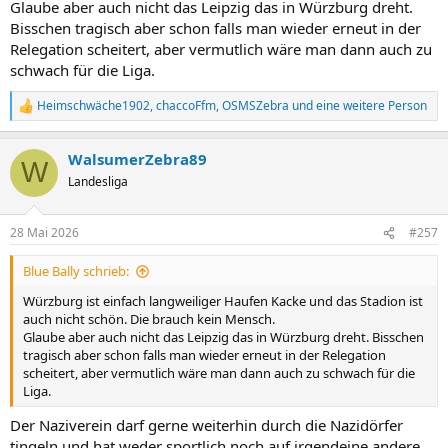
Glaube aber auch nicht das Leipzig das in Würzburg dreht.
Bisschen tragisch aber schon falls man wieder erneut in der
Relegation scheitert, aber vermutlich wäre man dann auch zu
schwach für die Liga.
Heimschwäche1902
,
chaccoFfm
,
OSMSZebra
und eine weitere Person
R
e
a
WalsumerZebra89
k
W
t
Landesliga
i
o
n
28 Mai 2026
#257
e
n
Blue Bally schrieb:
:
Würzburg ist einfach langweiliger Haufen Kacke und das Stadion ist
auch nicht schön. Die brauch kein Mensch.
Glaube aber auch nicht das Leipzig das in Würzburg dreht. Bisschen
tragisch aber schon falls man wieder erneut in der Relegation
scheitert, aber vermutlich wäre man dann auch zu schwach für die
Liga.
Der Naziverein darf gerne weiterhin durch die Nazidörfer
tingeln und hat weder sportlich noch auf irgendeine andere