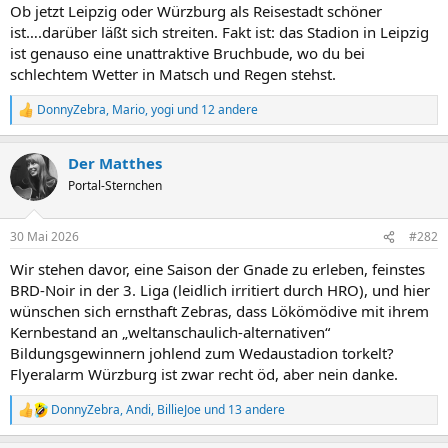
Ob jetzt Leipzig oder Würzburg als Reisestadt schöner
ist….darüber läßt sich streiten. Fakt ist: das Stadion in Leipzig
ist genauso eine unattraktive Bruchbude, wo du bei
schlechtem Wetter in Matsch und Regen stehst.
DonnyZebra
,
Mario
,
yogi
und 12 andere
R
e
a
Der Matthes
k
t
Portal-Sternchen
i
o
n
30 Mai 2026
#282
e
n
Wir stehen davor, eine Saison der Gnade zu erleben, feinstes
:
BRD-Noir in der 3. Liga (leidlich irritiert durch HRO), und hier
wünschen sich ernsthaft Zebras, dass Lökömödive mit ihrem
Kernbestand an „weltanschaulich-alternativen“
Bildungsgewinnern johlend zum Wedaustadion torkelt?
Flyeralarm Würzburg ist zwar recht öd, aber nein danke.
DonnyZebra
,
Andi
,
BillieJoe
und 13 andere
R
e