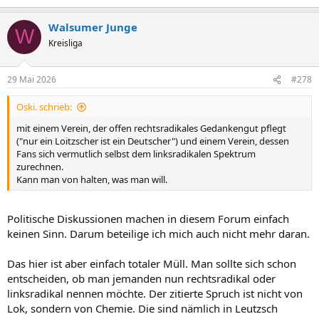
e
a
Walsumer Junge
k
W
t
Kreisliga
i
o
n
29 Mai 2026
#278
e
n
Oski. schrieb:
:
mit einem Verein, der offen rechtsradikales Gedankengut pflegt
("nur ein Loitzscher ist ein Deutscher") und einem Verein, dessen
Fans sich vermutlich selbst dem linksradikalen Spektrum
zurechnen.
Kann man von halten, was man will.
Politische Diskussionen machen in diesem Forum einfach
keinen Sinn. Darum beteilige ich mich auch nicht mehr daran.
Das hier ist aber einfach totaler Müll. Man sollte sich schon
entscheiden, ob man jemanden nun rechtsradikal oder
linksradikal nennen möchte. Der zitierte Spruch ist nicht von
Lok, sondern von Chemie. Die sind nämlich in Leutzsch