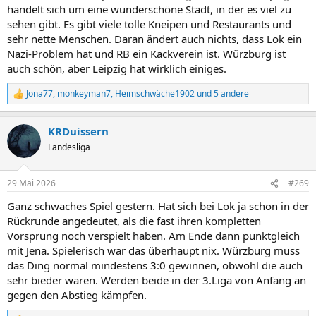
handelt sich um eine wunderschöne Stadt, in der es viel zu
sehen gibt. Es gibt viele tolle Kneipen und Restaurants und
sehr nette Menschen. Daran ändert auch nichts, dass Lok ein
Nazi-Problem hat und RB ein Kackverein ist. Würzburg ist
auch schön, aber Leipzig hat wirklich einiges.
Jona77
,
monkeyman7
,
Heimschwäche1902
und 5 andere
R
e
a
KRDuissern
k
t
Landesliga
i
o
n
29 Mai 2026
#269
e
n
Ganz schwaches Spiel gestern. Hat sich bei Lok ja schon in der
:
Rückrunde angedeutet, als die fast ihren kompletten
Vorsprung noch verspielt haben. Am Ende dann punktgleich
mit Jena. Spielerisch war das überhaupt nix. Würzburg muss
das Ding normal mindestens 3:0 gewinnen, obwohl die auch
sehr bieder waren. Werden beide in der 3.Liga von Anfang an
gegen den Abstieg kämpfen.