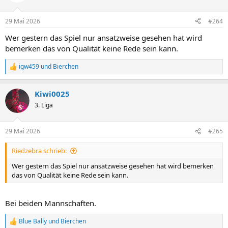
i
o
n
29 Mai 2026
#264
e
n
Wer gestern das Spiel nur ansatzweise gesehen hat wird
:
bemerken das von Qualität keine Rede sein kann.
igw459
und
Bierchen
R
e
a
Kiwi0025
k
t
3. Liga
i
o
n
29 Mai 2026
#265
e
n
Riedzebra schrieb:
:
Wer gestern das Spiel nur ansatzweise gesehen hat wird bemerken
das von Qualität keine Rede sein kann.
Bei beiden Mannschaften.
Blue Bally
und
Bierchen
R