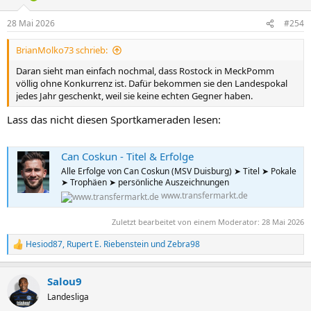
28 Mai 2026
#254
BrianMolko73 schrieb:
Daran sieht man einfach nochmal, dass Rostock in MeckPomm
völlig ohne Konkurrenz ist. Dafür bekommen sie den Landespokal
jedes Jahr geschenkt, weil sie keine echten Gegner haben.
Lass das nicht diesen Sportkameraden lesen:
Can Coskun - Titel & Erfolge
Alle Erfolge von Can Coskun (MSV Duisburg) ➤ Titel ➤ Pokale
➤ Trophäen ➤ persönliche Auszeichnungen
www.transfermarkt.de
Zuletzt bearbeitet von einem Moderator:
28 Mai 2026
Hesiod87
,
Rupert E. Riebenstein
und
Zebra98
R
e
a
Salou9
k
t
Landesliga
i