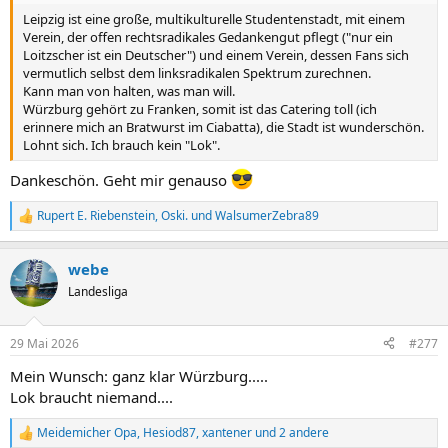
Leipzig ist eine große, multikulturelle Studentenstadt, mit einem
Verein, der offen rechtsradikales Gedankengut pflegt ("nur ein
Loitzscher ist ein Deutscher") und einem Verein, dessen Fans sich
vermutlich selbst dem linksradikalen Spektrum zurechnen.
Kann man von halten, was man will.
Würzburg gehört zu Franken, somit ist das Catering toll (ich
erinnere mich an Bratwurst im Ciabatta), die Stadt ist wunderschön.
Lohnt sich. Ich brauch kein "Lok".
Dankeschön. Geht mir genauso
Rupert E. Riebenstein
,
Oski.
und
WalsumerZebra89
R
e
a
webe
k
t
Landesliga
i
o
n
29 Mai 2026
#277
e
n
Mein Wunsch: ganz klar Würzburg.....
:
Lok braucht niemand....
Meidemicher Opa
,
Hesiod87
,
xantener
und 2 andere
R