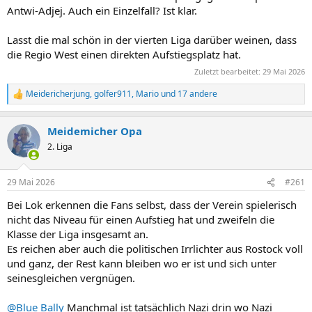
Antwi-Adjej. Auch ein Einzelfall? Ist klar.
Lasst die mal schön in der vierten Liga darüber weinen, dass
die Regio West einen direkten Aufstiegsplatz hat.
Zuletzt bearbeitet:
29 Mai 2026
Meidericherjung
,
golfer911
,
Mario
und 17 andere
R
e
a
Meidemicher Opa
k
t
2. Liga
i
o
n
29 Mai 2026
#261
e
n
Bei Lok erkennen die Fans selbst, dass der Verein spielerisch
:
nicht das Niveau für einen Aufstieg hat und zweifeln die
Klasse der Liga insgesamt an.
Es reichen aber auch die politischen Irrlichter aus Rostock voll
und ganz, der Rest kann bleiben wo er ist und sich unter
seinesgleichen vergnügen.
@Blue Bally
Manchmal ist tatsächlich Nazi drin wo Nazi