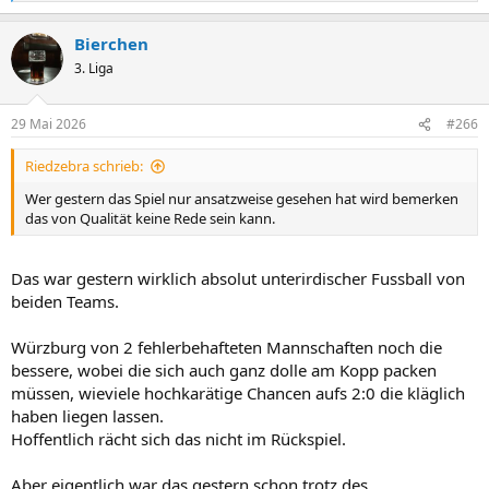
e
a
Bierchen
k
t
3. Liga
i
o
n
29 Mai 2026
#266
e
n
Riedzebra schrieb:
:
Wer gestern das Spiel nur ansatzweise gesehen hat wird bemerken
das von Qualität keine Rede sein kann.
Das war gestern wirklich absolut unterirdischer Fussball von
beiden Teams.
Würzburg von 2 fehlerbehafteten Mannschaften noch die
bessere, wobei die sich auch ganz dolle am Kopp packen
müssen, wieviele hochkarätige Chancen aufs 2:0 die kläglich
haben liegen lassen.
Hoffentlich rächt sich das nicht im Rückspiel.
Aber eigentlich war das gestern schon trotz des