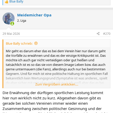
Blue Bally
R
e
a
Meidemicher Opa
k
t
2. Liga
i
o
n
29 Mai 2026
#270
e
n
Blue Bally schrieb:
:
Mir geht es darum eher das es bei dem Verein hier nur darum geht
die Vorfälle zu erwähnen und das es der einzige Kritikpunkt ist. Das
möchte ich auch gar nicht verteidigen oder gut heißen und
tatsächlich ist es so das sie von diesem Image Leben bzw. das auch
gerne untermauern (die Fans), allerdings auch nur bei bestimmten
Gegnern. Und für mich ist eine politische Haltung im sportlichen Fall
bekanntlich kein Wertungsgrund (Symptahie ist was anderes,, spielt
da aber sicher mit rein okay gebe ich zu. ), ich weiß aber das es bei
Zum Vergrößern anklicken....
vielen hier seit einiger Zeit hier geändert hat. Für mich gilt bis auf
gewisse Ausnahmen keine Politik beim Fußball und daher ist mir
Die Erwähnung der dürftigen sportlichen Leistung kommt
egal was da für Leute zum Gegner gehen (Ja auch Neonazis dürfen
hier nun wirklich nicht zu kurz. Abgesehen davon gibt es
Fußball gucken oder Ballet tanzen) Ich zieh auch gerne
gerade bei solchen Vereinen immer wieder einen
beispielsweise über St.Pauli her, dennoch würde ich gerne gegen die
Zusammenhang zwischen politischer Gesinnung und der
Spielen. Wahrscheinlich brauch ich das Spiel gegen Leipzig auch nur