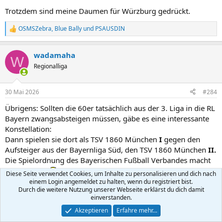
Trotzdem sind meine Daumen für Würzburg gedrückt.
OSMSZebra
,
Blue Bally
und
PSAUSDIN
R
e
a
wadamaha
k
W
t
Regionalliga
i
o
n
30 Mai 2026
#284
e
n
Übrigens: Sollten die 60er tatsächlich aus der 3. Liga in die RL
:
Bayern zwangsabsteigen müssen, gäbe es eine interessante
Konstellation:
Dann spielen sie dort als TSV 1860 München
I
gegen den
Aufsteiger aus der Bayernliga Süd, den TSV 1860 München
II.
Die Spielordnung des Bayerischen Fußball Verbandes macht
das möglich.
Diese Seite verwendet Cookies, um Inhalte zu personalisieren und dich nach
Edit:
einem Login angemeldet zu halten, wenn du registriert bist.
Durch die weitere Nutzung unserer Webseite erklärst du dich damit
Lag wohl an der Uhrzeit und den Temperaturen...
einverstanden.
Die Spielordnung des BFV sieht die von mir beschriebene
Akzeptieren
Erfahre mehr…
Konstellation tatsächlich NICHT vor.