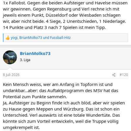
1x Fallobst. Gegen die beiden Aufsteiger und Havelse müssen
wir gewinnen. Gegen Regensburg und Verl rechne ich mit
jeweils einem Punkt, Düsseldorf oder Wiesbaden schlagen
wir, aber nicht beide. 4 Siege, 2 Unentschieden, 1 Niederlage.
14 Punkte und Platz 3 nach 7 Spielen ist mein Tipp.
yogi
,
BrianMolko73
und
Fussball-Hitz
R
e
a
BrianMolko73
k
t
3. Liga
i
o
n
8 Juli 2026
#120
e
n
Kein Mensch weiss, wer am Anfang in Topform ist und
:
undankbar…aber: das Auftaktprogramm des MSV hat das
Potential zum Punkte sammeln.
Ja, Aufsteiger zu Beginn finde ich auch blöd, aber wir spielen
zu Hause gegen Meppen und Würzburg. Das ist schon ein
Unterschied. Verl auswärts ist eine totale Wundertüte. Das
könnte sich zum Vorteil entwickeln, weil die Truppe völlig
umgekrempelt ist.