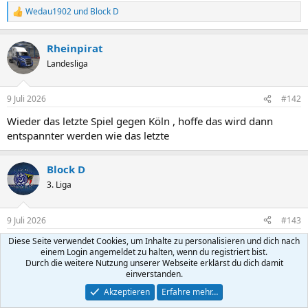
Wedau1902
und
Block D
R
e
a
Rheinpirat
k
t
Landesliga
i
o
n
9 Juli 2026
#142
e
n
Wieder das letzte Spiel gegen Köln , hoffe das wird dann
:
entspannter werden wie das letzte
Block D
3. Liga
9 Juli 2026
#143
Diese Seite verwendet Cookies, um Inhalte zu personalisieren und dich nach
Ich denke wir werden Sonntags gegen Meppen spielen, da
einem Login angemeldet zu halten, wenn du registriert bist.
gibt es dann eine exclusive Anstoßzeit.
Durch die weitere Nutzung unserer Webseite erklärst du dich damit
einverstanden.
Psychozebra
Akzeptieren
Erfahre mehr…
3. Liga