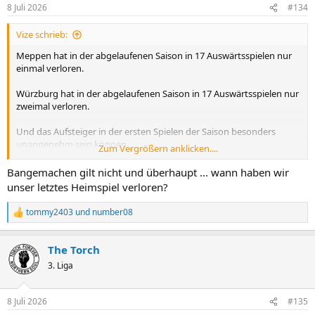
n
8 Juli 2026
#134
e
n
Vize schrieb:
:
Meppen hat in der abgelaufenen Saison in 17 Auswärtsspielen nur
einmal verloren.
Würzburg hat in der abgelaufenen Saison in 17 Auswärtsspielen nur
zweimal verloren.
Und das Aufsteiger in der ersten Spielen der Saison besonders
unangenehm sein können,
Zum Vergrößern anklicken....
hat der letztjährige Aufsteiger 'Meidericher SV' wohl eindrucksvoll
unter Beweis gestellt.
Bangemachen gilt nicht und überhaupt ... wann haben wir
unser letztes Heimspiel verloren?
tommy2403
und
number08
R
e
a
The Torch
k
t
3. Liga
i
o
n
8 Juli 2026
#135
e