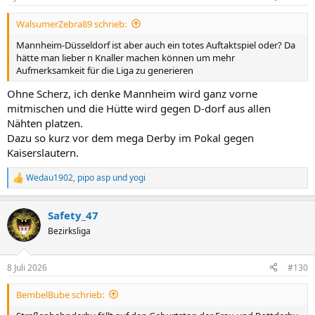
e
n
WalsumerZebra89 schrieb:
:
Mannheim-Düsseldorf ist aber auch ein totes Auftaktspiel oder? Da
hätte man lieber n Knaller machen können um mehr
Aufmerksamkeit für die Liga zu generieren
Ohne Scherz, ich denke Mannheim wird ganz vorne
mitmischen und die Hütte wird gegen D-dorf aus allen
Nähten platzen.
Dazu so kurz vor dem mega Derby im Pokal gegen
Kaiserslautern.
Wedau1902
,
pipo asp
und
yogi
R
e
a
Safety_47
k
t
Bezirksliga
i
o
n
8 Juli 2026
#130
e
n
BembelBube schrieb:
: