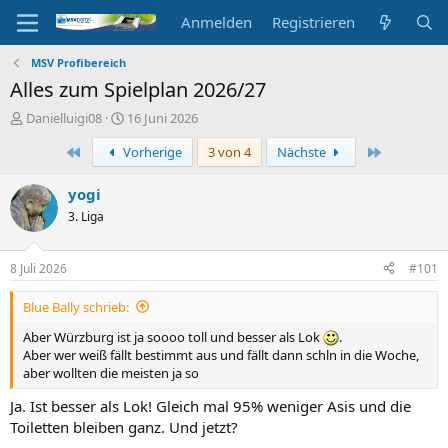
Anmelden
Registrieren
MSV Profibereich
Alles zum Spielplan 2026/27
E
E
Danielluigi08
16 Juni 2026
r
r
Erste
Letzte
Vorherige
3 von 4
Nächste
s
s
t
t
e
e
yogi
l
l
3. Liga
l
l
e
t
r
a
8 Juli 2026
#101
m
Blue Bally schrieb:
Aber Würzburg ist ja soooo toll und besser als Lok
.
Aber wer weiß fällt bestimmt aus und fällt dann schln in die Woche,
aber wollten die meisten ja so
Ja. Ist besser als Lok! Gleich mal 95% weniger Asis und die
Toiletten bleiben ganz. Und jetzt?