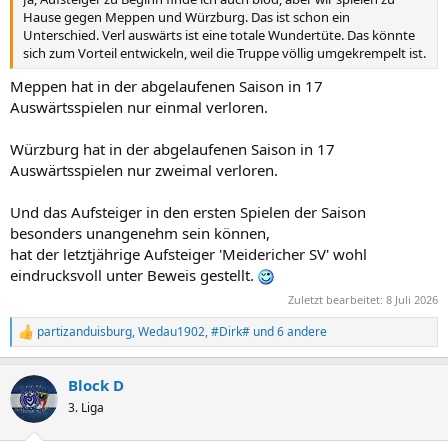
Hause gegen Meppen und Würzburg. Das ist schon ein
Unterschied. Verl auswärts ist eine totale Wundertüte. Das könnte
sich zum Vorteil entwickeln, weil die Truppe völlig umgekrempelt ist.
Meppen hat in der abgelaufenen Saison in 17
Auswärtsspielen nur einmal verloren.
Würzburg hat in der abgelaufenen Saison in 17
Auswärtsspielen nur zweimal verloren.
Und das Aufsteiger in den ersten Spielen der Saison
besonders unangenehm sein können,
hat der letztjährige Aufsteiger 'Meidericher SV' wohl
eindrucksvoll unter Beweis gestellt.
Zuletzt bearbeitet:
8 Juli 2026
partizanduisburg
,
Wedau1902
,
#Dirk#
und 6 andere
R
e
a
Block D
k
t
3. Liga
i
o