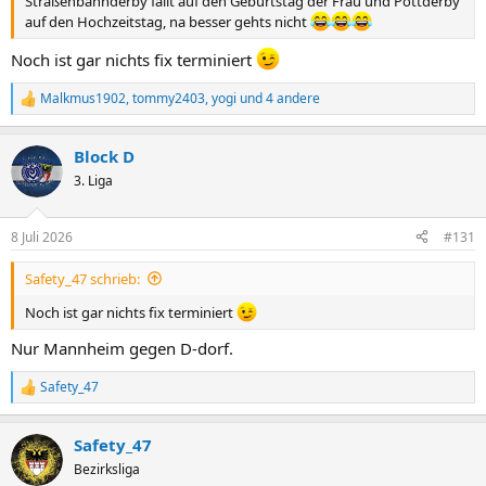
Straßenbahnderby fällt auf den Geburtstag der Frau und Pottderby
auf den Hochzeitstag, na besser gehts nicht
Noch ist gar nichts fix terminiert
Malkmus1902
,
tommy2403
,
yogi
und 4 andere
R
e
a
Block D
k
t
3. Liga
i
o
n
8 Juli 2026
#131
e
n
Safety_47 schrieb:
:
Noch ist gar nichts fix terminiert
Nur Mannheim gegen D-dorf.
Safety_47
R
e
a
Safety_47
k
t
Bezirksliga
i