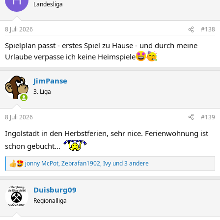
t
Landesliga
i
o
n
8 Juli 2026
#138
e
n
Spielplan passt - erstes Spiel zu Hause - und durch meine
:
Urlaube verpasse ich keine Heimspiele
JimPanse
3. Liga
8 Juli 2026
#139
Ingolstadt in den Herbstferien, sehr nice. Ferienwohnung ist
schon gebucht...
jonny McPot
,
Zebrafan1902
,
Ivy
und 3 andere
R
e
a
Duisburg09
k
t
Regionalliga
i
o