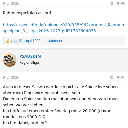
n
9 Juli 2026
#140
e
n
Rahmenspielplan als pdf
:
https://assets.dfb.de/uploads/000/335/962/original_Rahmen
spielplan_3._Liga_2026-2027.pdf?1783504075
yogi
,
Skorojak1902
und
xantener
R
e
a
PSAUSDIN
k
t
Regionalliga
i
o
n
9 Juli 2026
#141
e
n
Auch in dieser Saison werde ich nicht alle Spiele live sehen,
:
aber mein Platz wird nie unbesetzt sein.
Die ersten Spiele sollten machbar sein und dann wird man
sehen wo wir stehen.
Ich hoffe auf einen ersten Spieltag mit > 20.000 (davon
mindestens 9000 DK)
Ich bin dabei, und ihr?