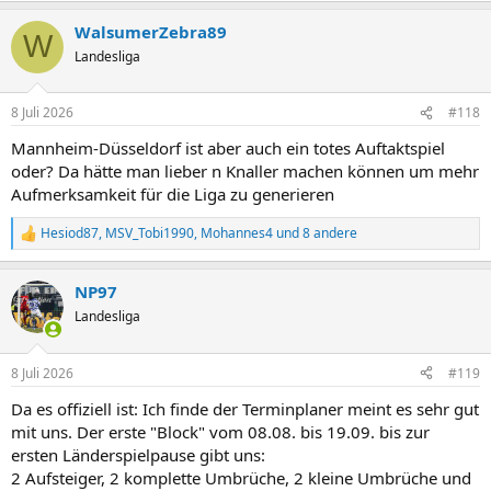
a
WalsumerZebra89
k
W
t
Landesliga
i
o
n
8 Juli 2026
#118
e
n
Mannheim-Düsseldorf ist aber auch ein totes Auftaktspiel
:
oder? Da hätte man lieber n Knaller machen können um mehr
Aufmerksamkeit für die Liga zu generieren
Hesiod87
,
MSV_Tobi1990
,
Mohannes4
und 8 andere
R
e
a
NP97
k
t
Landesliga
i
o
n
8 Juli 2026
#119
e
n
Da es offiziell ist: Ich finde der Terminplaner meint es sehr gut
:
mit uns. Der erste "Block" vom 08.08. bis 19.09. bis zur
ersten Länderspielpause gibt uns:
2 Aufsteiger, 2 komplette Umbrüche, 2 kleine Umbrüche und