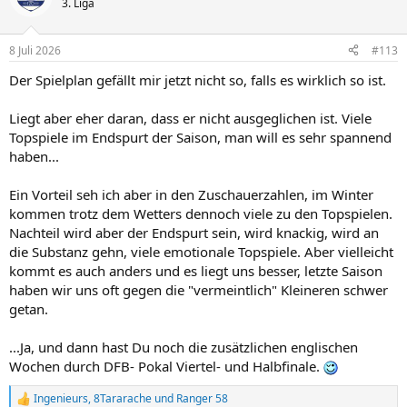
3. Liga
i
o
n
8 Juli 2026
#113
e
n
Der Spielplan gefällt mir jetzt nicht so, falls es wirklich so ist.
:
Liegt aber eher daran, dass er nicht ausgeglichen ist. Viele
Topspiele im Endspurt der Saison, man will es sehr spannend
haben...
Ein Vorteil seh ich aber in den Zuschauerzahlen, im Winter
kommen trotz dem Wetters dennoch viele zu den Topspielen.
Nachteil wird aber der Endspurt sein, wird knackig, wird an
die Substanz gehn, viele emotionale Topspiele. Aber vielleicht
kommt es auch anders und es liegt uns besser, letzte Saison
haben wir uns oft gegen die "vermeintlich" Kleineren schwer
getan.
...Ja, und dann hast Du noch die zusätzlichen englischen
Wochen durch DFB- Pokal Viertel- und Halbfinale.
Ingenieurs
,
8Tararache
und
Ranger 58
R