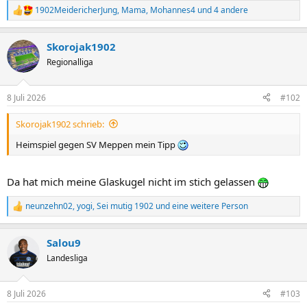
1902MeidericherJung
,
Mama
,
Mohannes4
und 4 andere
R
e
a
Skorojak1902
k
t
Regionalliga
i
o
n
8 Juli 2026
#102
e
n
Skorojak1902 schrieb:
:
Heimspiel gegen SV Meppen mein Tipp
Da hat mich meine Glaskugel nicht im stich gelassen
neunzehn02
,
yogi
,
Sei mutig 1902
und eine weitere Person
R
e
a
Salou9
k
t
Landesliga
i
o
n
8 Juli 2026
#103
e