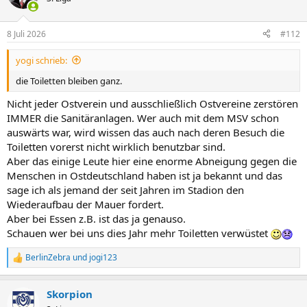
8 Juli 2026
#112
yogi schrieb:
die Toiletten bleiben ganz.
Nicht jeder Ostverein und ausschließlich Ostvereine zerstören
IMMER die Sanitäranlagen. Wer auch mit dem MSV schon
auswärts war, wird wissen das auch nach deren Besuch die
Toiletten vorerst nicht wirklich benutzbar sind.
Aber das einige Leute hier eine enorme Abneigung gegen die
Menschen in Ostdeutschland haben ist ja bekannt und das
sage ich als jemand der seit Jahren im Stadion den
Wiederaufbau der Mauer fordert.
Aber bei Essen z.B. ist das ja genauso.
Schauen wer bei uns dies Jahr mehr Toiletten verwüstet
BerlinZebra
und
jogi123
R
e
a
Skorpion
k
t