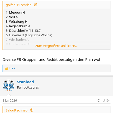
n
golfer911 schrieb:
:
1. Meppen H
2. Verl A
3. Würzburg H
4. Regensburg A
5. Düsseldorf A (11-13.9)
6. Havelse H (Englische Woche)
7. Wiesbaden A
8. Hoffenheim H
Zum Vergrößern anklicken....
9. Saarbrücken A (Englische Woche)
10. Vik. Köln H
11. Ingolstadt A
Diverse FB Gruppen und Reddit bestätigen den Plan wohl.
12. Stuttgart H
13. Münster A
H2R
R
14. Rostock H
e
15. Großaspach A
a
16. Mannheim H
Stanload
k
17. Essen A (11.12-13.12)
t
Ruhrpottzebras
18. Aachen H
i
19. Fort. Köln A
o
n
20. Meppen A
8 Juli 2026
#104
e
21. Verl H
n
22. Würzburg A
Salou9 schrieb:
:
23. Regensburg H