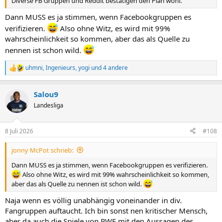
Diverse FB Gruppen und Reddit bestätigen den Plan wohl.
Dann MUSS es ja stimmen, wenn Facebookgruppen es
verifizieren.
Also ohne Witz, es wird mit 99%
wahrscheinlichkeit so kommen, aber das als Quelle zu
nennen ist schon wild.
uhmni
,
Ingenieurs
,
yogi
und 4 andere
R
e
a
Salou9
k
t
Landesliga
i
o
n
8 Juli 2026
#108
e
n
jonny McPot schrieb:
:
Dann MUSS es ja stimmen, wenn Facebookgruppen es verifizieren.
Also ohne Witz, es wird mit 99% wahrscheinlichkeit so kommen,
aber das als Quelle zu nennen ist schon wild.
Naja wenn es völlig unabhängig voneinander in div.
Fangruppen auftaucht. Ich bin sonst nen kritischer Mensch,
aber da auch die Spiele von RWE mit den Aussagen des