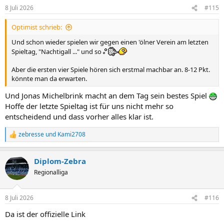
n
8 Juli 2026
#115
e
n
Optimist schrieb:
:
Und schon wieder spielen wir gegen einen 'ölner Verein am letzten
Spieltag, "Nachtigall ..." und so
Aber die ersten vier Spiele hören sich erstmal machbar an. 8-12 Pkt.
könnte man da erwarten.
Und Jonas Michelbrink macht an dem Tag sein bestes Spiel
Hoffe der letzte Spieltag ist für uns nicht mehr so
entscheidend und dass vorher alles klar ist.
zebresse
und
Kami2708
R
e
a
Diplom-Zebra
k
t
Regionalliga
i
o
n
8 Juli 2026
#116
e
n
Da ist der offizielle Link
: