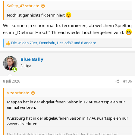
n
Safety_47 schrieb:
:
Noch ist gar nichts fix terminiert
Wir können ja schon mal fix terminieren, ab welchem Spieltag
es im „Dietmar Hirsch“ Thread wieder hochhergehen wird.
Die wilden 70er
,
Dennisdu
,
Hesiod87
und 6 andere
R
e
a
Blue Bally
k
t
3. Liga
i
o
n
8 Juli 2026
#136
e
n
Vize schrieb:
:
Meppen hat in der abgelaufenen Saison in 17 Auswärtsspielen nur
einmal verloren.
Würzburg hat in der abgelaufenen Saison in 17 Auswärtsspielen nur
zweimal verloren.
Und das Aufsteiger in der ersten Spielen der Saison besonders