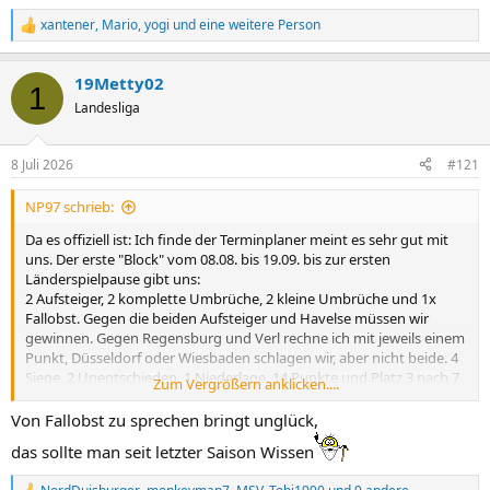
xantener
,
Mario
,
yogi
und eine weitere Person
R
e
a
19Metty02
k
1
t
Landesliga
i
o
n
8 Juli 2026
#121
e
n
NP97 schrieb:
:
Da es offiziell ist: Ich finde der Terminplaner meint es sehr gut mit
uns. Der erste "Block" vom 08.08. bis 19.09. bis zur ersten
Länderspielpause gibt uns:
2 Aufsteiger, 2 komplette Umbrüche, 2 kleine Umbrüche und 1x
Fallobst. Gegen die beiden Aufsteiger und Havelse müssen wir
gewinnen. Gegen Regensburg und Verl rechne ich mit jeweils einem
Punkt, Düsseldorf oder Wiesbaden schlagen wir, aber nicht beide. 4
Siege, 2 Unentschieden, 1 Niederlage. 14 Punkte und Platz 3 nach 7
Zum Vergrößern anklicken....
Spielen ist mein Tipp.
Von Fallobst zu sprechen bringt unglück,
das sollte man seit letzter Saison Wissen