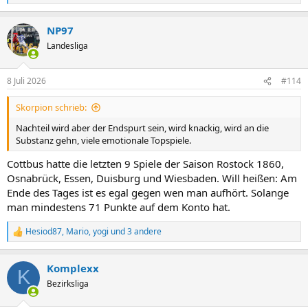
e
a
NP97
k
t
Landesliga
i
o
n
8 Juli 2026
#114
e
n
Skorpion schrieb:
:
Nachteil wird aber der Endspurt sein, wird knackig, wird an die
Substanz gehn, viele emotionale Topspiele.
Cottbus hatte die letzten 9 Spiele der Saison Rostock 1860,
Osnabrück, Essen, Duisburg und Wiesbaden. Will heißen: Am
Ende des Tages ist es egal gegen wen man aufhört. Solange
man mindestens 71 Punkte auf dem Konto hat.
Hesiod87
,
Mario
,
yogi
und 3 andere
R
e
a
Komplexx
k
K
t
Bezirksliga
i
o