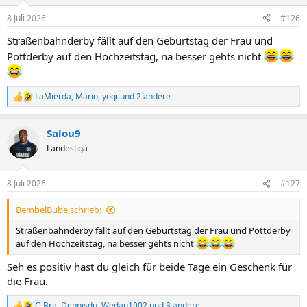
o
n
8 Juli 2026
#126
e
n
Straßenbahnderby fällt auf den Geburtstag der Frau und
:
Pottderby auf den Hochzeitstag, na besser gehts nicht
LaMierda
,
Mario
,
yogi
und 2 andere
R
e
a
Salou9
k
t
Landesliga
i
o
n
8 Juli 2026
#127
e
n
BembelBube schrieb:
:
Straßenbahnderby fällt auf den Geburtstag der Frau und Pottderby
auf den Hochzeitstag, na besser gehts nicht
Seh es positiv hast du gleich für beide Tage ein Geschenk für
die Frau.
C-Bra
,
Dennisdu
,
Wedau1902
und 3 andere