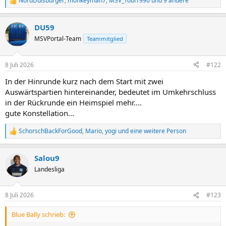
NordDuisburger
,
monkeyman7
,
MSV_Tobi1990
und 9 andere
R
e
a
DU59
k
t
MSVPortal-Team
Teammitglied
i
o
n
8 Juli 2026
#122
e
n
In der Hinrunde kurz nach dem Start mit zwei
:
Auswärtspartien hintereinander, bedeutet im Umkehrschluss
in der Rückrunde ein Heimspiel mehr....
gute Konstellation...
SchorschBackForGood
,
Mario
,
yogi
und eine weitere Person
R
e
a
Salou9
k
t
Landesliga
i
o
n
8 Juli 2026
#123
e
n
Blue Bally schrieb:
: