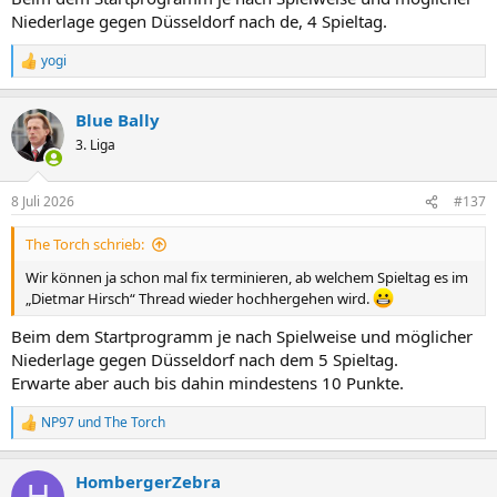
Niederlage gegen Düsseldorf nach de, 4 Spieltag.
yogi
R
e
a
Blue Bally
k
t
3. Liga
i
o
n
8 Juli 2026
#137
e
n
The Torch schrieb:
:
Wir können ja schon mal fix terminieren, ab welchem Spieltag es im
„Dietmar Hirsch“ Thread wieder hochhergehen wird.
Beim dem Startprogramm je nach Spielweise und möglicher
Niederlage gegen Düsseldorf nach dem 5 Spieltag.
Erwarte aber auch bis dahin mindestens 10 Punkte.
NP97
und
The Torch
R
e
a
HombergerZebra
k
H