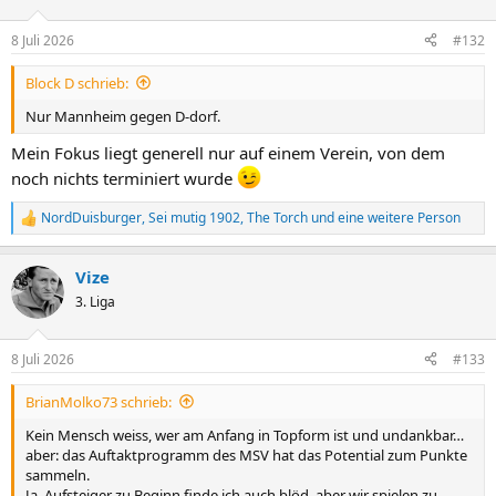
o
n
8 Juli 2026
#132
e
n
Block D schrieb:
:
Nur Mannheim gegen D-dorf.
Mein Fokus liegt generell nur auf einem Verein, von dem
noch nichts terminiert wurde
NordDuisburger
,
Sei mutig 1902
,
The Torch
und eine weitere Person
R
e
a
Vize
k
t
3. Liga
i
o
n
8 Juli 2026
#133
e
n
BrianMolko73 schrieb:
:
Kein Mensch weiss, wer am Anfang in Topform ist und undankbar…
aber: das Auftaktprogramm des MSV hat das Potential zum Punkte
sammeln.
Ja, Aufsteiger zu Beginn finde ich auch blöd, aber wir spielen zu