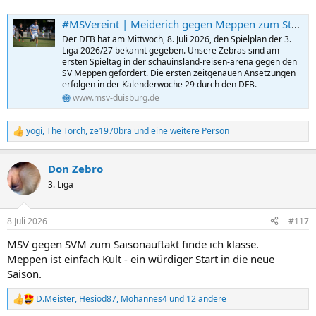
#MSVereint | Meiderich gegen Meppen zum Start: das ist der Drittliga-Spielplan 2026/27
Der DFB hat am Mittwoch, 8. Juli 2026, den Spielplan der 3.
Liga 2026/27 bekannt gegeben. Unsere Zebras sind am
ersten Spieltag in der schauinsland-reisen-arena gegen den
SV Meppen gefordert. Die ersten zeitgenauen Ansetzungen
erfolgen in der Kalenderwoche 29 durch den DFB.
www.msv-duisburg.de
yogi
,
The Torch
,
ze1970bra
und eine weitere Person
R
e
a
Don Zebro
k
t
3. Liga
i
o
n
8 Juli 2026
#117
e
n
MSV gegen SVM zum Saisonauftakt finde ich klasse.
:
Meppen ist einfach Kult - ein würdiger Start in die neue
Saison.
D.Meister
,
Hesiod87
,
Mohannes4
und 12 andere
R
e