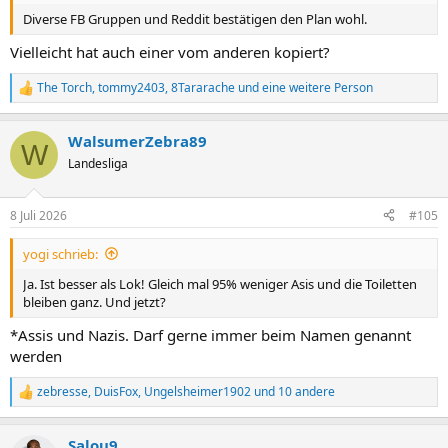
24. Düsseldorf H (19.2-21.2)
Diverse FB Gruppen und Reddit bestätigen den Plan wohl.
25. Havelse A
26. Wiesbaden H (Englische Woche)
Vielleicht hat auch einer vom anderen kopiert?
27. Hoffenheim A
28. Saarbrücken H
The Torch
,
tommy2403
,
8Tararache
und eine weitere Person
R
29. Vik. Köln A (Englische Woche)
e
30. Ingolstadt H
a
WalsumerZebra89
31. Stuttgart A
k
W
t
32. Münster H
Landesliga
i
33. Rostock A
o
34. Großaspach H
n
35. Mannheim A (Englische Woche)
8 Juli 2026
#105
e
36. Essen H (7.5-9.5)
n
37. Aachen A
yogi schrieb:
:
38. Fort. Köln H
Ja. Ist besser als Lok! Gleich mal 95% weniger Asis und die Toiletten
bleiben ganz. Und jetzt?
*Assis und Nazis. Darf gerne immer beim Namen genannt
werden
zebresse
,
DuisFox
,
Ungelsheimer1902
und 10 andere
R
e
a
Salou9
k