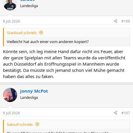
t
Landesliga
i
o
n
8 Juli 2026
#106
e
n
Stanload schrieb:
:
Vielleicht hat auch einer vom anderen kopiert?
Könnte sein, ich leg meine Hand dafür nicht ins Feuer, aber
der ganze Spielplan mit allen Teams wurde da veröffentlicht
auch Düsseldorf als Eröffnungsspiel in Mannheim wurde
bestätigt. Da müsste sich jemand schon viel Mühe gemacht
haben das alles zu faken.
jonny McPot
Landesliga
8 Juli 2026
#107
Salou9 schrieb: