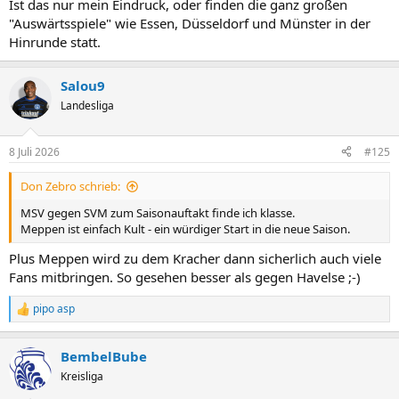
Ist das nur mein Eindruck, oder finden die ganz großen
"Auswärtsspiele" wie Essen, Düsseldorf und Münster in der
Hinrunde statt.
Salou9
Landesliga
8 Juli 2026
#125
Don Zebro schrieb:
MSV gegen SVM zum Saisonauftakt finde ich klasse.
Meppen ist einfach Kult - ein würdiger Start in die neue Saison.
Plus Meppen wird zu dem Kracher dann sicherlich auch viele
Fans mitbringen. So gesehen besser als gegen Havelse ;-)
pipo asp
R
e
a
BembelBube
k
t
Kreisliga
i