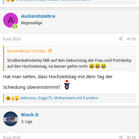
R
e
a
Auslandszebra
k
A
t
Regionalliga
i
o
n
8 Juli 2026
#128
e
n
BembelBube schrieb:
:
Straßenbahnderby fällt auf den Geburtstag der Frau und Pottderby
auf den Hochzeitstag, na besser gehts nicht
Hat man selten, dass Hochzeitstag mit dem Tag der
Scheidung übereinstimmt?
zebresse
,
Giggs75
,
Mohannes4
und 9 andere
R
e
a
Block D
k
t
3. Liga
i
o
n
8 Juli 2026
#129