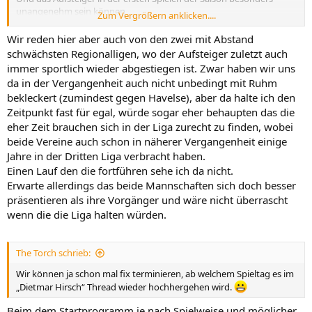
unangenehm sein können,
Zum Vergrößern anklicken....
hat der letztjährige Aufsteiger 'Meidericher SV' wohl eindrucksvoll
unter Beweis gestellt.
Wir reden hier aber auch von den zwei mit Abstand
schwächsten Regionalligen, wo der Aufsteiger zuletzt auch
immer sportlich wieder abgestiegen ist. Zwar haben wir uns
da in der Vergangenheit auch nicht unbedingt mit Ruhm
bekleckert (zumindest gegen Havelse), aber da halte ich den
Zeitpunkt fast für egal, würde sogar eher behaupten das die
eher Zeit brauchen sich in der Liga zurecht zu finden, wobei
beide Vereine auch schon in näherer Vergangenheit einige
Jahre in der Dritten Liga verbracht haben.
Einen Lauf den die fortführen sehe ich da nicht.
Erwarte allerdings das beide Mannschaften sich doch besser
präsentieren als ihre Vorgänger und wäre nicht überrascht
wenn die die Liga halten würden.
The Torch schrieb:
Wir können ja schon mal fix terminieren, ab welchem Spieltag es im
„Dietmar Hirsch“ Thread wieder hochhergehen wird.
Beim dem Startprogramm je nach Spielweise und möglicher