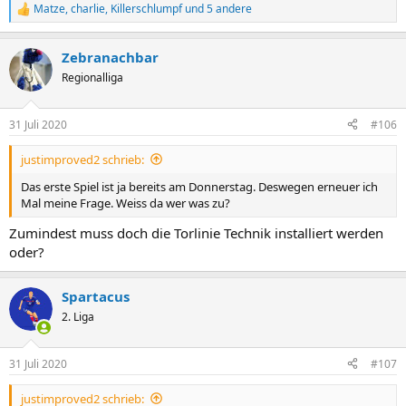
Matze
,
charlie
,
Killerschlumpf
und 5 andere
R
e
a
Zebranachbar
k
t
Regionalliga
i
o
n
31 Juli 2020
#106
e
n
justimproved2 schrieb:
:
Das erste Spiel ist ja bereits am Donnerstag. Deswegen erneuer ich
Mal meine Frage. Weiss da wer was zu?
Zumindest muss doch die Torlinie Technik installiert werden
oder?
Spartacus
2. Liga
31 Juli 2020
#107
justimproved2 schrieb: