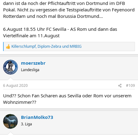
dann ist da noch der Pflichtauftritt von Dortmund im DFB
Pokal. Nicht zu vergessen die Testspielauftritte von Feyenoord
Rotterdam und noch mal Borussia Dortmund...
6.August 18.55 Uhr FC Sevilla - AS Rom und dann das
Viertelfinale am 11.August
Killerschlumpf
,
Diplom-Zebra
und
MRBIG
R
e
a
moerszebr
k
t
Landesliga
i
o
n
6 August 2020
#109
e
n
Und?? Schon Fan Scharen aus Sevilla oder Rom vor unserem
:
Wohnzimmer??
BrianMolko73
3. Liga