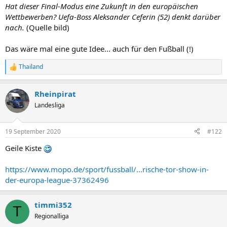
Hat dieser Final-Modus eine Zukunft in den europäischen
Wettbewerben? Uefa-Boss Aleksander Ceferin (52) denkt darüber
nach.
(Quelle bild)
Das wäre mal eine gute Idee... auch für den Fußball (!)
Thailand
R
e
a
Rheinpirat
k
t
Landesliga
i
o
n
19 September 2020
#122
e
n
Geile Kiste
:
https://www.mopo.de/sport/fussball/...rische-tor-show-in-
der-europa-league-37362496
timmi352
T
Regionalliga