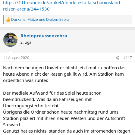
https://11freunde.de/artikel/dónde-está-la-schauinsland-
reisen-arena/2441530
Darkane
,
Matze
und
Diplom-Zebra
R
e
a
Rheinpreussenzebra
k
t
2. Liga
i
o
n
11 August 2020
#117
e
n
Nach dem heutigen Unwetter bleibt jetzt mal zu hoffen das
:
heute Abend nicht der Rasen gekillt wird. Am Stadion kam
ordentlich was runter.
Der mediale Aufwand für das Spiel heute schon
beeindruckend. Was da an Fahrzeugen mit
Übertragungstechnik steht......
Übrigens die Ordner schon heute nachmittag rund ums
Stadion plaziert mit ihren neuen Westen und der Aufschrift
Steward.
Genutzt hat es nichts, standen da auch im strömenden Regen