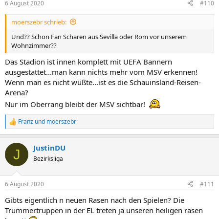
6 August 2020
#110
moerszebr schrieb:
Und?? Schon Fan Scharen aus Sevilla oder Rom vor unserem
Wohnzimmer??
Das Stadion ist innen komplett mit UEFA Bannern
ausgestattet...man kann nichts mehr vom MSV erkennen!
Wenn man es nicht wüßte...ist es die Schauinsland-Reisen-
Arena?
Nur im Oberrang bleibt der MSV sichtbar!
Franz
und
moerszebr
R
e
a
JustinDU
k
J
t
Bezirksliga
i
o
n
6 August 2020
#111
e
n
Gibts eigentlich n neuen Rasen nach den Spielen? Die
:
Trümmertruppen in der EL treten ja unseren heiligen rasen