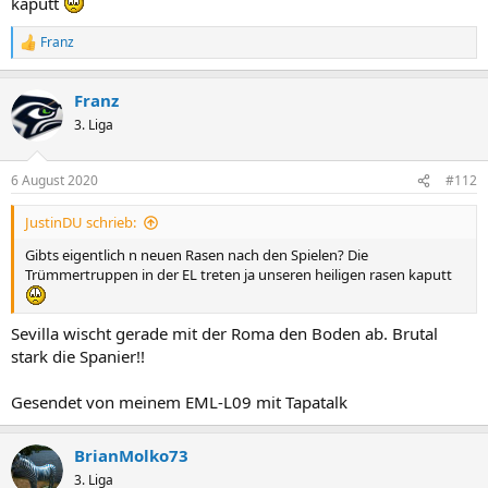
kaputt
Franz
R
e
a
Franz
k
t
3. Liga
i
o
n
6 August 2020
#112
e
n
JustinDU schrieb:
:
Gibts eigentlich n neuen Rasen nach den Spielen? Die
Trümmertruppen in der EL treten ja unseren heiligen rasen kaputt
Sevilla wischt gerade mit der Roma den Boden ab. Brutal
stark die Spanier!!
Gesendet von meinem EML-L09 mit Tapatalk
BrianMolko73
3. Liga