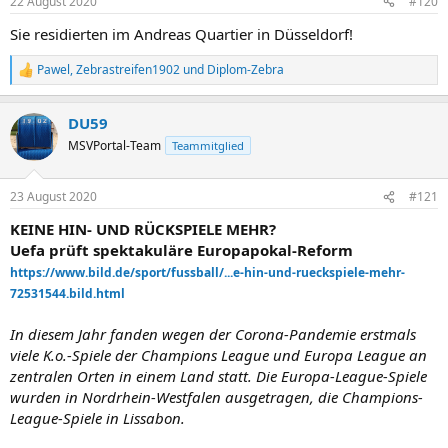
22 August 2020
#120
e
n
Sie residierten im Andreas Quartier in Düsseldorf!
:
Pawel
,
Zebrastreifen1902
und
Diplom-Zebra
R
e
a
DU59
k
t
MSVPortal-Team
Teammitglied
i
o
n
23 August 2020
#121
e
n
KEINE HIN- UND RÜCKSPIELE MEHR?
:
Uefa prüft spektakuläre Europapokal-Reform
https://www.bild.de/sport/fussball/...e-hin-und-rueckspiele-mehr-
72531544.bild.html
In diesem Jahr fanden wegen der Corona-Pandemie erstmals
viele K.o.-Spiele der Champions League und Europa League an
zentralen Orten in einem Land statt. Die Europa-League-Spiele
wurden in Nordrhein-Westfalen ausgetragen, die Champions-
League-Spiele in Lissabon.