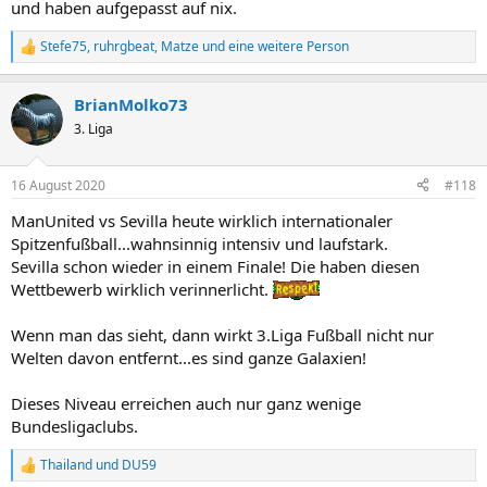
und haben aufgepasst auf nix.
Stefe75
,
ruhrgbeat
,
Matze
und eine weitere Person
R
e
a
BrianMolko73
k
t
3. Liga
i
o
n
16 August 2020
#118
e
n
ManUnited vs Sevilla heute wirklich internationaler
:
Spitzenfußball...wahnsinnig intensiv und laufstark.
Sevilla schon wieder in einem Finale! Die haben diesen
Wettbewerb wirklich verinnerlicht.
Wenn man das sieht, dann wirkt 3.Liga Fußball nicht nur
Welten davon entfernt...es sind ganze Galaxien!
Dieses Niveau erreichen auch nur ganz wenige
Bundesligaclubs.
Thailand
und
DU59
R