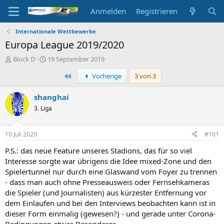
Anmelden
Registrieren
Internationale Wettbewerbe
Europa League 2019/2020
E
E
Block D
19 September 2019
r
r
Erste
Vorherige
3 von 3
s
s
t
t
e
e
shanghai
l
l
3. Liga
l
l
e
t
r
a
10 Juli 2020
#101
m
P.S.: das neue Feature unseres Stadions, das für so viel
Interesse sorgte war übrigens die Idee mixed-Zone und den
Spielertunnel nur durch eine Glaswand vom Foyer zu trennen
- dass man auch ohne Presseausweis oder Fernsehkameras
die Spieler (und Journalisten) aus kürzester Entfernung vor
dem Einlaufen und bei den Interviews beobachten kann ist in
dieser Form einmalig (gewesen?) - und gerade unter Corona-
Bedingungen etwas Besonderes.