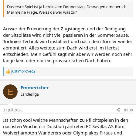
Das erste Spiel ist ja bereits am Donnerstag. Deswegen erneuer ich
Mal meine Frage. Weiss da wer was zu?
Ausser der Erneuerung der Zugstangen und der Reinigung
der Sitzplätze wird nicht viel passieren in der Sommerpause.
Torlinien Technik wird installiert und nach dem Turnier wieder
abmontiert. Alles weitete zum Dach wird erst im Herbst
entschieden. Mein Gefühl sagt mir aber wir werden noch sehr
lange kein oder nur ein provisorischen Dach haben.
justimproved2
R
e
a
Emmericher
k
E
t
Landesliga
i
o
n
31 Juli 2020
#108
e
n
Ist schon cool welche Mannschaften zu Pflichtspielen in den
:
nächsten Wochen in Duisburg antreten FC Sevilla, AS Rom,
Wolverhampton Wanderers oder Olympiakos Piräus und