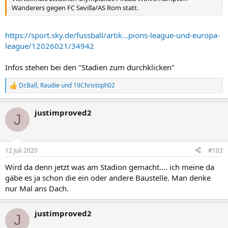
Wanderers gegen FC Sevilla/AS Rom statt.
https://sport.sky.de/fussball/artik...pions-league-und-europa-
league/12026021/34942
Infos stehen bei den "Stadien zum durchklicken"
Dr.Ball
,
Raudie
und
19Christoph02
R
e
a
justimproved2
k
J
t
i
o
n
12 Juli 2020
#103
e
n
Wird da denn jetzt was am Stadion gemacht.... ich meine da
:
gäbe es ja schon die ein oder andere Baustelle. Man denke
nur Mal ans Dach.
justimproved2
J