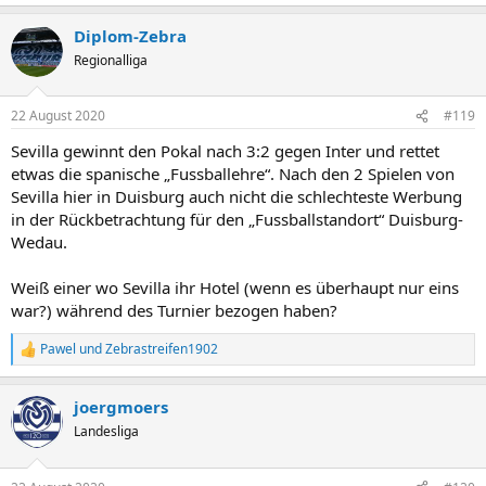
e
a
Diplom-Zebra
k
t
Regionalliga
i
o
n
22 August 2020
#119
e
n
Sevilla gewinnt den Pokal nach 3:2 gegen Inter und rettet
:
etwas die spanische „Fussballehre“. Nach den 2 Spielen von
Sevilla hier in Duisburg auch nicht die schlechteste Werbung
in der Rückbetrachtung für den „Fussballstandort“ Duisburg-
Wedau.
Weiß einer wo Sevilla ihr Hotel (wenn es überhaupt nur eins
war?) während des Turnier bezogen haben?
Pawel
und
Zebrastreifen1902
R
e
a
joergmoers
k
t
Landesliga
i
o
n