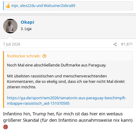
mpr
,
alex22du
und
WalsumerZebra89
R
e
a
Okapi
k
t
3. Liga
i
o
n
7 Juli 2026
#1,871
e
n
footlocker schrieb:
:
Noch Mal eine abschließende Duftmarke aus Paraguay.
Mit übelsten rassistischen und menschenverachtenden
Kommentaren, die so ekelig sind, dass ich sie hier nicht Mal direkt
zitieren möchte.
https://ga.de/sport/wm2026/senatorin-aus-paraguay-beschimpft-
mbappe-rassistisch_aid-151070595
Infantino hin, Trump her, für mich ist das hier ein weitaus
größerer Skandal (für den Infantino ausnahmsweise nix kann)