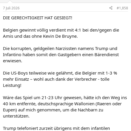
o
n
7 Juli 2026
#1,858
e
n
DIE GERECHTIGKEIT HAT GESIEGT!
:
Belgien gewinnt völlig verdient mit 4:1 bei den/gegen die
Amis und das ohne Kevin De Bruyne.
Die korrupten, geldgeilen Narzissten namens Trump und
Infantino haben somit den Gastgebern einen Bärendienst
erwiesen.
Die US-Boys teilweise wie gelähmt, die Belgier mit 1-3 %
mehr Einsatz – wohl auch dank der Verbrecher - tolle
Leistung!
Wäre das Spiel um 21-23 Uhr gewesen, hätte ich den Weg ins
40 km entfernte, deutschsprachige Wallonien (Raeren oder
Eupen) auf mich genommen, um die Nachbarn zu
unterstützen.
Trump telefoniert zurzeit übrigens mit dem infantilen