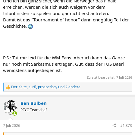
Und ich bin ganz sicher, wenn die Norweger das Finale
erreichen, werden die sich auch weigern vor dem
Infantinisten zu spielen und gar nicht erst antreten.
Damit ist das "Tournament of honor" dann endgültig Teil der
Geschichte.
P.S.: Tut mir leid für die WM Fans. Aber ich kann das Ganze
nur noch mit Sarkasmus ertragen. Gut, dass der TUS Baerl
wenigstens aufgestiegen ist.
Zuletzt bearbeitet:
7 Juli 2026
Der Kelte
,
surfi
,
prosperboy
und 2 andere
R
e
a
Ben Bulben
k
t
PFYC-Teamchef
i
o
n
7 Juli 2026
#1,873
e
n