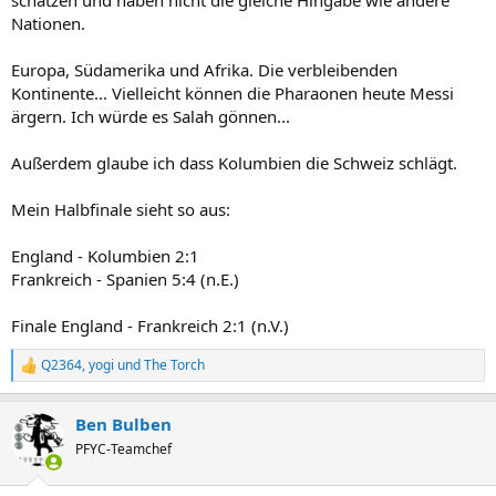
Nationen.
Europa, Südamerika und Afrika. Die verbleibenden
Kontinente... Vielleicht können die Pharaonen heute Messi
ärgern. Ich würde es Salah gönnen...
Außerdem glaube ich dass Kolumbien die Schweiz schlägt.
Mein Halbfinale sieht so aus:
England - Kolumbien 2:1
Frankreich - Spanien 5:4 (n.E.)
Finale England - Frankreich 2:1 (n.V.)
Q2364
,
yogi
und
The Torch
R
e
a
Ben Bulben
k
t
PFYC-Teamchef
i
o
n