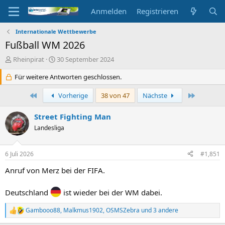
Anmelden
Registrieren
Internationale Wettbewerbe
Fußball WM 2026
E
E
Rheinpirat
30 September 2024
r
r
s
Für weitere Antworten geschlossen.
s
t
t
e
Erste
e
Letzte
Vorherige
38 von 47
Nächste
l
l
l
l
Street Fighting Man
e
t
Landesliga
r
a
m
6 Juli 2026
#1,851
Anruf von Merz bei der FIFA.
Deutschland
ist wieder bei der WM dabei.
Gambooo88
,
Malkmus1902
,
OSMSZebra
und 3 andere
R
e