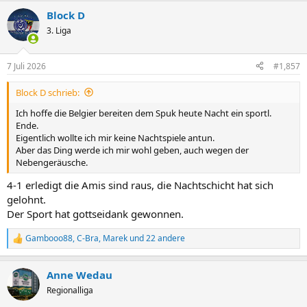
a
Block D
k
t
3. Liga
i
o
n
7 Juli 2026
#1,857
e
n
Block D schrieb:
:
Ich hoffe die Belgier bereiten dem Spuk heute Nacht ein sportl.
Ende.
Eigentlich wollte ich mir keine Nachtspiele antun.
Aber das Ding werde ich mir wohl geben, auch wegen der
Nebengeräusche.
4-1 erledigt die Amis sind raus, die Nachtschicht hat sich
gelohnt.
Der Sport hat gottseidank gewonnen.
Gambooo88
,
C-Bra
,
Marek
und 22 andere
R
e
a
Anne Wedau
k
t
Regionalliga
i