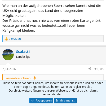
n
Wie man an der aufgehobenen Sperre sehen konnte sind die
:
USA echt great again, das Land der unbegrenzten
Möglichkeiten.
Der Präsident hat noch nie was von einer roten Karte gehört,
wusste gar nicht was es bedeutet....soll lieber beim
Käfigkampf bleiben.
alex22du
R
e
a
Scalatti
k
t
Landesliga
i
o
n
7 Juli 2026
#1,885
e
n
lazy-zebra schrieb:
:
Diese Seite verwendet Cookies, um Inhalte zu personalisieren und dich nach
....soll lieber beim Käfigkampf bleiben.
einem Login angemeldet zu halten, wenn du registriert bist.
Durch die weitere Nutzung unserer Webseite erklärst du dich damit
Besser mal selber teilnehmen...
einverstanden.
Akzeptieren
Erfahre mehr…