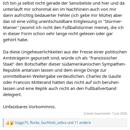
Ich bin ja selbst nicht gerade der Sensibelste und hier und da
unterläuft mir schonmal ein im Nachhinein auch von mir
dann aufrichtig bedauerter Fehler (ich gebe mir Mühe) aber
das ist eine völlig unentschuldbare Entgleisung in "Stürmer-
Manier" (womit ich nicht den Fußballstürmer meine), die ich
in dieser Form schon sehr lange nicht gelesen oder gar
gehört habe.
Da diese Ungeheuerlichkeiten aus der Fresse einer politischen
Amtsträgerin gepurzelt sind, würde ich als "französischer
Staat" den Botschafter dieser südamerikanischen Sympathen-
Republik antanzen lassen und dem einige Dinge zur
unmittelbaren Weitergabe verdeutlichen. Charles de Gaulle
oder Francois Mitterand hätten das nicht auf sich beruhen
lassen und eine Replik auch nicht an den Fußballverband
delegiert.
Unfassbares Vorkommnis.
Zuletzt bearbeitet:
7 Juli 2026
Giggs75
,
flocke
,
buchholz_zebra
und 11 andere
R
e