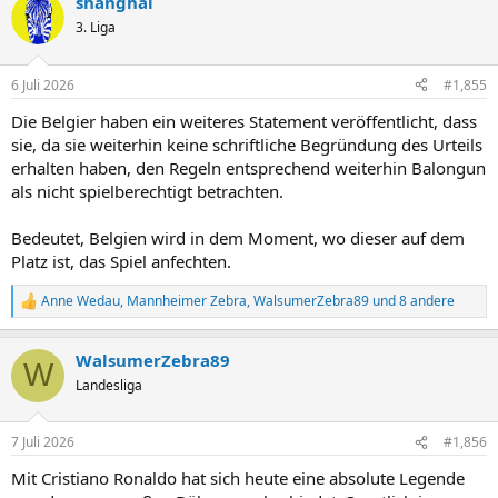
shanghai
k
t
3. Liga
i
o
n
6 Juli 2026
#1,855
e
n
Die Belgier haben ein weiteres Statement veröffentlicht, dass
:
sie, da sie weiterhin keine schriftliche Begründung des Urteils
erhalten haben, den Regeln entsprechend weiterhin Balongun
als nicht spielberechtigt betrachten.
Bedeutet, Belgien wird in dem Moment, wo dieser auf dem
Platz ist, das Spiel anfechten.
Anne Wedau
,
Mannheimer Zebra
,
WalsumerZebra89
und 8 andere
R
e
a
WalsumerZebra89
k
W
t
Landesliga
i
o
n
7 Juli 2026
#1,856
e
n
Mit Cristiano Ronaldo hat sich heute eine absolute Legende
: