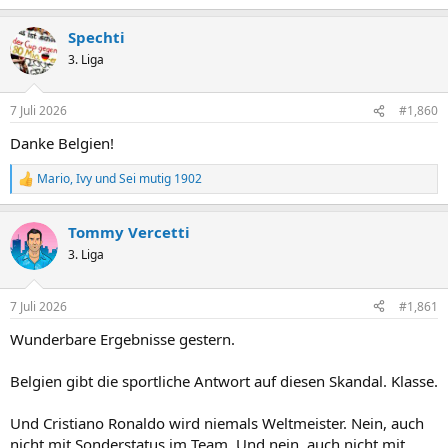
e
a
Spechti
k
t
3. Liga
i
o
n
7 Juli 2026
#1,860
e
n
Danke Belgien!
:
Mario
,
Ivy
und
Sei mutig 1902
R
e
a
Tommy Vercetti
k
t
3. Liga
i
o
n
7 Juli 2026
#1,861
e
n
Wunderbare Ergebnisse gestern.
:
Belgien gibt die sportliche Antwort auf diesen Skandal. Klasse.
Und Cristiano Ronaldo wird niemals Weltmeister. Nein, auch
nicht mit Sonderstatus im Team. Und nein, auch nicht mit