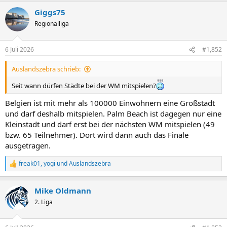
a
Giggs75
k
t
Regionalliga
i
o
n
6 Juli 2026
#1,852
e
n
Auslandszebra schrieb:
:
Seit wann dürfen Städte bei der WM mitspielen?
Belgien ist mit mehr als 100000 Einwohnern eine Großstadt
und darf deshalb mitspielen. Palm Beach ist dagegen nur eine
Kleinstadt und darf erst bei der nächsten WM mitspielen (49
bzw. 65 Teilnehmer). Dort wird dann auch das Finale
ausgetragen.
freak01
,
yogi
und
Auslandszebra
R
e
a
Mike Oldmann
k
t
2. Liga
i
o
n