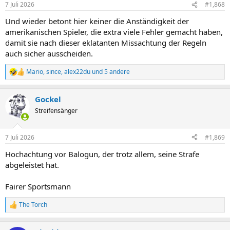
7 Juli 2026
#1,868
e
n
Und wieder betont hier keiner die Anständigkeit der
:
amerikanischen Spieler, die extra viele Fehler gemacht haben,
damit sie nach dieser eklatanten Missachtung der Regeln
auch sicher ausscheiden.
Mario
,
since
,
alex22du
und 5 andere
R
e
a
Gockel
k
t
Streifensänger
i
o
n
7 Juli 2026
#1,869
e
n
Hochachtung vor Balogun, der trotz allem, seine Strafe
:
abgeleistet hat.
Fairer Sportsmann
The Torch
R
e
a