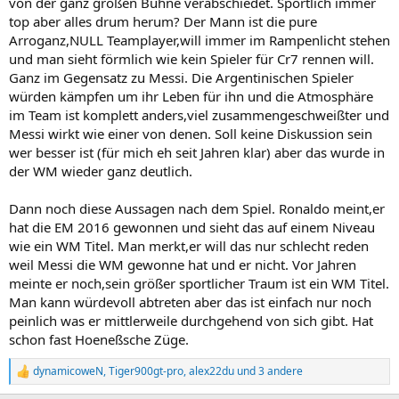
von der ganz großen Bühne verabschiedet. Sportlich immer
top aber alles drum herum? Der Mann ist die pure
Arroganz,NULL Teamplayer,will immer im Rampenlicht stehen
und man sieht förmlich wie kein Spieler für Cr7 rennen will.
Ganz im Gegensatz zu Messi. Die Argentinischen Spieler
würden kämpfen um ihr Leben für ihn und die Atmosphäre
im Team ist komplett anders,viel zusammengeschweißter und
Messi wirkt wie einer von denen. Soll keine Diskussion sein
wer besser ist (für mich eh seit Jahren klar) aber das wurde in
der WM wieder ganz deutlich.
Dann noch diese Aussagen nach dem Spiel. Ronaldo meint,er
hat die EM 2016 gewonnen und sieht das auf einem Niveau
wie ein WM Titel. Man merkt,er will das nur schlecht reden
weil Messi die WM gewonne hat und er nicht. Vor Jahren
meinte er noch,sein größer sportlicher Traum ist ein WM Titel.
Man kann würdevoll abtreten aber das ist einfach nur noch
peinlich was er mittlerweile durchgehend von sich gibt. Hat
schon fast Hoeneßsche Züge.
dynamicoweN
,
Tiger900gt-pro
,
alex22du
und 3 andere
R
e