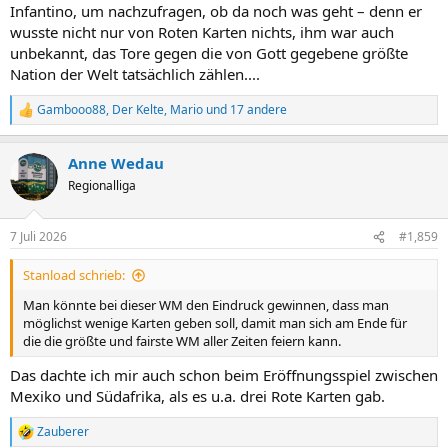
Infantino, um nachzufragen, ob da noch was geht – denn er
wusste nicht nur von Roten Karten nichts, ihm war auch
unbekannt, das Tore gegen die von Gott gegebene größte
Nation der Welt tatsächlich zählen....
Gambooo88
,
Der Kelte
,
Mario
und 17 andere
R
e
a
Anne Wedau
k
t
Regionalliga
i
o
n
7 Juli 2026
#1,859
e
n
Stanload schrieb:
:
Man könnte bei dieser WM den Eindruck gewinnen, dass man
möglichst wenige Karten geben soll, damit man sich am Ende für
die die größte und fairste WM aller Zeiten feiern kann.
Das dachte ich mir auch schon beim Eröffnungsspiel zwischen
Mexiko und Südafrika, als es u.a. drei Rote Karten gab.
Zauberer
R