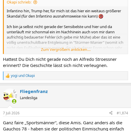
Okapi schrieb:
:
Infantino hin, Trump her, für mich ist das hier ein weitaus größerer
Skandal (für den Infantino ausnahmsweise nix kann)
Ich bin ja selbst nicht gerade der Sensibelste und hier und da
unterläuft mir schonmal ein im Nachhinein auch von mir dann
aufrichtig bedauerter Fehler (ich gebe mir Mühe) aber das ist eine
völlig unentschuldbare Entgleisung in "Stürmer-Manier" (womit ich
nicht den Fußballstürmer meine), die ich in dieser Form schon sehr
Zum Vergrößern anklicken....
lange nicht gelesen oder gar gehört habe.
Hattest Du Dich nicht gerade noch an Alfredo Stroessner
Da diese Ungeheuerlichkeiten aus der Fresse einer politischen
erinnert? Die Geschichte lässt sich nicht verleugnen.
Amtsträgerin gepurzelt sind, würde ich als "französischer Staat" den
Botschafter dieser südamerikanischen Sympathen-Republik
yogi
und
Okapi
R
antanzen lassen und dem einige Dinge zur unmittelbaren
e
Weitergabe verdeutlichen. Charles de Gaulle oder Francois
a
Mitterand hätte das nicht auf sich beruhen lassen und eine Replik
Fliegenfranz
k
auch nicht an den Fußballverband delegiert.
t
Landesliga
i
Unfassbares Vorkommnis.
o
n
7 Juli 2026
#1,874
e
n
Ganz faire „Sportsmänner“, diese Amis. Ganz anders als die
:
Gauchos 78 - haben sie der politischen Einmischung einfach