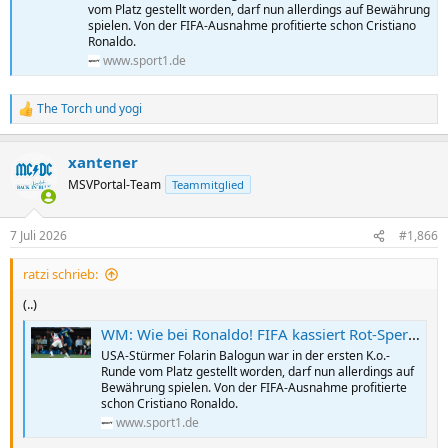
vom Platz gestellt worden, darf nun allerdings auf Bewährung
spielen. Von der FIFA-Ausnahme profitierte schon Cristiano
Ronaldo.
www.sport1.de
The Torch
und
yogi
R
e
a
xantener
k
t
MSVPortal-Team
Teammitglied
i
o
n
7 Juli 2026
#1,866
e
n
ratzi schrieb:
:
(..)
WM: Wie bei Ronaldo! FIFA kassiert Rot-Sperre ein - Trump jubelt
USA-Stürmer Folarin Balogun war in der ersten K.o.-
Runde vom Platz gestellt worden, darf nun allerdings auf
Bewährung spielen. Von der FIFA-Ausnahme profitierte
schon Cristiano Ronaldo.
www.sport1.de