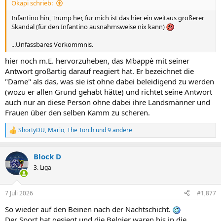
Okapi schrieb:
:
Infantino hin, Trump her, für mich ist das hier ein weitaus größerer
Skandal (für den Infantino ausnahmsweise nix kann)
...Unfassbares Vorkommnis.
hier noch m.E. hervorzuheben, das Mbappè mit seiner
Antwort großartig darauf reagiert hat. Er bezeichnet die
"Dame" als das, was sie ist ohne dabei beleidigend zu werden
(wozu er allen Grund gehabt hätte) und richtet seine Antwort
auch nur an diese Person ohne dabei ihre Landsmänner und
Frauen über den selben Kamm zu scheren.
ShortyDU
,
Mario
,
The Torch
und 9 andere
R
e
a
Block D
k
t
3. Liga
i
o
n
7 Juli 2026
#1,877
e
n
So wieder auf den Beinen nach der Nachtschicht.
:
Der Sport hat gesiegt und die Belgier waren bis in die