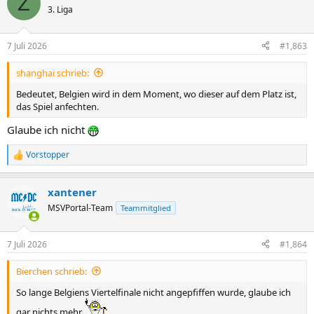
Z
t
3. Liga
i
o
n
7 Juli 2026
#1,863
e
n
shanghai schrieb:
:
Bedeutet, Belgien wird in dem Moment, wo dieser auf dem Platz ist,
das Spiel anfechten.
Glaube ich nicht
Vorstopper
R
e
a
xantener
k
t
MSVPortal-Team
Teammitglied
i
o
n
7 Juli 2026
#1,864
e
n
Bierchen schrieb:
:
So lange Belgiens Viertelfinale nicht angepfiffen wurde, glaube ich
gar nichts mehr.