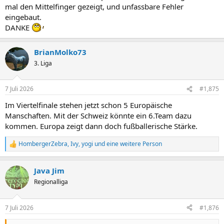
mal den Mittelfinger gezeigt, und unfassbare Fehler
eingebaut.
DANKE
BrianMolko73
3. Liga
7 Juli 2026
#1,875
Im Viertelfinale stehen jetzt schon 5 Europäische
Manschaften. Mit der Schweiz könnte ein 6.Team dazu
kommen. Europa zeigt dann doch fußballerische Stärke.
HombergerZebra
,
Ivy
,
yogi
und eine weitere Person
R
e
a
Java Jim
k
t
Regionalliga
i
o
n
7 Juli 2026
#1,876
e
n