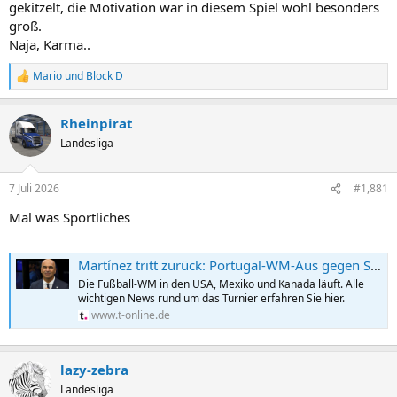
gekitzelt, die Motivation war in diesem Spiel wohl besonders
groß.
Naja, Karma..
Mario
und
Block D
R
e
a
Rheinpirat
k
t
Landesliga
i
o
n
7 Juli 2026
#1,881
e
n
Mal was Sportliches
:
Martínez tritt zurück: Portugal-WM-Aus gegen Spanien
Die Fußball-WM in den USA, Mexiko und Kanada läuft. Alle
wichtigen News rund um das Turnier erfahren Sie hier.
www.t-online.de
lazy-zebra
Landesliga