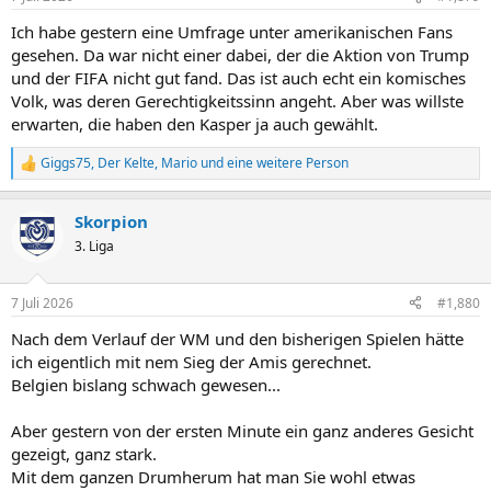
e
n
Ich habe gestern eine Umfrage unter amerikanischen Fans
:
gesehen. Da war nicht einer dabei, der die Aktion von Trump
und der FIFA nicht gut fand. Das ist auch echt ein komisches
Volk, was deren Gerechtigkeitssinn angeht. Aber was willste
erwarten, die haben den Kasper ja auch gewählt.
Giggs75
,
Der Kelte
,
Mario
und eine weitere Person
R
e
a
Skorpion
k
t
3. Liga
i
o
n
7 Juli 2026
#1,880
e
n
Nach dem Verlauf der WM und den bisherigen Spielen hätte
:
ich eigentlich mit nem Sieg der Amis gerechnet.
Belgien bislang schwach gewesen...
Aber gestern von der ersten Minute ein ganz anderes Gesicht
gezeigt, ganz stark.
Mit dem ganzen Drumherum hat man Sie wohl etwas