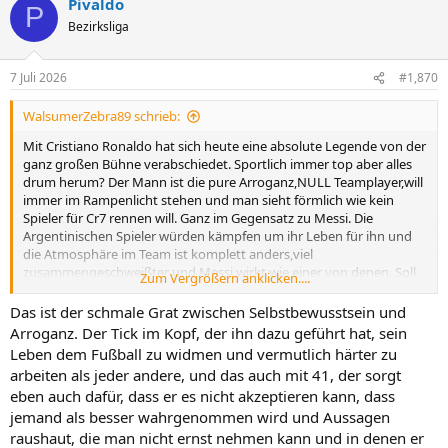
Pivaldo
k
P
t
Bezirksliga
i
o
n
7 Juli 2026
#1,870
e
n
WalsumerZebra89 schrieb:
:
Mit Cristiano Ronaldo hat sich heute eine absolute Legende von der
ganz großen Bühne verabschiedet. Sportlich immer top aber alles
drum herum? Der Mann ist die pure Arroganz,NULL Teamplayer,will
immer im Rampenlicht stehen und man sieht förmlich wie kein
Spieler für Cr7 rennen will. Ganz im Gegensatz zu Messi. Die
Argentinischen Spieler würden kämpfen um ihr Leben für ihn und
die Atmosphäre im Team ist komplett anders,viel
zusammengeschweißter und Messi wirkt wie einer von denen. Soll
Zum Vergrößern anklicken....
keine Diskussion sein wer besser ist (für mich eh seit Jahren klar)
aber das wurde in der WM wieder ganz deutlich.
Das ist der schmale Grat zwischen Selbstbewusstsein und
Arroganz. Der Tick im Kopf, der ihn dazu geführt hat, sein
Dann noch diese Aussagen nach dem Spiel. Ronaldo meint,er hat
Leben dem Fußball zu widmen und vermutlich härter zu
die EM 2016 gewonnen und sieht das auf einem Niveau wie ein WM
arbeiten als jeder andere, und das auch mit 41, der sorgt
Titel. Man merkt,er will das nur schlecht reden weil Messi die WM
eben auch dafür, dass er es nicht akzeptieren kann, dass
gewonne hat und er nicht. Vor Jahren meinte er noch,sein größer
jemand als besser wahrgenommen wird und Aussagen
sportlicher Traum ist ein WM Titel. Man kann würdevoll abtreten
aber das ist einfach nur noch peinlich was er mittlerweile
raushaut, die man nicht ernst nehmen kann und in denen er