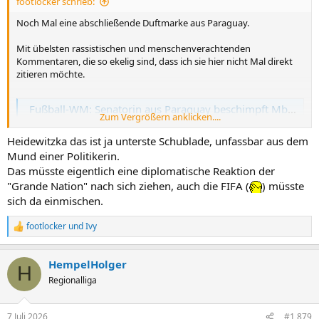
footlocker schrieb:
:
Noch Mal eine abschließende Duftmarke aus Paraguay.
Mit übelsten rassistischen und menschenverachtenden
Kommentaren, die so ekelig sind, dass ich sie hier nicht Mal direkt
zitieren möchte.
Fußball-WM: Senatorin aus Paraguay beschimpft Mbappé rassistisch
Zum Vergrößern anklicken....
Rassistische Tiraden gegen Mbappé: Eine Politikerin aus Paraguay
beschimpft den Fußball-Star übel. Was steckt hinter der Wut - und
Heidewitzka das ist ja unterste Schublade, unfassbar aus dem
wie fällt die Antwort aus Paris aus?
Mund einer Politikerin.
ga.de
Das müsste eigentlich eine diplomatische Reaktion der
"Grande Nation" nach sich ziehen, auch die FIFA (
) müsste
sich da einmischen.
footlocker
und
Ivy
R
e
a
HempelHolger
k
H
t
Regionalliga
i
o
n
7 Juli 2026
#1,879