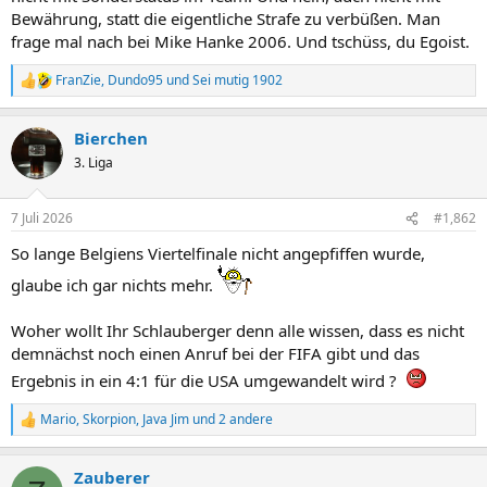
Bewährung, statt die eigentliche Strafe zu verbüßen. Man
frage mal nach bei Mike Hanke 2006. Und tschüss, du Egoist.
FranZie
,
Dundo95
und
Sei mutig 1902
R
e
a
Bierchen
k
t
3. Liga
i
o
n
7 Juli 2026
#1,862
e
n
So lange Belgiens Viertelfinale nicht angepfiffen wurde,
:
glaube ich gar nichts mehr.
Woher wollt Ihr Schlauberger denn alle wissen, dass es nicht
demnächst noch einen Anruf bei der FIFA gibt und das
Ergebnis in ein 4:1 für die USA umgewandelt wird ?
Mario
,
Skorpion
,
Java Jim
und 2 andere
R
e
a
Zauberer
k