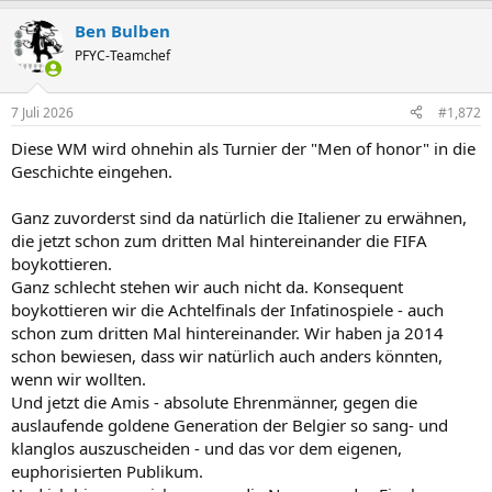
a
Ben Bulben
k
t
PFYC-Teamchef
i
o
n
7 Juli 2026
#1,872
e
n
Diese WM wird ohnehin als Turnier der "Men of honor" in die
:
Geschichte eingehen.
Ganz zuvorderst sind da natürlich die Italiener zu erwähnen,
die jetzt schon zum dritten Mal hintereinander die FIFA
boykottieren.
Ganz schlecht stehen wir auch nicht da. Konsequent
boykottieren wir die Achtelfinals der Infatinospiele - auch
schon zum dritten Mal hintereinander. Wir haben ja 2014
schon bewiesen, dass wir natürlich auch anders könnten,
wenn wir wollten.
Und jetzt die Amis - absolute Ehrenmänner, gegen die
auslaufende goldene Generation der Belgier so sang- und
klanglos auszuscheiden - und das vor dem eigenen,
euphorisierten Publikum.