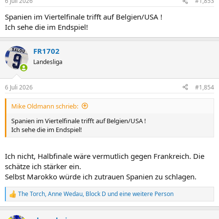
6 Juli 2026
#1,853
e
n
Spanien im Viertelfinale trifft auf Belgien/USA !
:
Ich sehe die im Endspiel!
FR1702
Landesliga
6 Juli 2026
#1,854
Mike Oldmann schrieb:
Spanien im Viertelfinale trifft auf Belgien/USA !
Ich sehe die im Endspiel!
Ich nicht, Halbfinale wäre vermutlich gegen Frankreich. Die
schätze ich stärker ein.
Selbst Marokko würde ich zutrauen Spanien zu schlagen.
The Torch
,
Anne Wedau
,
Block D
und eine weitere Person
R
e
a