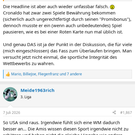
Die Headline ist aber auch wieder unfassbar falsch.
Cronaldo hat zwar zwei Spiele Bewährung bekommen
(sicherlich auch ungerechtfertigt durch seinen "Promibonus"),
dennoch musste er ein (wenn auch unbedeutendes) Spiel
pausieren, wie es bei einer Roten Karte nun mal üblich ist.
Und genau DAS ist ja der Punkt in der Diskussion, die für viele
(mich eingeschlossen) das Fass zum Überlaufen bringen. Man
versucht jetzt nicht einmal, die sportliche Integrität des
Wettbewerbs zu wahren.
Mario
,
BillieJoe
,
Fliegenfranz
und 7 andere
R
e
a
Meide1963rich
k
t
3. Liga
i
o
n
7 Juli 2026
#1,867
e
n
So USA sind raus. Irgendwie fühlt sich eine WM dadurch
:
besser an... Die Amis wissen diesen Sport irgendwie nicht zu
schätzen und haben nicht die gleiche Hingabe wie andere