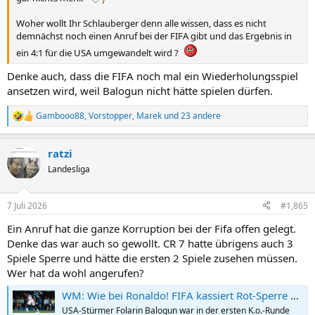
Woher wollt Ihr Schlauberger denn alle wissen, dass es nicht
demnächst noch einen Anruf bei der FIFA gibt und das Ergebnis in
ein 4:1 für die USA umgewandelt wird ?
Denke auch, dass die FIFA noch mal ein Wiederholungsspiel
ansetzen wird, weil Balogun nicht hätte spielen dürfen.
Gambooo88
,
Vorstopper
,
Marek
und 23 andere
R
e
a
ratzi
k
t
Landesliga
i
o
n
7 Juli 2026
#1,865
e
n
Ein Anruf hat die ganze Korruption bei der Fifa offen gelegt.
:
Denke das war auch so gewollt. CR 7 hatte übrigens auch 3
Spiele Sperre und hätte die ersten 2 Spiele zusehen müssen.
Wer hat da wohl angerufen?
WM: Wie bei Ronaldo! FIFA kassiert Rot-Sperre ein - Trump jubelt
USA-Stürmer Folarin Balogun war in der ersten K.o.-Runde