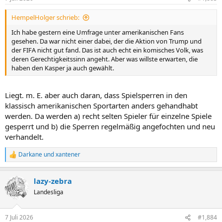
HempelHolger schrieb:
Ich habe gestern eine Umfrage unter amerikanischen Fans
gesehen. Da war nicht einer dabei, der die Aktion von Trump und
der FIFA nicht gut fand. Das ist auch echt ein komisches Volk, was
deren Gerechtigkeitssinn angeht. Aber was willste erwarten, die
haben den Kasper ja auch gewählt.
Liegt. m. E. aber auch daran, dass Spielsperren in den
klassisch amerikanischen Sportarten anders gehandhabt
werden. Da werden a) recht selten Spieler für einzelne Spiele
gesperrt und b) die Sperren regelmäßig angefochten und neu
verhandelt.
Darkane
und
xantener
R
e
a
lazy-zebra
k
t
Landesliga
i
o
n
7 Juli 2026
#1,884
e