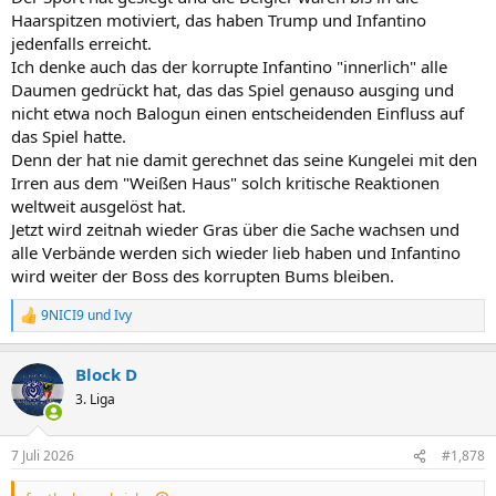
Haarspitzen motiviert, das haben Trump und Infantino
jedenfalls erreicht.
Ich denke auch das der korrupte Infantino "innerlich" alle
Daumen gedrückt hat, das das Spiel genauso ausging und
nicht etwa noch Balogun einen entscheidenden Einfluss auf
das Spiel hatte.
Denn der hat nie damit gerechnet das seine Kungelei mit den
Irren aus dem "Weißen Haus" solch kritische Reaktionen
weltweit ausgelöst hat.
Jetzt wird zeitnah wieder Gras über die Sache wachsen und
alle Verbände werden sich wieder lieb haben und Infantino
wird weiter der Boss des korrupten Bums bleiben.
9NICI9
und
Ivy
R
e
a
Block D
k
t
3. Liga
i
o
n
7 Juli 2026
#1,878
e
n