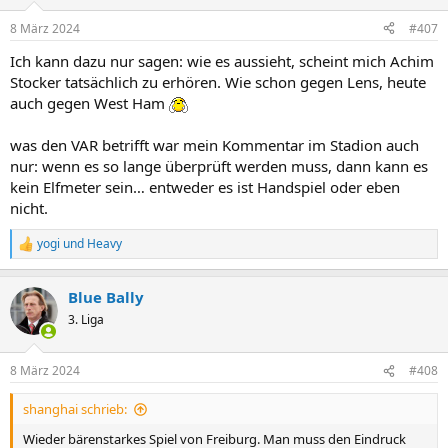
o
n
8 März 2024
#407
e
n
Ich kann dazu nur sagen: wie es aussieht, scheint mich Achim
:
Stocker tatsächlich zu erhören. Wie schon gegen Lens, heute
auch gegen West Ham
was den VAR betrifft war mein Kommentar im Stadion auch
nur: wenn es so lange überprüft werden muss, dann kann es
kein Elfmeter sein… entweder es ist Handspiel oder eben
nicht.
yogi
und
Heavy
R
e
a
Blue Bally
k
t
3. Liga
i
o
n
8 März 2024
#408
e
n
shanghai schrieb:
:
Wieder bärenstarkes Spiel von Freiburg. Man muss den Eindruck