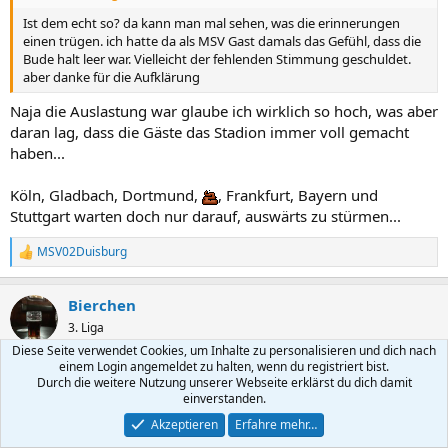
Ist dem echt so? da kann man mal sehen, was die erinnerungen
einen trügen. ich hatte da als MSV Gast damals das Gefühl, dass die
Bude halt leer war. Vielleicht der fehlenden Stimmung geschuldet.
aber danke für die Aufklärung
Naja die Auslastung war glaube ich wirklich so hoch, was aber
daran lag, dass die Gäste das Stadion immer voll gemacht
haben...
Köln, Gladbach, Dortmund,
, Frankfurt, Bayern und
Stuttgart warten doch nur darauf, auswärts zu stürmen...
MSV02Duisburg
R
e
a
Bierchen
k
t
3. Liga
i
Diese Seite verwendet Cookies, um Inhalte zu personalisieren und dich nach
o
einem Login angemeldet zu halten, wenn du registriert bist.
n
12 April 2024
#435
Durch die weitere Nutzung unserer Webseite erklärst du dich damit
e
einverstanden.
n
palle schrieb:
:
Akzeptieren
Erfahre mehr…
Obwohl in Leverkusen jahrelang im Stadion wenig Stimmung war,