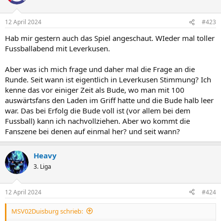
i
o
n
12 April 2024
#423
e
n
Hab mir gestern auch das Spiel angeschaut. WIeder mal toller
:
Fussballabend mit Leverkusen.
Aber was ich mich frage und daher mal die Frage an die
Runde. Seit wann ist eigentlich in Leverkusen Stimmung? Ich
kenne das vor einiger Zeit als Bude, wo man mit 100
auswärtsfans den Laden im Griff hatte und die Bude halb leer
war. Das bei Erfolg die Bude voll ist (vor allem bei dem
Fussball) kann ich nachvollziehen. Aber wo kommt die
Fanszene bei denen auf einmal her? und seit wann?
Heavy
3. Liga
12 April 2024
#424
MSV02Duisburg schrieb: