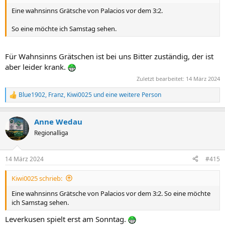
Eine wahnsinns Grätsche von Palacios vor dem 3:2.
So eine möchte ich Samstag sehen.
Für Wahnsinns Grätschen ist bei uns Bitter zuständig, der ist
aber leider krank.
Zuletzt bearbeitet:
14 März 2024
Blue1902
,
Franz
,
Kiwi0025
und eine weitere Person
R
e
a
Anne Wedau
k
t
Regionalliga
i
o
n
14 März 2024
#415
e
n
Kiwi0025 schrieb:
:
Eine wahnsinns Grätsche von Palacios vor dem 3:2. So eine möchte
ich Samstag sehen.
Leverkusen spielt erst am Sonntag.