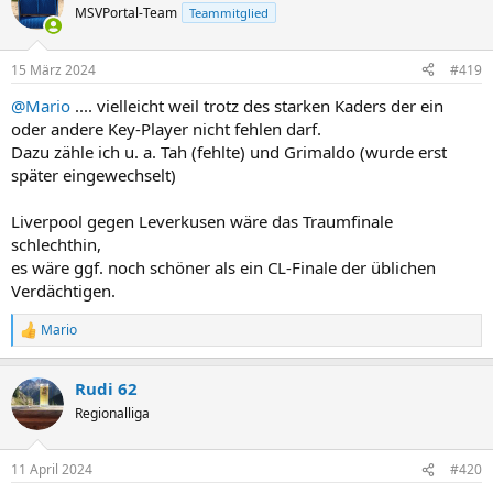
t
MSVPortal-Team
Teammitglied
i
o
n
15 März 2024
#419
e
n
@Mario
.... vielleicht weil trotz des starken Kaders der ein
:
oder andere Key-Player nicht fehlen darf.
Dazu zähle ich u. a. Tah (fehlte) und Grimaldo (wurde erst
später eingewechselt)
Liverpool gegen Leverkusen wäre das Traumfinale
schlechthin,
es wäre ggf. noch schöner als ein CL-Finale der üblichen
Verdächtigen.
Mario
R
e
a
Rudi 62
k
t
Regionalliga
i
o
n
11 April 2024
#420
e