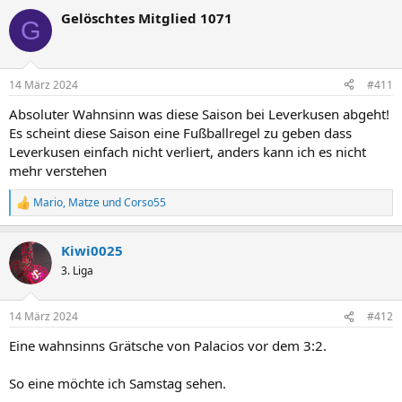
a
Gelöschtes Mitglied 1071
k
G
t
i
o
n
14 März 2024
#411
e
n
Absoluter Wahnsinn was diese Saison bei Leverkusen abgeht!
:
Es scheint diese Saison eine Fußballregel zu geben dass
Leverkusen einfach nicht verliert, anders kann ich es nicht
mehr verstehen
Mario
,
Matze
und
Corso55
R
e
a
Kiwi0025
k
t
3. Liga
i
o
n
14 März 2024
#412
e
n
Eine wahnsinns Grätsche von Palacios vor dem 3:2.
:
So eine möchte ich Samstag sehen.