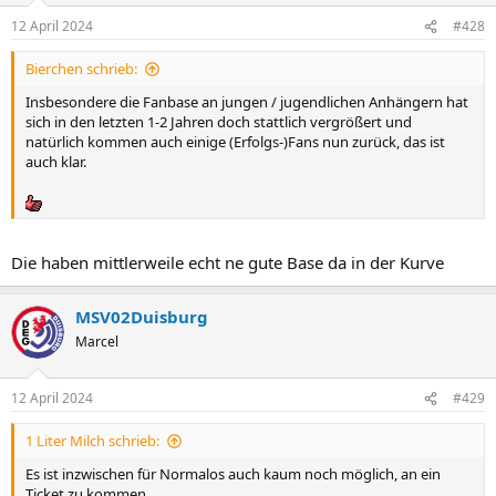
n
12 April 2024
#428
e
n
Bierchen schrieb:
:
Insbesondere die Fanbase an jungen / jugendlichen Anhängern hat
sich in den letzten 1-2 Jahren doch stattlich vergrößert und
natürlich kommen auch einige (Erfolgs-)Fans nun zurück, das ist
auch klar.
Die haben mittlerweile echt ne gute Base da in der Kurve
MSV02Duisburg
Marcel
12 April 2024
#429
1 Liter Milch schrieb:
Es ist inzwischen für Normalos auch kaum noch möglich, an ein
Ticket zu kommen.