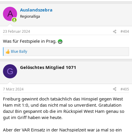
e
a
Auslandszebra
k
A
t
Regionalliga
i
o
n
23 Februar 2024
#404
e
n
Was für Festspiele in Prag.
:
Blue Bally
R
e
a
Gelöschtes Mitglied 1071
k
G
t
i
o
n
7 März 2024
#405
e
n
Freiburg gewinnt doch tatsächlich das Hinspiel gegen West
:
Ham mit 1:0, und das nicht mal so unverdient. Gratulation
dazu! Bin gespannt ob die im Rückspiel West Ham genau so
gut im Griff haben wie heute.
Aber der VAR Einsatz in der Nachspielzeit war ja mal so ein