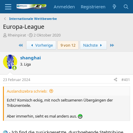
Anmelden
Registrieren
Internationale Wettbewerbe
Europa-League
E
E
Rheinpirat
2 Oktober 2020
r
r
Erste
Letzte
Vorherige
9 von 12
Nächste
s
s
t
t
e
e
shanghai
l
l
3. Liga
l
l
e
t
r
a
23 Februar 2024
#401
m
Auslandszebra schrieb:
Echt? Komisch eckig, mit noch seltsameren Übergängen der
Tribünenteile.
Aber immerhin, sieht es mal anders aus.
- Ich find die zurückgesetzte, durchgehende Stehtribüne