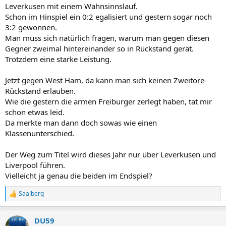
n
Leverkusen mit einem Wahnsinnslauf.
:
Schon im Hinspiel ein 0:2 egalisiert und gestern sogar noch
3:2 gewonnen.
Man muss sich natürlich fragen, warum man gegen diesen
Gegner zweimal hintereinander so in Rückstand gerät.
Trotzdem eine starke Leistung.
Jetzt gegen West Ham, da kann man sich keinen Zweitore-
Rückstand erlauben.
Wie die gestern die armen Freiburger zerlegt haben, tat mir
schon etwas leid.
Da merkte man dann doch sowas wie einen
Klassenunterschied.
Der Weg zum Titel wird dieses Jahr nur über Leverkusen und
Liverpool führen.
Vielleicht ja genau die beiden im Endspiel?
Saalberg
R
e
a
DU59
k