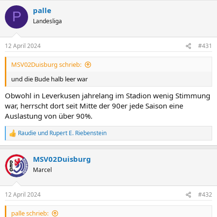
a
palle
k
P
t
Landesliga
i
o
n
12 April 2024
#431
e
n
MSV02Duisburg schrieb:
:
und die Bude halb leer war
Obwohl in Leverkusen jahrelang im Stadion wenig Stimmung
war, herrscht dort seit Mitte der 90er jede Saison eine
Auslastung von über 90%.
Raudie
und
Rupert E. Riebenstein
R
e
a
MSV02Duisburg
k
t
Marcel
i
o
n
12 April 2024
#432
e
n
palle schrieb:
: