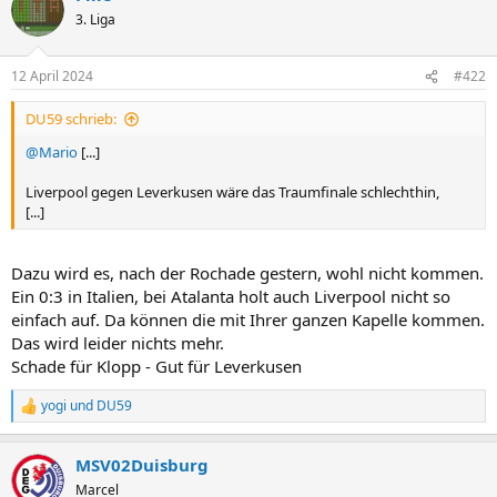
t
3. Liga
i
o
n
12 April 2024
#422
e
n
DU59 schrieb:
:
@Mario
[...]
Liverpool gegen Leverkusen wäre das Traumfinale schlechthin,
[...]
Dazu wird es, nach der Rochade gestern, wohl nicht kommen.
Ein 0:3 in Italien, bei Atalanta holt auch Liverpool nicht so
einfach auf. Da können die mit Ihrer ganzen Kapelle kommen.
Das wird leider nichts mehr.
Schade für Klopp - Gut für Leverkusen
yogi
und
DU59
R
e
a
MSV02Duisburg
k
t
Marcel