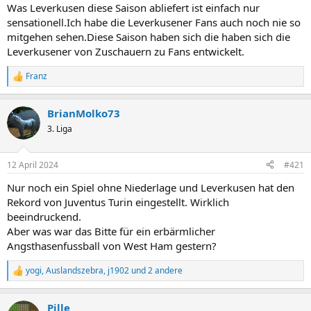
n
Was Leverkusen diese Saison abliefert ist einfach nur
:
sensationell.Ich habe die Leverkusener Fans auch noch nie so
mitgehen sehen.Diese Saison haben sich die haben sich die
Leverkusener von Zuschauern zu Fans entwickelt.
Franz
R
e
a
BrianMolko73
k
t
3. Liga
i
o
n
12 April 2024
#421
e
n
Nur noch ein Spiel ohne Niederlage und Leverkusen hat den
:
Rekord von Juventus Turin eingestellt. Wirklich
beeindruckend.
Aber was war das Bitte für ein erbärmlicher
Angsthasenfussball von West Ham gestern?
yogi
,
Auslandszebra
,
j1902
und 2 andere
R
e
a
Pille
k