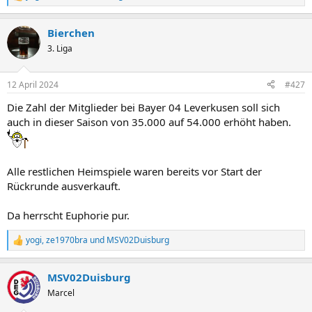
R
e
a
Bierchen
k
t
3. Liga
i
o
n
12 April 2024
#427
e
n
Die Zahl der Mitglieder bei Bayer 04 Leverkusen soll sich
:
auch in dieser Saison von 35.000 auf 54.000 erhöht haben.
Alle restlichen Heimspiele waren bereits vor Start der
Rückrunde ausverkauft.
Da herrscht Euphorie pur.
yogi
,
ze1970bra
und
MSV02Duisburg
R
e
a
MSV02Duisburg
k
t
Marcel
i
o