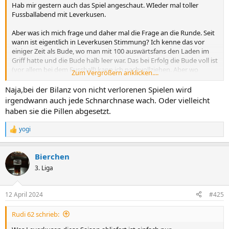
Hab mir gestern auch das Spiel angeschaut. WIeder mal toller
Fussballabend mit Leverkusen.
Aber was ich mich frage und daher mal die Frage an die Runde. Seit
wann ist eigentlich in Leverkusen Stimmung? Ich kenne das vor
einiger Zeit als Bude, wo man mit 100 auswärtsfans den Laden im
Griff hatte und die Bude halb leer war. Das bei Erfolg die Bude voll ist
(vor allem bei dem Fussball) kann ich nachvollziehen. Aber wo
Zum Vergrößern anklicken....
kommt die Fanszene bei denen auf einmal her? und seit wann?
Naja,bei der Bilanz von nicht verlorenen Spielen wird
irgendwann auch jede Schnarchnase wach. Oder vielleicht
haben sie die Pillen abgesetzt.
yogi
R
e
a
Bierchen
k
t
3. Liga
i
o
n
12 April 2024
#425
e
n
Rudi 62 schrieb:
: