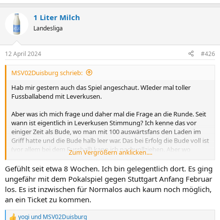
e
a
1 Liter Milch
k
t
Landesliga
i
o
n
12 April 2024
#426
e
n
MSV02Duisburg schrieb:
:
Hab mir gestern auch das Spiel angeschaut. WIeder mal toller
Fussballabend mit Leverkusen.
Aber was ich mich frage und daher mal die Frage an die Runde. Seit
wann ist eigentlich in Leverkusen Stimmung? Ich kenne das vor
einiger Zeit als Bude, wo man mit 100 auswärtsfans den Laden im
Griff hatte und die Bude halb leer war. Das bei Erfolg die Bude voll ist
(vor allem bei dem Fussball) kann ich nachvollziehen. Aber wo
Zum Vergrößern anklicken....
kommt die Fanszene bei denen auf einmal her? und seit wann?
Gefühlt seit etwa 8 Wochen. Ich bin gelegentlich dort. Es ging
ungefähr mit dem Pokalspiel gegen Stuttgart Anfang Februar
los. Es ist inzwischen für Normalos auch kaum noch möglich,
an ein Ticket zu kommen.
yogi
und
MSV02Duisburg