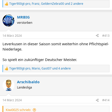
Tiger900gt-pro
,
Franz
,
GeldernZebra00
und 2 andere
R
e
a
MRBIG
k
t
verstorben
i
o
n
14 März 2024
#413
e
n
Leverkusen in dieser Saison somit weiterhin ohne Pflichtspiel-
:
Niederlage.
So spielt ein zukünftiger Deutscher Meister.
Tiger900gt-pro
,
Mario
,
Gast07
und 4 andere
R
e
a
Arschibaldo
k
t
Landesliga
i
o
n
14 März 2024
#414
e
n
Kiwi0025 schrieb:
: