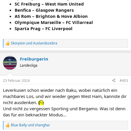
SC Freiburg – West Ham United
Benfica – Glasgow Rangers
AS Rom – Brighton & Hove Albion
Olympique Marseille – FC Villarreal
Sparta Prag – FC Liverpool
Skorpion
und
Auslandszebra
R
e
a
Freiburgerin
k
t
Landesliga
i
o
n
23 Februar 2024
#403
e
n
Leverkusen schon wieder nach Baku, wobei natürlich ein
:
machbares Los, und wir wieder gegen West Ham, kannste dir
nicht ausdenken.
Und nicht zu vergessen Sporting und Bergamo. Was ist denn
das für ein beknackter Modus...
Blue Bally
und
shanghai
R