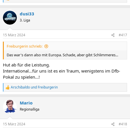
e
a
dusi33
k
t
3. Liga
i
o
n
15 März 2024
#417
e
n
Freiburgerin schrieb:
:
Das war's dann also mit Europa. Schade, aber gibt Schlimmeres...
Hut ab für die Leistung.
International...für uns ist es ein Traum, wenigstens im Dfb-
Pokal zu spielen...!
Arschibaldo
und
Freiburgerin
R
e
a
Mario
k
t
Regionalliga
i
o
n
15 März 2024
#418
e