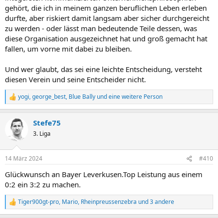
gehört, die ich in meinem ganzen beruflichen Leben erleben
durfte, aber riskiert damit langsam aber sicher durchgereicht
zu werden - oder lässt man bedeutende Teile dessen, was
diese Organisation ausgezeichnet hat und groß gemacht hat
fallen, um vorne mit dabei zu bleiben.
Und wer glaubt, das sei eine leichte Entscheidung, versteht
diesen Verein und seine Entscheider nicht.
yogi
,
george_best
,
Blue Bally
und eine weitere Person
R
e
a
Stefe75
k
t
3. Liga
i
o
n
14 März 2024
#410
e
n
Glückwunsch an Bayer Leverkusen.Top Leistung aus einem
:
0:2 ein 3:2 zu machen.
Tiger900gt-pro
,
Mario
,
Rheinpreussenzebra
und 3 andere
R
e