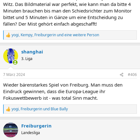
Witz. Das Bildmaterial war perfekt, wie kann man da bitte 4
Minuten brauchen bis man den Schiedsrichter zum Monitor
bittet und 5 Minuten in Gänze um eine Entscheidung zu
fällen? Der Mist gehört einfach abgeschafft!
yogi
,
Kempy
,
Freiburgerin
und eine weitere Person
R
e
a
shanghai
k
t
3. Liga
i
o
n
7 März 2024
#406
e
n
Wieder bärenstarkes Spiel von Freiburg. Man muss den
:
Eindruck gewinnen, dass die Europa-League ihr
Fokuswettbewerb ist - was total Sinn macht.
yogi
,
Freiburgerin
und
Blue Bally
R
e
a
Freiburgerin
k
t
Landesliga
i