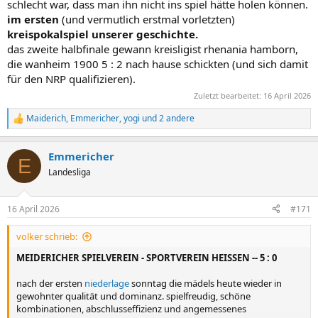
schlecht war, dass man ihn nicht ins spiel hätte holen können.
im ersten
(und vermutlich erstmal vorletzten)
kreispokalspiel unserer geschichte.
das zweite halbfinale gewann kreisligist rhenania hamborn,
die wanheim 1900 5 : 2 nach hause schickten (und sich damit
für den NRP qualifizieren).
Zuletzt bearbeitet:
16 April 2026
Maiderich
,
Emmericher
,
yogi
und 2 andere
R
e
a
Emmericher
k
E
t
Landesliga
i
o
n
16 April 2026
#171
e
n
volker schrieb:
:
MEIDERICHER SPIELVEREIN - SPORTVEREIN HEISSEN -- 5 : 0
nach der ersten
niederlage
sonntag die mädels heute wieder in
gewohnter qualität und dominanz. spielfreudig, schöne
kombinationen, abschlusseffizienz und angemessenes