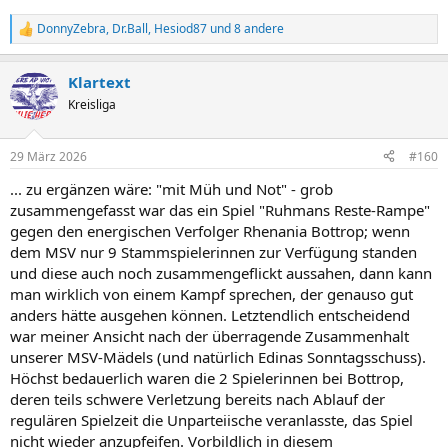
DonnyZebra
,
Dr.Ball
,
Hesiod87
und 8 andere
R
e
a
Klartext
k
t
Kreisliga
i
o
n
29 März 2026
#160
e
n
... zu ergänzen wäre: "mit Müh und Not" - grob
:
zusammengefasst war das ein Spiel "Ruhmans Reste-Rampe"
gegen den energischen Verfolger Rhenania Bottrop; wenn
dem MSV nur 9 Stammspielerinnen zur Verfügung standen
und diese auch noch zusammengeflickt aussahen, dann kann
man wirklich von einem Kampf sprechen, der genauso gut
anders hätte ausgehen können. Letztendlich entscheidend
war meiner Ansicht nach der überragende Zusammenhalt
unserer MSV-Mädels (und natürlich Edinas Sonntagsschuss).
Höchst bedauerlich waren die 2 Spielerinnen bei Bottrop,
deren teils schwere Verletzung bereits nach Ablauf der
regulären Spielzeit die Unparteiische veranlasste, das Spiel
nicht wieder anzupfeifen. Vorbildlich in diesem