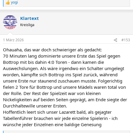
yogi
R
e
a
Klartext
k
t
Kreisliga
i
o
n
1 März 2026
#153
e
n
Ohauaha, das war doch schwieriger als gedacht:
:
70 Minuten lang dominierte unsere Erste das Spiel gegen
Bottrop mit bis dahin 4:0 Toren - dann kamen die
Auswechslungen. Als wäre irgendwo ein Schalter umgelegt
worden, kämpfte sich Bottrop ins Spiel zurück, während
unsere Erste nur staunend zuschauen musste. Folgerichtig
fielen 2 Tore für Bottrop und unsere Mädels waren total von
der Rolle. Der Rest der Spielzeit war von kleinen
Nickeligkeiten auf beiden Seiten geprägt, am Ende siegte der
Durchhaltewille unserer Ersten.
Hoffentlich leert sich unser Lazarett bald, als gejagter
Tabellenführer brauchen wir jede einzelne Spielerin - ich
wünsche jeder Einzelnen eine baldige Genesung