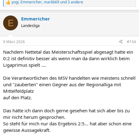
yogi
,
Emmericher
,
markb69
und 3 andere
R
e
a
Emmericher
k
E
t
Landesliga
i
o
n
9 März 2026
#154
e
n
Nachdem Nettetal das Meisterschaftsspiel abgesagt hatte ein
:
0:2 ist definitiv besser als wenn man da dann wirklich beim
Ligaprimus spielt ....
Die Verantwortlichen des MSV handelten wie meistens schnell
und "zauberten" einen Gegner aus der Regionalliga mit
Mittelfeldplatz
auf den Platz.
Das hätte ich dann doch gerne gesehen hat sich aber bis zu
mir nicht herum gesprochen.
So steht für mich nur das Ergebnis 2:5... hat aber schon eine
gewisse Aussagekraft.