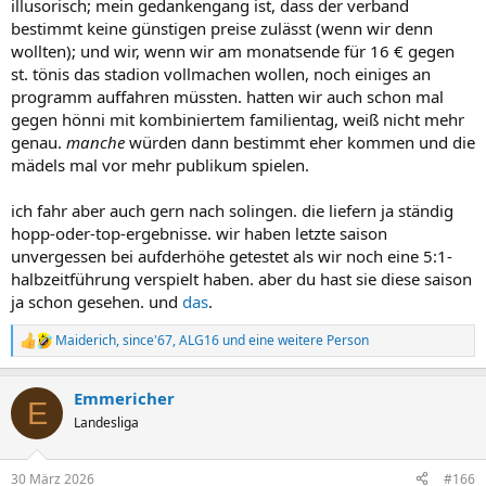
illusorisch; mein gedankengang ist, dass der verband
bestimmt keine günstigen preise zulässt (wenn wir denn
wollten); und wir, wenn wir am monatsende für 16 € gegen
st. tönis das stadion vollmachen wollen, noch einiges an
programm auffahren müssten. hatten wir auch schon mal
gegen hönni mit kombiniertem familientag, weiß nicht mehr
genau.
manche
würden dann bestimmt eher kommen und die
mädels mal vor mehr publikum spielen.
ich fahr aber auch gern nach solingen. die liefern ja ständig
hopp-oder-top-ergebnisse. wir haben letzte saison
unvergessen bei aufderhöhe getestet als wir noch eine 5:1-
halbzeitführung verspielt haben. aber du hast sie diese saison
ja schon gesehen. und
das
.
Maiderich
,
since'67
,
ALG16
und eine weitere Person
R
e
a
Emmericher
k
E
t
Landesliga
i
o
n
30 März 2026
#166