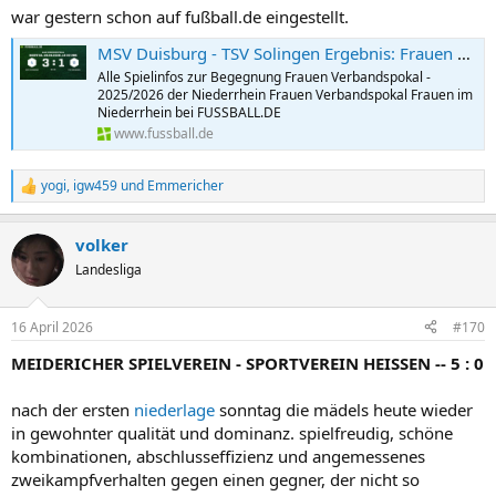
n
war gestern schon auf fußball.de eingestellt.
:
MSV Duisburg - TSV Solingen Ergebnis: Frauen Verbandspokal - Frauen - 25.05.2026
Alle Spielinfos zur Begegnung Frauen Verbandspokal -
2025/2026 der Niederrhein Frauen Verbandspokal Frauen im
Niederrhein bei FUSSBALL.DE
www.fussball.de
yogi
,
igw459
und
Emmericher
R
e
a
volker
k
t
Landesliga
i
o
n
16 April 2026
#170
e
n
MEIDERICHER SPIELVEREIN - SPORTVEREIN HEISSEN -- 5 : 0
:
nach der ersten
niederlage
sonntag die mädels heute wieder
in gewohnter qualität und dominanz. spielfreudig, schöne
kombinationen, abschlusseffizienz und angemessenes
zweikampfverhalten gegen einen gegner, der nicht so