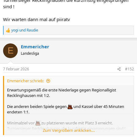
sind !
Wir warten dann mal auf piiratv
yogi
und
Raudie
R
e
a
Emmericher
k
E
t
Landesliga
i
o
n
7 Februar 2026
#152
e
n
Emmericher schrieb:
:
Erwartungsgemäß die erste Niederlage gegen Regionalligist
Recklinghausen mit 1:2.
Die anderen beiden Spiele gegen
und Kassel über 45 Minuten
endeten 1:1.
Minimalziel vor
zu platzieren wurde mit Platz 3 erreicht.
Turniersieger Recklinghausen die kurzfristig eingesprungen sind !
Zum Vergrößern anklicken....