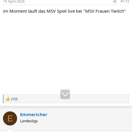
19 April 2026
#173
e
n
im Moment läuft das MSV Spiel live bei "MSV Frauen Twitch"
:
yogi
R
e
a
Emmericher
k
E
t
Landesliga
i
o