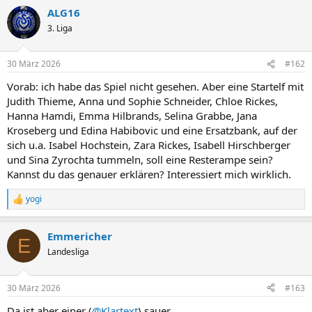
ALG16
3. Liga
30 März 2026
#162
Vorab: ich habe das Spiel nicht gesehen. Aber eine Startelf mit
Judith Thieme, Anna und Sophie Schneider, Chloe Rickes,
Hanna Hamdi, Emma Hilbrands, Selina Grabbe, Jana
Kroseberg und Edina Habibovic und eine Ersatzbank, auf der
sich u.a. Isabel Hochstein, Zara Rickes, Isabell Hirschberger
und Sina Zyrochta tummeln, soll eine Resterampe sein?
Kannst du das genauer erklären? Interessiert mich wirklich.
yogi
R
e
a
Emmericher
k
E
t
Landesliga
i
o
n
30 März 2026
#163
e
n
Da ist aber einer (
@Klartext
) sauer ...