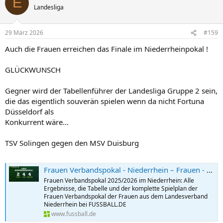
E
t
Landesliga
i
o
n
29 März 2026
#159
e
n
Auch die Frauen erreichen das Finale im Niederrheinpokal !
:
GLÜCKWUNSCH
Gegner wird der Tabellenführer der Landesliga Gruppe 2 sein,
die das eigentlich souverän spielen wenn da nicht Fortuna
Düsseldorf als
Konkurrent wäre...
TSV Solingen gegen den MSV Duisburg
Frauen Verbandspokal - Niederrhein – Frauen - 2025/2026: Ergebnisse, Tabelle und Spielplan bei FUSSBALL.DE
Frauen Verbandspokal 2025/2026 im Niederrhein: Alle
Ergebnisse, die Tabelle und der komplette Spielplan der
Frauen Verbandspokal der Frauen aus dem Landesverband
Niederrhein bei FUSSBALL.DE
www.fussball.de