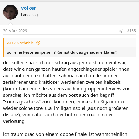
a
volker
k
t
Landesliga
i
o
n
30 März 2026
#165
e
n
ALG16 schrieb:
:
soll eine Resterampe sein? Kannst du das genauer erklären?
der kollege hat sich nur schräg ausgedrückt. gemeint war,
dass wir einen ganzen haufen angeschlagener spielerinnen
auch auf dem feld hatten. sah man auch in der immer
zerfahrener und kraftloser werdenden zweiten halbzeit.
(kommt am ende des videos auch im gruppeninterview zur
sprache). ich möchte aus dem post auch den begriff
"sonntagsschuss" zurücknehmen, edina schießt ja immer
wieder solche tore, u.a. im ligahinspiel (aus noch größerer
distanz), von daher auch der bottroper coach in der
verlosung.
ich träum grad von einem doppelfinale. ist wahrscheinlich