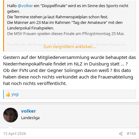
Hallo
@volker
ein "Doppelfinale" wird es im Sinne des Sports nicht
geben.
Die Termine stehen ja laut Rahmenspielplan schon fest.
Die Männer am 23 Mai im Rahmen "Tag der Amateure" mit den
Länderpokal Finalspielen.
Die MSV Frauen spielen dieses Finale am Pfingstmontag 25 Mai.
Das Finale der Frauen wird dann wohl wie in der letzten Saison in
Zum Vergrößern anklicken....
Solingen stattfinden...
Gestern auf der Mitgliederversammlung wurde behauptet das
Niederrheinpokalfinale findet im NLZ in Duisburg statt ... ?
Ob der FVN und der Gegner Solingen davon weiß ? Bis dato
haben diese noch nichts verkündet auch die Frauenabteilung
hat noch nichts veröffentlicht.
yogi
R
e
a
volker
k
t
Landesliga
i
o
n
15 April 2026
#169
e