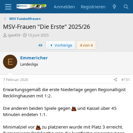
Anmelden
Registrieren
MSV Fussballfrauen
MSV-Frauen "Die Erste" 2025/26
E
E
igw459
13 Juni 2025
r
r
Erste
Vorherige
4 von 4
s
s
t
t
e
e
Emmericher
E
l
l
Landesliga
l
l
e
t
r
a
7 Februar 2026
#151
m
Erwartungsgemäß die erste Niederlage gegen Regionalligist
Recklinghausen mit 1:2.
Die anderen beiden Spiele gegen
und Kassel über 45
Minuten endeten 1:1.
Minimalziel vor
zu platzieren wurde mit Platz 3 erreicht.
Turniersieger Recklinghausen die kurzfristig eingesprungen