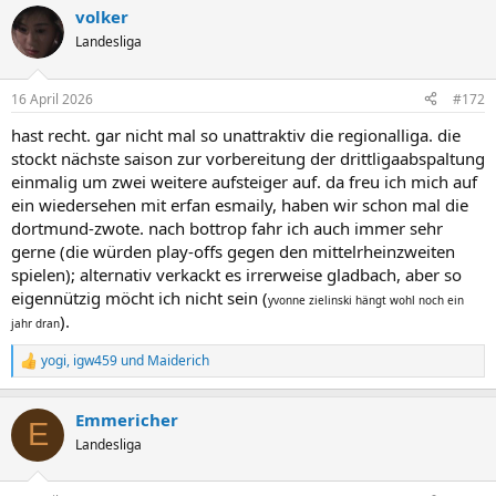
a
volker
k
t
Landesliga
i
o
n
16 April 2026
#172
e
n
hast recht. gar nicht mal so unattraktiv die regionalliga. die
:
stockt nächste saison zur vorbereitung der drittligaabspaltung
einmalig um zwei weitere aufsteiger auf. da freu ich mich auf
ein wiedersehen mit erfan esmaily, haben wir schon mal die
dortmund-zwote. nach bottrop fahr ich auch immer sehr
gerne (die würden play-offs gegen den mittelrheinzweiten
spielen); alternativ verkackt es irrerweise gladbach, aber so
eigennützig möcht ich nicht sein (
yvonne zielinski hängt wohl noch ein
).
jahr dran
yogi
,
igw459
und
Maiderich
R
e
a
Emmericher
k
E
t
Landesliga
i
o
n