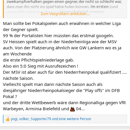
zweikampfverhalten gegen einen gegner, der nicht so schlecht war,
dass man ihn nicht ins spiel hätte holen können.
im ersten
(und
vermutlich erstmal vorletzten)
kreispokalspiel unserer
Zum Vergrößern anklicken....
geschichte.
das zweite halbfinale gewann kreisligist rhenania hamborn, die
Man sollte bei Pokalspielen auch erwähnen in welcher Liga
wanheim 1900 5 : 2 nach hause schickten (und sich damit für den
der Gegner spielt.
NRP qualifizieren).
99 % der Portalisten hier müssten das erstmal googeln.
SV Heissen spielt auch in der Niederheinliga wie der MSV
auch. Von der Platzierung ähnlich wie GW Lankern wo es ja
am Wochende
die erste Pflichtspielniederlage gab.
Also ein 5:0 Sieg mit Ausrufezeichen !
Der MSV ist aber auch für den Niederrheinpokal qualifiziert ....
nächste Saison.
Vielleicht spielt man dann nächste Saison auch als
diesjähriger Niederrheinpokalsieger die "Play offs" im DFB
Pokal ?
und der dritte Wettbewerb wäre dann Regionalliga gegen VfR
Warbeyen, Arminia Bielefeld und
04...
yogi
,
volker
,
Supporter79
und eine weitere Person
R
e