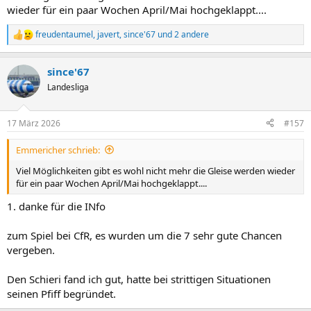
wieder für ein paar Wochen April/Mai hochgeklappt....
freudentaumel
,
javert
,
since'67
und 2 andere
R
e
a
since'67
k
t
Landesliga
i
o
n
17 März 2026
#157
e
n
Emmericher schrieb:
:
Viel Möglichkeiten gibt es wohl nicht mehr die Gleise werden wieder
für ein paar Wochen April/Mai hochgeklappt....
1. danke für die INfo
zum Spiel bei CfR, es wurden um die 7 sehr gute Chancen
vergeben.
Den Schieri fand ich gut, hatte bei strittigen Situationen
seinen Pfiff begründet.