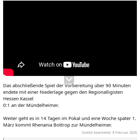
Wir warten dann mal auf piiratv
Das abschließende Spiel der Vorbereitung über 90 Minuten
endete mit einer Niederlage gegen den Regionalligisten
Hessen Kassel
0:1 an der Mündelheimer.
Weiter geht es in 14 Tagen im Pokal und eine Woche später 1.
März kommt Rhenania Bottrop zur Mündelheimer.
Zuletzt bearbeitet:
8 Februar 2026