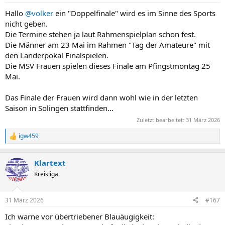
e
n
Hallo
@volker
ein "Doppelfinale" wird es im Sinne des Sports
:
nicht geben.
Die Termine stehen ja laut Rahmenspielplan schon fest.
Die Männer am 23 Mai im Rahmen "Tag der Amateure" mit
den Länderpokal Finalspielen.
Die MSV Frauen spielen dieses Finale am Pfingstmontag 25
Mai.
Das Finale der Frauen wird dann wohl wie in der letzten
Saison in Solingen stattfinden...
Zuletzt bearbeitet:
31 März 2026
igw459
R
e
a
Klartext
k
t
Kreisliga
i
o
n
31 März 2026
#167
e
n
Ich warne vor übertriebener Blauäugigkeit:
: