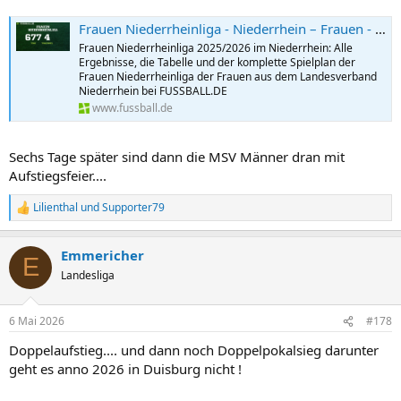
Frauen Niederrheinliga - Niederrhein – Frauen - 2025/2026: Ergebnisse, Tabelle und Spielplan bei FUSSBALL.DE
Frauen Niederrheinliga 2025/2026 im Niederrhein: Alle
Ergebnisse, die Tabelle und der komplette Spielplan der
Frauen Niederrheinliga der Frauen aus dem Landesverband
Niederrhein bei FUSSBALL.DE
www.fussball.de
Sechs Tage später sind dann die MSV Männer dran mit
Aufstiegsfeier....
Lilienthal
und
Supporter79
R
e
a
Emmericher
k
E
t
Landesliga
i
o
n
6 Mai 2026
#178
e
n
Doppelaufstieg.... und dann noch Doppelpokalsieg darunter
:
geht es anno 2026 in Duisburg nicht !