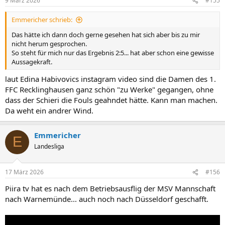
9 März 2026
#155
e
n
Emmericher schrieb:
:
Das hätte ich dann doch gerne gesehen hat sich aber bis zu mir
nicht herum gesprochen.
So steht für mich nur das Ergebnis 2:5... hat aber schon eine gewisse
Aussagekraft.
laut Edina Habivovics instagram video sind die Damen des 1.
FFC Recklinghausen ganz schön "zu Werke" gegangen, ohne
dass der Schieri die Fouls geahndet hätte. Kann man machen.
Da weht ein andrer Wind.
Emmericher
E
Landesliga
17 März 2026
#156
Piira tv hat es nach dem Betriebsausflig der MSV Mannschaft
nach Warnemünde... auch noch nach Düsseldorf geschafft.