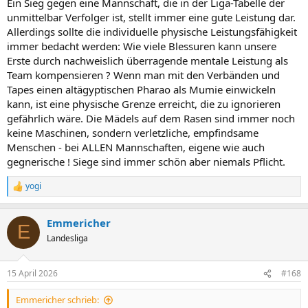
Ein Sieg gegen eine Mannschaft, die in der Liga-Tabelle der
unmittelbar Verfolger ist, stellt immer eine gute Leistung dar.
Allerdings sollte die individuelle physische Leistungsfähigkeit
immer bedacht werden: Wie viele Blessuren kann unsere
Erste durch nachweislich überragende mentale Leistung als
Team kompensieren ? Wenn man mit den Verbänden und
Tapes einen altägyptischen Pharao als Mumie einwickeln
kann, ist eine physische Grenze erreicht, die zu ignorieren
gefährlich wäre. Die Mädels auf dem Rasen sind immer noch
keine Maschinen, sondern verletzliche, empfindsame
Menschen - bei ALLEN Mannschaften, eigene wie auch
gegnerische ! Siege sind immer schön aber niemals Pflicht.
yogi
R
e
a
Emmericher
k
E
t
Landesliga
i
o
n
15 April 2026
#168
e
n
Emmericher schrieb:
: