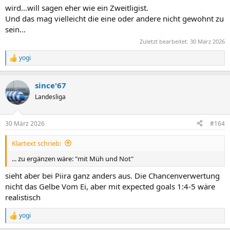
wird...will sagen eher wie ein Zweitligist.
Und das mag vielleicht die eine oder andere nicht gewohnt zu
sein...
Zuletzt bearbeitet:
30 März 2026
yogi
R
e
a
since'67
k
t
Landesliga
i
o
n
30 März 2026
#164
e
n
Klartext schrieb:
:
... zu ergänzen wäre: "mit Müh und Not"
sieht aber bei Piira ganz anders aus. Die Chancenverwertung
nicht das Gelbe Vom Ei, aber mit expected goals 1:4-5 wäre
realistisch
yogi
R
e