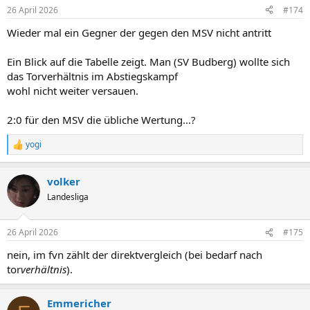
n
26 April 2026
#174
e
n
Wieder mal ein Gegner der gegen den MSV nicht antritt
:
Ein Blick auf die Tabelle zeigt. Man (SV Budberg) wollte sich
das Torverhältnis im Abstiegskampf
wohl nicht weiter versauen.
2:0 für den MSV die übliche Wertung...?
yogi
R
e
a
volker
k
t
Landesliga
i
o
n
26 April 2026
#175
e
n
nein, im fvn zählt der direktvergleich (bei bedarf nach
:
tor
verhältnis
).
Emmericher