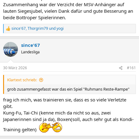
Zusammenhang war der Verzicht der MSV-Anhänger auf
lauten Siegesjubel, vielen Dank dafür und gute Besserung an
beide Bottroper Spielerinnen.
since'67
,
Thorgrim79
und
yogi
R
e
a
since'67
k
t
Landesliga
i
o
n
30 März 2026
#161
e
n
Klartext schrieb:
:
grob zusammengefasst war das ein Spiel "Ruhmans Reste-Rampe"
frag ich mich, was trainieren sie, dass es so viele Verletzte
gibt.
Kung-Fu, Tai-Chi (kenne mich da nicht so aus, zwei
Japanerinnen sind ja da), Boxen(soll, auch sehr gut als Kondi-
Training gelten)