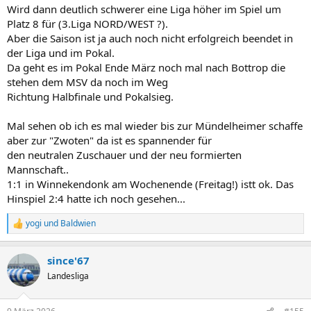
Wird dann deutlich schwerer eine Liga höher im Spiel um
Platz 8 für (3.Liga NORD/WEST ?).
Aber die Saison ist ja auch noch nicht erfolgreich beendet in
der Liga und im Pokal.
Da geht es im Pokal Ende März noch mal nach Bottrop die
stehen dem MSV da noch im Weg
Richtung Halbfinale und Pokalsieg.
Mal sehen ob ich es mal wieder bis zur Mündelheimer schaffe
aber zur "Zwoten" da ist es spannender für
den neutralen Zuschauer und der neu formierten
Mannschaft..
1:1 in Winnekendonk am Wochenende (Freitag!) istt ok. Das
Hinspiel 2:4 hatte ich noch gesehen...
yogi
und
Baldwien
R
e
a
since'67
k
t
Landesliga
i
o
n