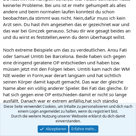
keinerlei Probleme. Bei uns ist er mehr gehumpelt als alles
andere und beim normalen laufen konntest du schon
beobachten,da stimmt was nicht. Nein,dafür muss ich kein
Arzt sein. Du hast ihm angesehen das er gezeichnet war und
das war bei Ginczek genauso. Schau dir wie gesagt beides an
und du wirst es feststellen,wenn du denn überhaupt willst.
Noch extreme Beispiele um das zu verdeutlichen. Ansu Fati
oder Samuel Umtiti bei Barcelona. Beide haben sich gegen
eine dringend geratene OP entschieden und haben bzw.
müssen jetzt mit den Folgen leben. Umtiti kam nach der WM
NIE wieder in Form,war derart langsam und hat sichtlich
seinen Körper damit kaputt gemacht. Das war der gleiche
Name aber ein völlig anderer Spieler. Bei Fati das gleiche. Er
hat sich gegen eine OP entschieden damit er nicht so lange
ausfällt. Danach war er extrem anfällig,hat sich ständig
Diese Seite verwendet Cookies, um Inhalte zu personalisieren und dich nach
verletzt und ist jetzt ein komplett anderer Spieler als zu seiner
einem Login angemeldet zu halten, wenn du registriert bist.
Barcahype Zeit. Seine Schnelligkeit ist weg,seine
Durch die weitere Nutzung unserer Webseite erklärst du dich damit
Antrittsstärke etc. Schau auch das gerne nach.
einverstanden.
Akzeptieren
Erfahre mehr…
Und ähnlich war es bei Schmidt,de Wit,Ginczek,Obinna und