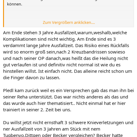
können.
Zum Vergrößern anklicken....
Thomas Pledl? Jesse Tugbenyo? Max Dittgen? Dominik Becker?
Am Ende stehen 3 Jahre Ausfallzeit,warum,weshalb,welche
Komplikationen sind nicht wichtig. Am Ende sind es 3
verdammt lange Jahre Ausfallzeit. Das Risiko eines Rückfalls
Ist bis heute ein Mythos. Der war 3 Jahre quasi Verletzungsfrei
wird so enorm groß sein,nach 2 Kreuzbandrissen sowieso
bevor der zu uns kam.
und nach seiner OP danach,was heißt das die Heilung nicht
gut verlaufen ist und definitiv nicht normal ist wie du es
hinstellen willst. Ist einfach nicht. Das alleine reicht schon um
die Finger davon zu lassen.
Pledl kam zurück weil es ein Versprechen gab das man ihn bei
seiner Reha unterstützt. Das war nichts anderes als das und
das wurde auch hier thematisiert.. Nicht einmal hat er hier
trainiert in seiner 2. Zeit bei uns.
Du willst jetzt nicht ernsthaft 3 schwere Knieverletzungen und
ner Ausfallzeit von 3 Jahren am Stück mit nem
Tugbenyo,Dittgen oder Becker vergleichen? Becker hatte