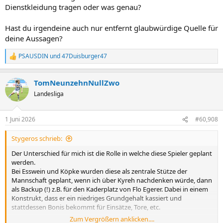
Dienstkleidung tragen oder was genau?
Hast du irgendeine auch nur entfernt glaubwürdige Quelle für
deine Aussagen?
PSAUSDIN
und
47Duisburger47
R
e
a
TomNeunzehnNullZwo
k
t
Landesliga
i
o
n
1 Juni 2026
#60,908
e
n
Stygeros schrieb:
:
Der Unterschied für mich ist die Rolle in welche diese Spieler geplant
werden.
Bei Esswein und Köpke wurden diese als zentrale Stütze der
Mannschaft geplant, wenn ich über Kyreh nachdenken würde, dann
als Backup (!) z.B. für den Kaderplatz von Flo Egerer. Dabei in einem
Konstrukt, dass er ein niedriges Grundgehalt kassiert und
stattdessen Bonis bekommt für Einsätze, Tore, etc.
Zum Vergrößern anklicken....