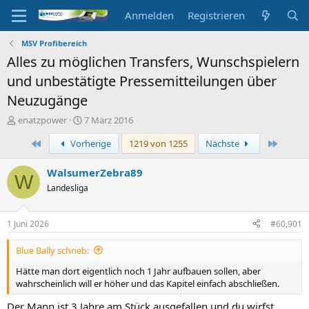
Anmelden
Registrieren
MSV Profibereich
Alles zu möglichen Transfers, Wunschspielern
und unbestätigte Pressemitteilungen über
Neuzugänge
E
E
enatzpower
7 März 2016
r
r
Erste
Letzte
Vorherige
1219 von 1255
Nächste
s
s
t
t
e
e
WalsumerZebra89
W
l
l
Landesliga
l
l
e
t
r
a
1 Juni 2026
#60,901
m
Blue Bally schrieb:
Hätte man dort eigentlich noch 1 Jahr aufbauen sollen, aber
wahrscheinlich will er höher und das Kapitel einfach abschließen.
Der Mann ist 3 Jahre am Stück ausgefallen und du wirfst