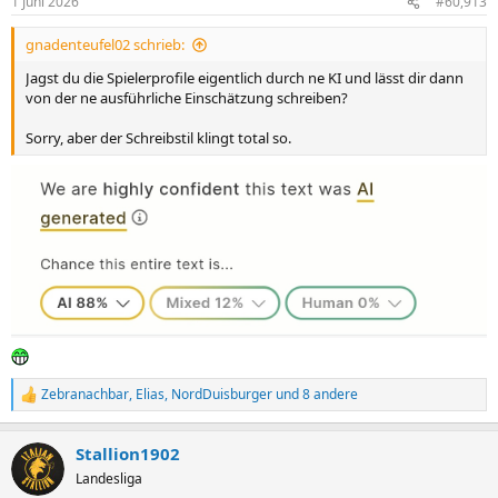
1 Juni 2026
#60,913
e
n
gnadenteufel02 schrieb:
:
Jagst du die Spielerprofile eigentlich durch ne KI und lässt dir dann
von der ne ausführliche Einschätzung schreiben?
Sorry, aber der Schreibstil klingt total so.
Zebranachbar
,
Elias
,
NordDuisburger
und 8 andere
R
e
a
Stallion1902
k
t
Landesliga
i