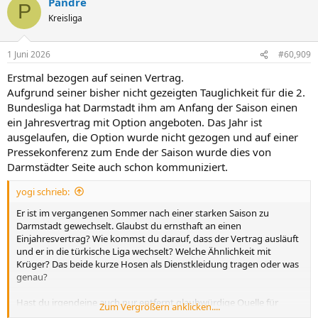
Pandre
k
P
t
Kreisliga
i
o
n
1 Juni 2026
#60,909
e
n
Erstmal bezogen auf seinen Vertrag.
:
Aufgrund seiner bisher nicht gezeigten Tauglichkeit für die 2.
Bundesliga hat Darmstadt ihm am Anfang der Saison einen
ein Jahresvertrag mit Option angeboten. Das Jahr ist
ausgelaufen, die Option wurde nicht gezogen und auf einer
Pressekonferenz zum Ende der Saison wurde dies von
Darmstädter Seite auch schon kommuniziert.
yogi schrieb:
Er ist im vergangenen Sommer nach einer starken Saison zu
Darmstadt gewechselt. Glaubst du ernsthaft an einen
Einjahresvertrag? Wie kommst du darauf, dass der Vertrag ausläuft
und er in die türkische Liga wechselt? Welche Ähnlichkeit mit
Krüger? Das beide kurze Hosen als Dienstkleidung tragen oder was
genau?
Hast du irgendeine auch nur entfernt glaubwürdige Quelle für
Zum Vergrößern anklicken....
deine Aussagen?