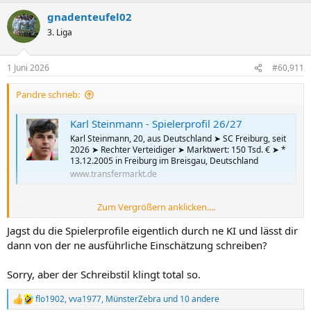
gnadenteufel02
3. Liga
1 Juni 2026
#60,911
Pandre schrieb:
Karl Steinmann - Spielerprofil 26/27
Karl Steinmann, 20, aus Deutschland ➤ SC Freiburg, seit
2026 ➤ Rechter Verteidiger ➤ Marktwert: 150 Tsd. € ➤ *
13.12.2005 in Freiburg im Breisgau, Deutschland
www.transfermarkt.de
Zum Vergrößern anklicken....
Ein Spieler, mit dem man sich zumindest mal beschäftigen könnte,
wäre für mich Karl Steinmann von SC Freiburg II.
Jagst du die Spielerprofile eigentlich durch ne KI und lässt dir
dann von der ne ausführliche Einschätzung schreiben?
Sorry, aber der Schreibstil klingt total so.
flo1902
,
vva1977
,
MünsterZebra
und 10 andere
R