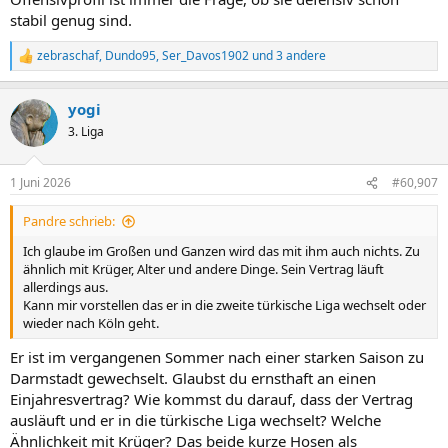
stabil genug sind.
zebraschaf
,
Dundo95
,
Ser_Davos1902
und 3 andere
R
e
a
yogi
k
t
3. Liga
i
o
n
1 Juni 2026
#60,907
e
n
Pandre schrieb:
:
Ich glaube im Großen und Ganzen wird das mit ihm auch nichts. Zu
ähnlich mit Krüger, Alter und andere Dinge. Sein Vertrag läuft
allerdings aus.
Kann mir vorstellen das er in die zweite türkische Liga wechselt oder
wieder nach Köln geht.
Er ist im vergangenen Sommer nach einer starken Saison zu
Darmstadt gewechselt. Glaubst du ernsthaft an einen
Einjahresvertrag? Wie kommst du darauf, dass der Vertrag
ausläuft und er in die türkische Liga wechselt? Welche
Ähnlichkeit mit Krüger? Das beide kurze Hosen als