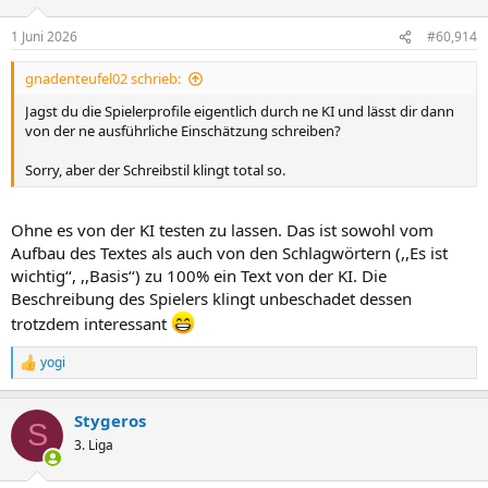
o
n
1 Juni 2026
#60,914
e
n
gnadenteufel02 schrieb:
:
Jagst du die Spielerprofile eigentlich durch ne KI und lässt dir dann
von der ne ausführliche Einschätzung schreiben?
Sorry, aber der Schreibstil klingt total so.
Ohne es von der KI testen zu lassen. Das ist sowohl vom
Aufbau des Textes als auch von den Schlagwörtern (,,Es ist
wichtig‘‘, ,,Basis‘‘) zu 100% ein Text von der KI. Die
Beschreibung des Spielers klingt unbeschadet dessen
trotzdem interessant
yogi
R
e
a
Stygeros
k
S
t
3. Liga
i
o