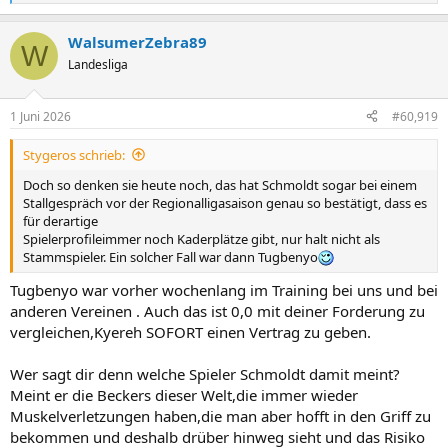
e
a
WalsumerZebra89
k
W
t
Landesliga
i
o
n
1 Juni 2026
#60,919
e
n
Stygeros schrieb:
:
Doch so denken sie heute noch, das hat Schmoldt sogar bei einem
Stallgespräch vor der Regionalligasaison genau so bestätigt, dass es
für derartige
Spielerprofileimmer noch Kaderplätze gibt, nur halt nicht als
Stammspieler. Ein solcher Fall war dann Tugbenyo
Tugbenyo war vorher wochenlang im Training bei uns und bei
anderen Vereinen . Auch das ist 0,0 mit deiner Forderung zu
vergleichen,Kyereh SOFORT einen Vertrag zu geben.
Wer sagt dir denn welche Spieler Schmoldt damit meint?
Meint er die Beckers dieser Welt,die immer wieder
Muskelverletzungen haben,die man aber hofft in den Griff zu
bekommen und deshalb drüber hinweg sieht und das Risiko