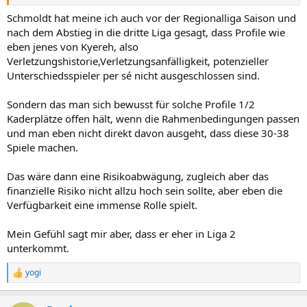
Ich sehe nicht wie das ein Risiko sein soll, wenn es halt wirklich "nur"
um einen Kaderspieler geht.
Schmoldt hat meine ich auch vor der Regionalliga Saison und
nach dem Abstieg in die dritte Liga gesagt, dass Profile wie
eben jenes von Kyereh, also
Verletzungshistorie,Verletzungsanfälligkeit, potenzieller
Unterschiedsspieler per sé nicht ausgeschlossen sind.
Sondern das man sich bewusst für solche Profile 1/2
Kaderplätze offen hält, wenn die Rahmenbedingungen passen
und man eben nicht direkt davon ausgeht, dass diese 30-38
Spiele machen.
Das wäre dann eine Risikoabwägung, zugleich aber das
finanzielle Risiko nicht allzu hoch sein sollte, aber eben die
Verfügbarkeit eine immense Rolle spielt.
Mein Gefühl sagt mir aber, dass er eher in Liga 2
unterkommt.
yogi
R
e
a