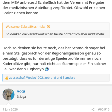
dem MSV anbietest! Schließlich hat der Verein mit Freigabe
der medizinischen Abteilung verpflichtet. Obwohl er keinen
Sprint ziehen konnte.
WalsumerZebra89 schrieb:
So denken die Verantwortlichen heute hoffentlich aber nicht mehr.
Doch so denken sie heute noch, das hat Schmoldt sogar bei
einem Stallgespräch vor der Regionalligasaison genau so
bestätigt, dass es für derartige Spielerprofile immer noch
Kaderplätze gibt, nur halt nicht als Stammspieler. Ein solcher
Fall war dann Tugbenyo
zebraschaf
,
Wedau1902
,
zebra_zi
und 3 andere
R
e
a
yogi
k
t
3. Liga
i
o
n
1 Juni 2026
#60,916
e