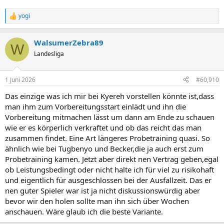
yogi
R
e
a
WalsumerZebra89
k
W
t
Landesliga
i
o
n
1 Juni 2026
#60,910
e
n
Das einzige was ich mir bei Kyereh vorstellen könnte ist,dass
:
man ihm zum Vorbereitungsstart einlädt und ihn die
Vorbereitung mitmachen lässt um dann am Ende zu schauen
wie er es körperlich verkraftet und ob das reicht das man
zusammen findet. Eine Art längeres Probetraining quasi. So
ähnlich wie bei Tugbenyo und Becker,die ja auch erst zum
Probetraining kamen. Jetzt aber direkt nen Vertrag geben,egal
ob Leistungsbedingt oder nicht halte ich für viel zu risikohaft
und eigentlich für ausgeschlossen bei der Ausfallzeit. Das er
nen guter Spieler war ist ja nicht diskussionswürdig aber
bevor wir den holen sollte man ihn sich über Wochen
anschauen. Wäre glaub ich die beste Variante.