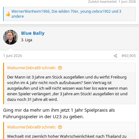
Zuletzt bearbeitet:
1 Juni 2026
WernerWanheim1966
,
Die wilden 70er
,
young-zebra1902
und 3
R
andere
e
a
k
Blue Bally
t
3. Liga
i
o
n
e
1 Juni 2026
#60,905
n
:
WalsumerZebra89 schrieb:
Der Mann ist 3 Jahre am Stück ausgefallen und du wirfst Freiburg
vor,ihn im 4. Jahr nicht noch aufzubauen? Sein Vertrag ist
ausgelaufen und ich will nicht wissen was hier los wäre wenn man
einen Spieler verlängert ,der 3 Jahre am Stück! ausgefallen ist und
dazu noch 31 Jahre alt wird.
Ging mir da mehr um ihm jetzt 1 Jahr Spielpraxis als
Führungsspieler in der U23 zu geben.
WalsumerZebra89 schrieb:
Wechselt mit ziemlich hoher Wahrscheinlichkeit nach Thailand zu