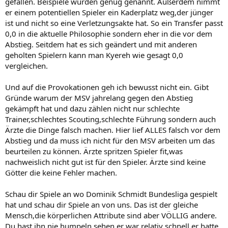
gefallen. Beispiele wurden genug genannt. Außerdem nimmt
er einem potentiellen Spieler ein Kaderplatz weg,der jünger
ist und nicht so eine Verletzungsakte hat. So ein Transfer passt
0,0 in die aktuelle Philosophie sondern eher in die vor dem
Abstieg. Seitdem hat es sich geändert und mit anderen
geholten Spielern kann man Kyereh wie gesagt 0,0
vergleichen.
Und auf die Provokationen geh ich bewusst nicht ein. Gibt
Gründe warum der MSV jahrelang gegen den Abstieg
gekämpft hat und dazu zählen nicht nur schlechte
Trainer,schlechtes Scouting,schlechte Führung sondern auch
Ärzte die Dinge falsch machen. Hier lief ALLES falsch vor dem
Abstieg und da muss ich nicht für den MSV arbeiten um das
beurteilen zu können. Ärzte spritzen Spieler fit,was
nachweislich nicht gut ist für den Spieler. Ärzte sind keine
Götter die keine Fehler machen.
Schau dir Spiele an wo Dominik Schmidt Bundesliga gespielt
hat und schau dir Spiele an von uns. Das ist der gleiche
Mensch,die körperlichen Attribute sind aber VÖLLIG andere.
Du hast ihn nie humpeln sehen,er war relativ schnell,er hatte