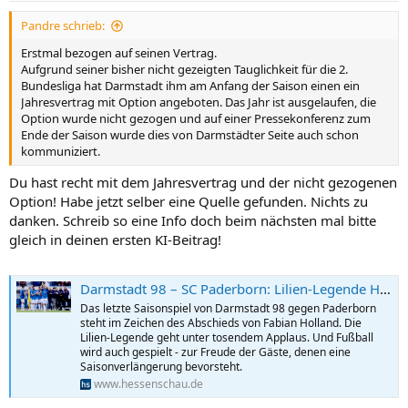
n
Pandre schrieb:
:
Erstmal bezogen auf seinen Vertrag.
Aufgrund seiner bisher nicht gezeigten Tauglichkeit für die 2.
Bundesliga hat Darmstadt ihm am Anfang der Saison einen ein
Jahresvertrag mit Option angeboten. Das Jahr ist ausgelaufen, die
Option wurde nicht gezogen und auf einer Pressekonferenz zum
Ende der Saison wurde dies von Darmstädter Seite auch schon
kommuniziert.
Du hast recht mit dem Jahresvertrag und der nicht gezogenen
Option! Habe jetzt selber eine Quelle gefunden. Nichts zu
danken. Schreib so eine Info doch beim nächsten mal bitte
gleich in deinen ersten KI-Beitrag!
Darmstadt 98 – SC Paderborn: Lilien-Legende Holland geht unter tosendem Applaus
Das letzte Saisonspiel von Darmstadt 98 gegen Paderborn
steht im Zeichen des Abschieds von Fabian Holland. Die
Lilien-Legende geht unter tosendem Applaus. Und Fußball
wird auch gespielt - zur Freude der Gäste, denen eine
Saisonverlängerung bevorsteht.
www.hessenschau.de