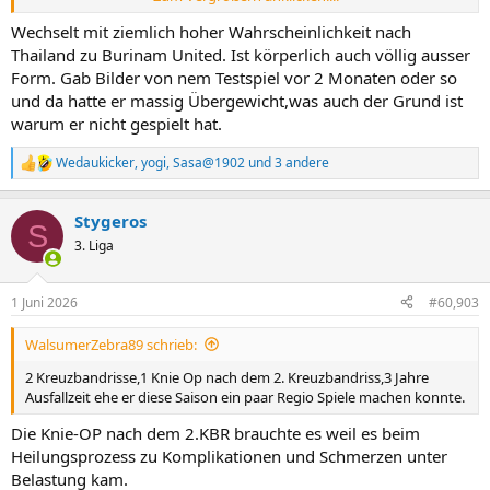
Dubrovnik, Kroatien
www.transfermarkt.de
Wechselt mit ziemlich hoher Wahrscheinlichkeit nach
Thailand zu Burinam United. Ist körperlich auch völlig ausser
Form. Gab Bilder von nem Testspiel vor 2 Monaten oder so
und da hatte er massig Übergewicht,was auch der Grund ist
warum er nicht gespielt hat.
Wedaukicker
,
yogi
,
Sasa@1902
und 3 andere
R
e
a
Stygeros
k
S
t
3. Liga
i
o
n
1 Juni 2026
#60,903
e
n
WalsumerZebra89 schrieb:
:
2 Kreuzbandrisse,1 Knie Op nach dem 2. Kreuzbandriss,3 Jahre
Ausfallzeit ehe er diese Saison ein paar Regio Spiele machen konnte.
Die Knie-OP nach dem 2.KBR brauchte es weil es beim
Heilungsprozess zu Komplikationen und Schmerzen unter
Belastung kam.