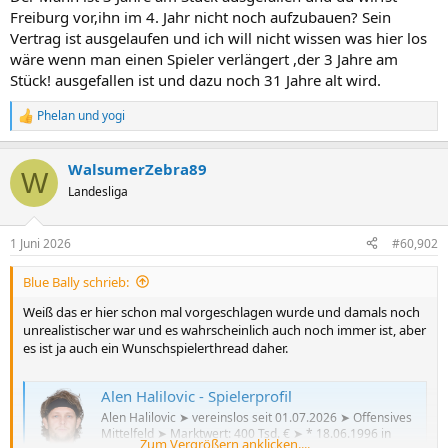
Freiburg vor,ihn im 4. Jahr nicht noch aufzubauen? Sein
Vertrag ist ausgelaufen und ich will nicht wissen was hier los
wäre wenn man einen Spieler verlängert ,der 3 Jahre am
Stück! ausgefallen ist und dazu noch 31 Jahre alt wird.
Phelan
und
yogi
R
e
a
WalsumerZebra89
k
W
t
Landesliga
i
o
n
1 Juni 2026
#60,902
e
n
Blue Bally schrieb:
:
Weiß das er hier schon mal vorgeschlagen wurde und damals noch
unrealistischer war und es wahrscheinlich auch noch immer ist, aber
es ist ja auch ein Wunschspielerthread daher.
Alen Halilovic - Spielerprofil
Alen Halilovic ➤ vereinslos seit 01.07.2026 ➤ Offensives
Mittelfeld ➤ Marktwert: 400 Tsd. € ➤ * 18.06.1996 in
Zum Vergrößern anklicken....