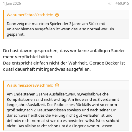
n
1 Juni 2026
#60,915
e
n
WalsumerZebra89 schrieb:
:
Dann zeig mir mal einen Spieler der 3 Jahre am Stück mit
Knieproblemen ausgefallen ist wenn das ja so normal war. Bin
gespannt.
Du hast davon gesprochen, dass wir keine anfälligen Spieler
mehr verpflichtet hätten.
Das entspricht einfach nicht der Wahrheit. Gerade Becker ist
quasi dauerhaft mit irgendwas ausgefallen.
WalsumerZebra89 schrieb:
Am Ende stehen 3 Jahre Ausfallzeit,warum,weshalb,welche
Komplikationen sind nicht wichtig. Am Ende sind es 3 verdammt
lange Jahre Ausfallzeit. Das Risiko eines Rückfalls wird so enorm
groß sein,nach 2 Kreuzbandrissen sowieso und nach seiner OP
danach,was heißt das die Heilung nicht gut verlaufen ist und
definitiv nicht normal ist wie du es hinstellen willst. Ist es schlicht
nicht. Das alleine reicht schon um die Finger davon zu lassen.