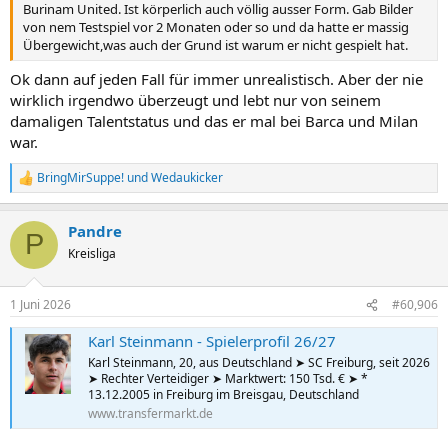
Burinam United. Ist körperlich auch völlig ausser Form. Gab Bilder
von nem Testspiel vor 2 Monaten oder so und da hatte er massig
Übergewicht,was auch der Grund ist warum er nicht gespielt hat.
Ok dann auf jeden Fall für immer unrealistisch. Aber der nie
wirklich irgendwo überzeugt und lebt nur von seinem
damaligen Talentstatus und das er mal bei Barca und Milan
war.
BringMirSuppe!
und
Wedaukicker
R
e
a
Pandre
k
P
t
Kreisliga
i
o
n
1 Juni 2026
#60,906
e
n
Karl Steinmann - Spielerprofil 26/27
:
Karl Steinmann, 20, aus Deutschland ➤ SC Freiburg, seit 2026
➤ Rechter Verteidiger ➤ Marktwert: 150 Tsd. € ➤ *
13.12.2005 in Freiburg im Breisgau, Deutschland
www.transfermarkt.de