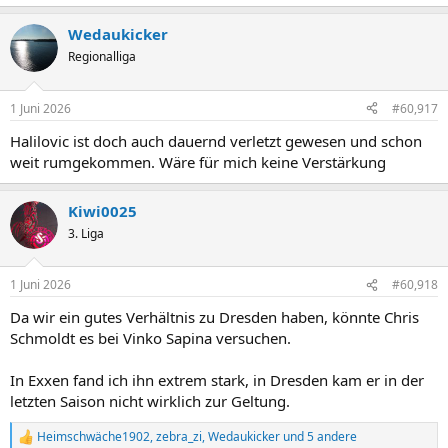
Wedaukicker
Regionalliga
1 Juni 2026
#60,917
Halilovic ist doch auch dauernd verletzt gewesen und schon
weit rumgekommen. Wäre für mich keine Verstärkung
Kiwi0025
3. Liga
1 Juni 2026
#60,918
Da wir ein gutes Verhältnis zu Dresden haben, könnte Chris
Schmoldt es bei Vinko Sapina versuchen.
In Exxen fand ich ihn extrem stark, in Dresden kam er in der
letzten Saison nicht wirklich zur Geltung.
Heimschwäche1902
,
zebra_zi
,
Wedaukicker
und 5 andere
R