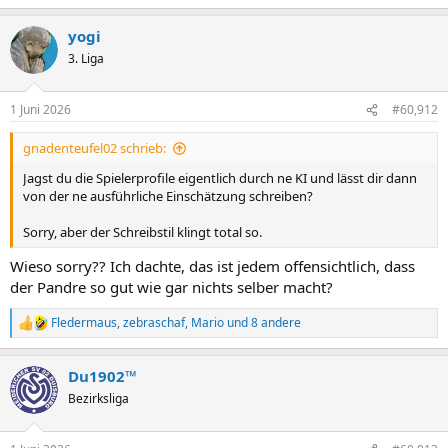
e
a
yogi
k
t
3. Liga
i
o
n
1 Juni 2026
#60,912
e
n
gnadenteufel02 schrieb:
:
Jagst du die Spielerprofile eigentlich durch ne KI und lässt dir dann
von der ne ausführliche Einschätzung schreiben?
Sorry, aber der Schreibstil klingt total so.
Wieso sorry?? Ich dachte, das ist jedem offensichtlich, dass
der Pandre so gut wie gar nichts selber macht?
Fledermaus
,
zebraschaf
,
Mario
und 8 andere
R
e
a
Du1902™
k
t
Bezirksliga
i
o
n