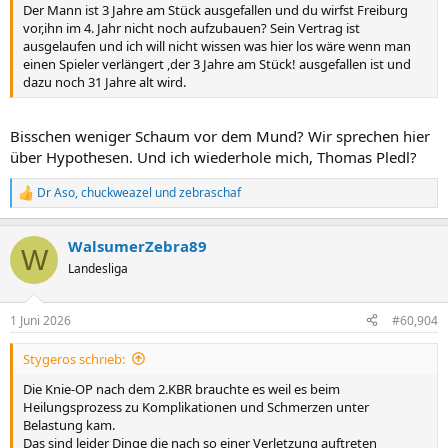
Der Mann ist 3 Jahre am Stück ausgefallen und du wirfst Freiburg
vor,ihn im 4. Jahr nicht noch aufzubauen? Sein Vertrag ist
ausgelaufen und ich will nicht wissen was hier los wäre wenn man
einen Spieler verlängert ,der 3 Jahre am Stück! ausgefallen ist und
dazu noch 31 Jahre alt wird.
Bisschen weniger Schaum vor dem Mund? Wir sprechen hier
über Hypothesen. Und ich wiederhole mich, Thomas Pledl?
Dr Aso
,
chuckweazel
und
zebraschaf
R
e
a
WalsumerZebra89
k
W
t
Landesliga
i
o
n
1 Juni 2026
#60,904
e
n
Stygeros schrieb:
:
Die Knie-OP nach dem 2.KBR brauchte es weil es beim
Heilungsprozess zu Komplikationen und Schmerzen unter
Belastung kam.
Das sind leider Dinge die nach so einer Verletzung auftreten