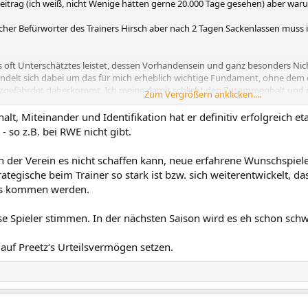
Beitrag (ich weiß, nicht Wenige hätten gerne 20.000 Tage gesehen) aber w
ischer Befürworter des Trainers Hirsch aber nach 2 Tagen Sackenlassen muss 
 oft Unterschätztes leistet, dessen Vorhandensein und ganz besonders Nich
andelt sich dabei um das für mich erheblich wichtige Fundament, ohne dem 
urzgefährdet daherkommt. Ich meine damit schlicht den Zusammenhalt und 
Zum Vergrößern anklicken....
ommen. Und diese Grundvoraussetzung für Erfolg sehe ich anderswo nicht a
 Miteinander und Identifikation hat er definitiv erfolgreich etab
Woche für Woche und Spieltag für Spieltag hinbekommt. Ich kann mich jedenf
 so z.B. bei RWE nicht gibt.
n "Chor aus Nabucco der Nichtberücksichtigten" erinnern. Und genau dara
 mit anderen Verantwortlichen, nicht zuletzt Transfers, aufgebaut werden
nn der Verein es nicht schaffen kann, neue erfahrene Wunschspie
ategische beim Trainer so stark ist bzw. sich weiterentwickelt, das
 einige Schwächen sehe, heißt mein ganz persönliches Fazit seines bisherig
uns kommen werden.
esem Fundament stabil aufzubauen. Es ist Zeit für Phase 2.
e Spieler stimmen. In der nächsten Saison wird es eh schon schw
 auf Preetz‘s Urteilsvermögen setzen.