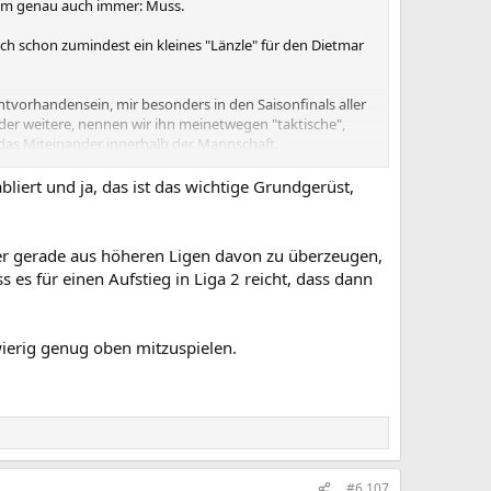
arum genau auch immer: Muss.
ich schon zumindest ein kleines "Länzle" für den Dietmar
tvorhandensein, mir besonders in den Saisonfinals aller
der weitere, nennen wir ihn meinetwegen "taktische",
das Miteinander innerhalb der Mannschaft.
llzu oft. Es muss irgendetwas an seiner Person geben,
liert und ja, das ist das wichtige Grundgerüst,
alls nicht an dauerhaft lange Gesichter, Misstöne
uf müssen taktische Überlegungen und andere fachliche
.
ler gerade aus höheren Ligen davon zu überzeugen,
s es für einen Aufstieg in Liga 2 reicht, dass dann
en Schaffens aber auch, dass ich DH nun für die nächste
ierig genug oben mitzuspielen.
#6,107