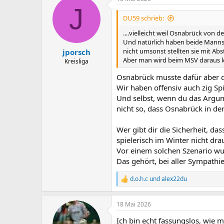
k
J
t
i
DU59 schrieb:
o
n
....vielleicht weil Osnabrück von de
e
Und natürlich haben beide Mannsch
n
nicht umsonst stellten sie mit Ab
jporsch
:
Aber man wird beim MSV daraus ler
Kreisliga
Osnabrück musste dafür aber de
Wir haben offensiv auch zig Spi
Und selbst, wenn du das Argumen
nicht so, dass Osnabrück in de
Wer gibt dir die Sicherheit, da
spielerisch im Winter nicht dr
Vor einem solchen Szenario wu
Das gehört, bei aller Sympathi
d.o.h.c
und
alex22du
R
e
a
18 Mai 2026
k
t
Ich bin echt fassungslos, wie 
i