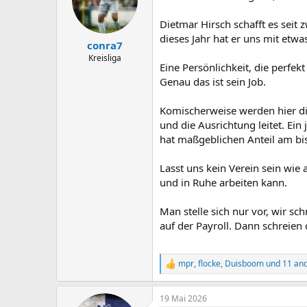
o
n
Dietmar Hirsch schafft es seit 
e
dieses Jahr hat er uns mit etwa
n
conra7
:
Kreisliga
Eine Persönlichkeit, die perfe
Genau das ist sein Job.
Komischerweise werden hier die 
und die Ausrichtung leitet. Ei
hat maßgeblichen Anteil am bis
Lasst uns kein Verein sein wie
und in Ruhe arbeiten kann.
Man stelle sich nur vor, wir sc
auf der Payroll. Dann schreien 
mpr
,
flocke
,
Duisboom
und 11 an
R
e
a
19 Mai 2026
k