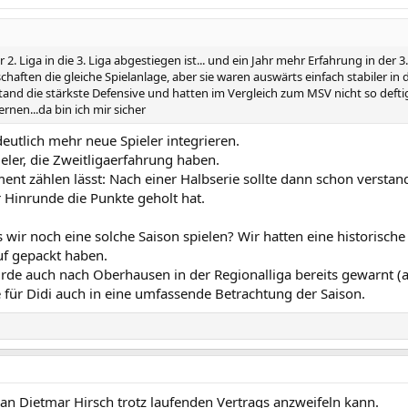
r 2. Liga in die 3. Liga abgestiegen ist... und ein Jahr mehr Erfahrung in der 3
aften die gleiche Spielanlage, aber sie waren auswärts einfach stabiler in d
stand die stärkste Defensive und hatten im Vergleich zum MSV nicht so deftig
nen...da bin ich mir sicher
utlich mehr neue Spieler integrieren.
eler, die Zweitligaerfahrung haben.
t zählen lässt: Nach einer Halbserie sollte dann schon verstande
r Hinrunde die Punkte geholt hat.
ss wir noch eine solche Saison spielen? Wir hatten eine historisc
auf gepackt haben.
rde auch nach Oberhausen in der Regionalliga bereits gewarnt (
e für Didi auch in eine umfassende Betrachtung der Saison.
man Dietmar Hirsch trotz laufenden Vertrags anzweifeln kann.