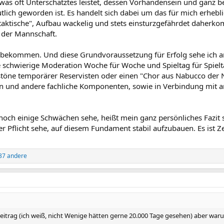
twas oft Unterschätztes leistet, dessen Vorhandensein und ganz 
eutlich geworden ist. Es handelt sich dabei um das für mich erhe
aktische", Aufbau wackelig und stets einsturzgefährdet daherk
 der Mannschaft.
bekommen. Und diese Grundvoraussetzung für Erfolg sehe ich an
e schwierige Moderation Woche für Woche und Spieltag für Spielt
stöne temporärer Reservisten oder einen "Chor aus Nabucco der 
 und andere fachliche Komponenten, sowie in Verbindung mit ande
och einige Schwächen sehe, heißt mein ganz persönliches Fazit s
er Pflicht sehe, auf diesem Fundament stabil aufzubauen. Es ist Ze
37 andere
Beitrag (ich weiß, nicht Wenige hätten gerne 20.000 Tage gesehen) aber w