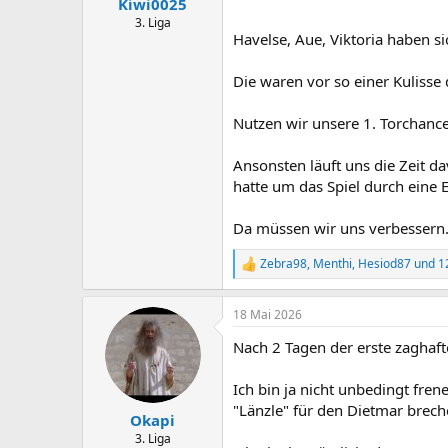
Kiwi0025
3. Liga
Havelse, Aue, Viktoria haben si
Die waren vor so einer Kulisse
Nutzen wir unsere 1. Torchanc
Ansonsten läuft uns die Zeit d
hatte um das Spiel durch eine 
Da müssen wir uns verbessern
Zebra98
,
Menthi
,
Hesiod87
und 1
R
e
a
18 Mai 2026
k
t
Nach 2 Tagen der erste zaghaf
i
o
n
Ich bin ja nicht unbedingt fre
e
"Länzle" für den Dietmar brech
n
Okapi
:
3. Liga