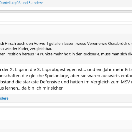
Danielluigi08
und 5 andere
idi Hirsch auch den Vorwurf gefallen lassen, wieso Vereine wie Osnabrück 
so wie der Kader, vergleichbar.
en Position heraus 14 Punkte mehr holt in der Rückserie, muss man sich di
n der 2. Liga in die 3. Liga abgestiegen ist... und ein Jahr mehr Er
schaften die gleiche Spielanlage, aber sie waren auswärts einfach
Abstand die stärkste Defensive und hatten im Vergleich zum MSV ni
lernen...da bin ich mir sicher
ndere