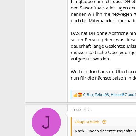
Ich glaube nämlich, dass DH e
den Saisonfinals aller Ligen d
nennen wir ihn meinetwegen "t
und das Miteinander innerhalb
DAS hat DH ohne Abstriche hin
seiner Person geben, was dies
dauerhaft lange Gesichter, Mis
müssen taktische Überlegungen
aufgebaut werden.
Weil ich durchaus im Überbau n
nun für die nächste Saison in d
C-Bra
,
Zebra98
,
Hesiod87
und 
R
e
a
18 Mai 2026
k
J
t
i
Okapi schrieb:
o
n
Nach 2 Tagen der erste zaghafte 
e