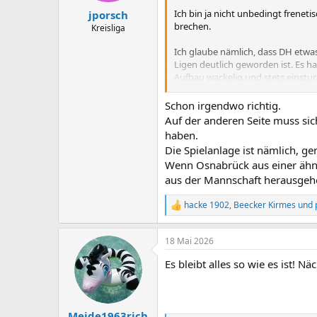
n
Ich bin ja nicht unbedingt frenet
jporsch
:
brechen.
Kreisliga
Ich glaube nämlich, dass DH etwas
Ligen deutlich geworden ist. Es h
Aufbau wackelig und stets einst
DAS hat DH ohne Abstriche hinbek
Schon irgendwo richtig.
was diese schwierige Moderation 
Auf der anderen Seite muss sic
temporärer Reservisten oder eine
haben.
Komponenten, sowie in Verbindung
Die Spielanlage ist nämlich, ge
Wenn Osnabrück aus einer ähnl
Weil ich durchaus im Überbau noch
aus der Mannschaft herausgeho
Saison in der Pflicht sehe, auf di
hacke 1902
,
Beecker Kirmes
und
R
e
a
18 Mai 2026
k
t
Es bleibt alles so wie es ist! Nä
i
o
n
e
n
Meide1963rich