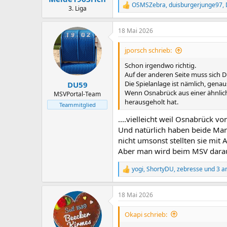
:
OSMSZebra
,
duisburgerjunge97
,
R
3. Liga
e
a
18 Mai 2026
k
t
i
jporsch schrieb:
o
n
Schon irgendwo richtig.
e
Auf der anderen Seite muss sich D
n
Die Spielanlage ist nämlich, genau
DU59
:
Wenn Osnabrück aus einer ähnlich
MSVPortal-Team
herausgeholt hat.
Teammitglied
....vielleicht weil Osnabrück vo
Und natürlich haben beide Mann
nicht umsonst stellten sie mit 
Aber man wird beim MSV daraus 
yogi
,
ShortyDU
,
zebresse
und 3 a
R
e
a
18 Mai 2026
k
t
i
Okapi schrieb:
o