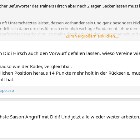
ischer Befürworter des Trainers Hirsch aber nach 2 Tagen Sackenlassen muss 
 oft Unterschätztes leistet, dessen Vorhandensein und ganz besonders Nich
andelt sich dabei um das für mich erheblich wichtige Fundament, ohne dem 
urzgefährdet daherkommt. Ich meine damit schlicht den Zusammenhalt und 
Zum Vergrößern anklicken....
ommen. Und diese Grundvoraussetzung für Erfolg sehe ich anderswo nicht a
Woche für Woche und Spieltag für Spieltag hinbekommt. Ich kann mich jedenf
h Didi Hirsch auch den Vorwurf gefallen lassen, wieso Vereine 
n "Chor aus Nabucco der Nichtberücksichtigten" erinnern. Und genau dara
 mit anderen Verantwortlichen, nicht zuletzt Transfers, aufgebaut werden
nauso wie der Kader, vergleichbar.
ichen Position heraus 14 Punkte mehr holt in der Rückserie, mu
 einige Schwächen sehe, heißt mein ganz persönliches Fazit seines bisherig
lt hat.
esem Fundament stabil aufzubauen. Es ist Zeit für Phase 2.
pipo asp
chste Saison Angriff mit Didi! Und jetzt alle wieder weiter arbeiten.