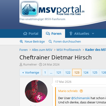
Portal
Foren
Aktuelles
Neue Beiträge
Foren durchsuchen
Foren
Alles zum MSV
MSV Profibereich
Kader des MS
Cheftrainer Dietmar Hirsch
E
E
Rumelner
24 Mai 2024
r
r
Vorherige
1
…
121
122
123
124
125
12
s
s
t
t
e
e
17 Mai 2026
l
l
l
l
Mario schrieb:
e
t
Der User
@Schimanski
hat schon i
r
a
Und ich denke, dass dieser Umsta
m