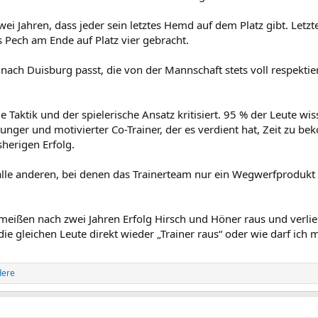
zwei Jahren, dass jeder sein letztes Hemd auf dem Platz gibt. Letz
s Pech am Ende auf Platz vier gebracht.
kt nach Duisburg passt, die von der Mannschaft stets voll respe
Taktik und der spielerische Ansatz kritisiert. 95 % der Leute wis
n junger und motivierter Co-Trainer, der es verdient hat, Zeit zu
herigen Erfolg.
 alle anderen, bei denen das Trainerteam nur ein Wegwerfprodukt 
hmeißen nach zwei Jahren Erfolg Hirsch und Höner raus und verlie
die gleichen Leute direkt wieder „Trainer raus“ oder wie darf ich 
dere