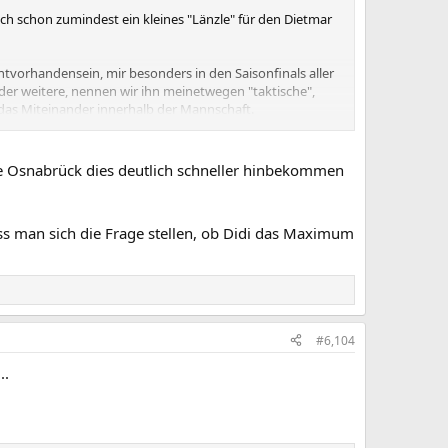
ich schon zumindest ein kleines "Länzle" für den Dietmar
tvorhandensein, mir besonders in den Saisonfinals aller
der weitere, nennen wir ihn meinetwegen "taktische",
das Miteinander innerhalb der Mannschaft.
llzu oft. Es muss irgendetwas an seiner Person geben,
alls nicht an dauerhaft lange Gesichter, Misstöne
wie Osnabrück dies deutlich schneller hinbekommen
uf müssen taktische Überlegungen und andere fachliche
.
ss man sich die Frage stellen, ob Didi das Maximum
en Schaffens aber auch, dass ich DH nun für die nächste
#6,104
..