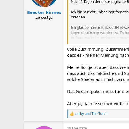
n
Nach 2 Tagen der erste zaghafte 
e
n
Ich bin ja nicht unbedingt frenet
Beecker Kirmes
:
brechen.
Landesliga
Ich glaube nämlich, dass DH etwas
Ligen deutlich geworden ist. Es h
Aufbau wackelig und stets einst
DAS hat DH ohne Abstriche hinbek
volle Zustimmung: Zusammenhalt,
was diese schwierige Moderation 
dass es - meiner Meinung nach -
temporärer Reservisten oder eine
Komponenten, sowie in Verbindung
Meine Sorge ist aber, dass we
dass auch das Taktische und Str
Weil ich durchaus im Überbau noch
solche Spieler auch nicht zu 
Saison in der Pflicht sehe, auf di
Das Gesamtpaket muss für dies
Aber ja, da müssen wir einfach
carby
und
The Torch
R
e
a
18 Mai 2026